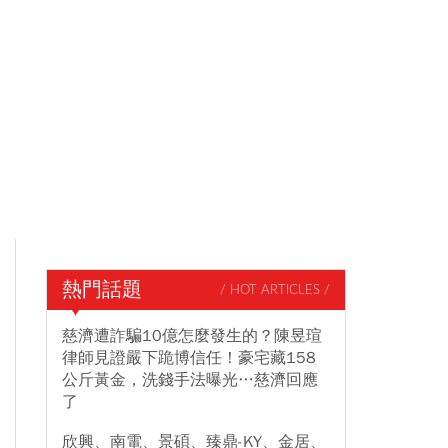
熱門話題
/ HOT ARTICLES /
慈濟遭詐騙10億怎麼發生的？陳昱瑄
律師見證嚴下跪博信任！豪宅藏158
公斤黃金，洗錢手法曝光…慈濟回應
了
欣興、南電、景碩、臻鼎-KY、金居、