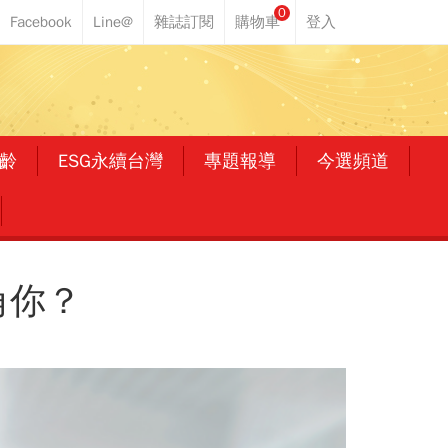
0
齡
ESG永續台灣
專題報導
今選頻道
角你？