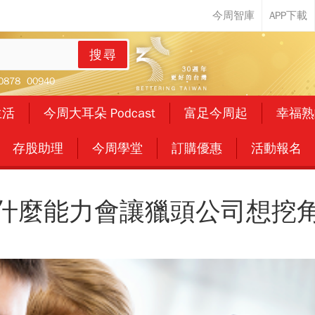
搜尋
0878
00940
生活
今周大耳朵 Podcast
富足今周起
幸福熟
存股助理
今周學堂
訂購優惠
活動報名
什麼能力會讓獵頭公司想挖