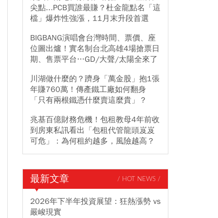
尖點...PCB買誰最賺？杜金龍點名「這
檔」爆炸性強漲，11月末升段首選
BIGBANG演唱會台灣時間、票價、座
位圖出爐！實名制台北高雄4場搶票日
期、售票平台…GD/大聲/太陽全來了
川湖做什麼的？躋身「萬金股」抱1張
年賺760萬！傳產鐵工廠如何翻身
「只有兩根鐵憑什麼賣這麼貴」？
兆基百億財務危機！包租教母4年前收
到房東私訊看出「包租代管龍頭岌岌
可危」：為何租約越多，風險越高？
最新文章
/ HOT NEWS /
2026年下半年投資展望：狂熱漲勢 vs
嚴峻現實