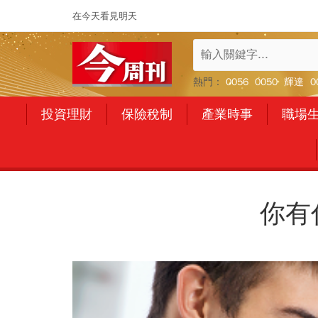
在今天看見明天
熱門：
0056
0050
輝達
0
投資理財
保險稅制
產業時事
職場
你有