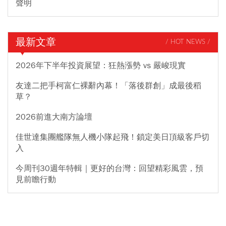
聲明
最新文章
/ HOT NEWS /
2026年下半年投資展望：狂熱漲勢 vs 嚴峻現實
友達二把手柯富仁裸辭內幕！「落後群創」成最後稻
草？
2026前進大南方論壇
佳世達集團艦隊無人機小隊起飛！鎖定美日頂級客戶切
入
今周刊30週年特輯｜更好的台灣：回望精彩風雲，預
見前瞻行動