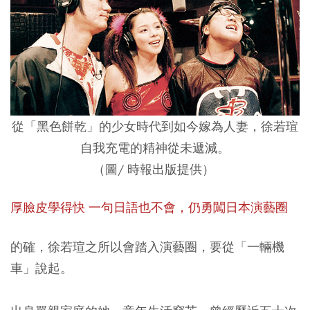
從「黑色餅乾」的少女時代到如今嫁為人妻，徐若瑄
自我充電的精神從未遞減。
（圖/ 時報出版提供）
厚臉皮學得快 一句日語也不會，仍勇闖日本演藝圈
的確，徐若瑄之所以會踏入演藝圈，要從「一輛機
車」說起。