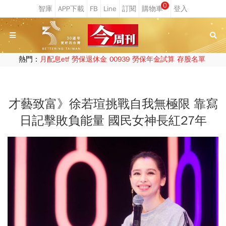
0
熱門：
月配息etf
勞保退休金
00939
勞保年金試算
存股名單
才藝致富》徐若瑄挑戰自我無極限 靠寫
日記擊敗負能量 國民女神長紅27年