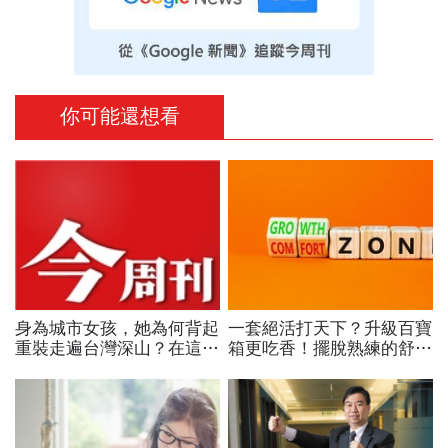
你可能還想看
身為城市女孩，她為何背起
一套絕活打天下？升級百寶
重裝走遍台灣深山？在這座
箱更吃香！擺脫熟練的舒適
世界少見的高山島嶼，她找
圈，跳出越做越窄的專業陷
到人生答案
阱