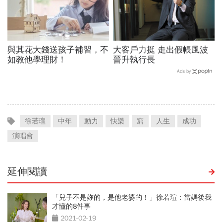
與其花大錢送孩子補習，不
大客戶力挺 走出假帳風波
如教他學理財！
晉升執行長
Ads by
徐若瑄
中年
動力
快樂
窮
人生
成功
演唱會
延伸閱讀
「兒子不是妳的，是他老婆的！」徐若瑄：當媽後我
才懂的8件事
2021-02-19