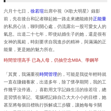
六月十七日，
徐若瑄
出席中視《K歌大明星》錄影
前，先在後台和記者聊起她一路走來總能維持
正能量
的私房心法，聊到開心處，仍流露出一股可愛女人的
氣息。出道二十七年，即使結婚生子的她，還是很有
女神的風範，時刻要求自我進步的精神，與滿滿的正
能量，更是她的魅力所在。
時間管理高手 已為人母，仍抽空念MBA、學鋼琴
「其實，我滿重視
時間管理
的，可能是我從年輕時就
一直在賺錢養家，出道多年，除了懷孕期間，我的工
作幾乎沒停過。」喜歡用文字記錄生活的徐若瑄，總
是習慣在筆記、電腦裡記錄自己大大小小的目標，她
甚至將每個目標執行拆解成三步驟，讓她每每卡關