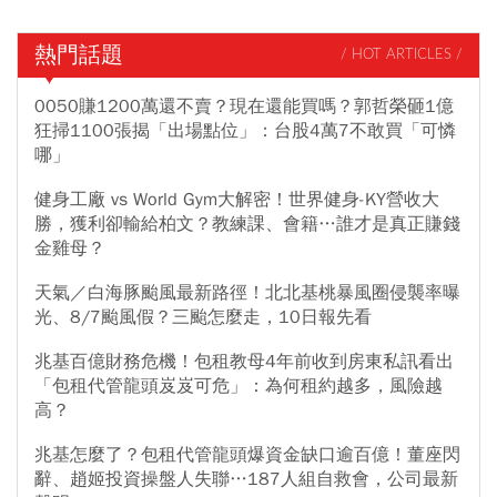
熱門話題
/ HOT ARTICLES /
0050賺1200萬還不賣？現在還能買嗎？郭哲榮砸1億
狂掃1100張揭「出場點位」：台股4萬7不敢買「可憐
哪」
健身工廠 vs World Gym大解密！世界健身-KY營收大
勝，獲利卻輸給柏文？教練課、會籍…誰才是真正賺錢
金雞母？
天氣／白海豚颱風最新路徑！北北基桃暴風圈侵襲率曝
光、8/7颱風假？三颱怎麼走，10日報先看
兆基百億財務危機！包租教母4年前收到房東私訊看出
「包租代管龍頭岌岌可危」：為何租約越多，風險越
高？
兆基怎麼了？包租代管龍頭爆資金缺口逾百億！董座閃
辭、趙姬投資操盤人失聯…187人組自救會，公司最新