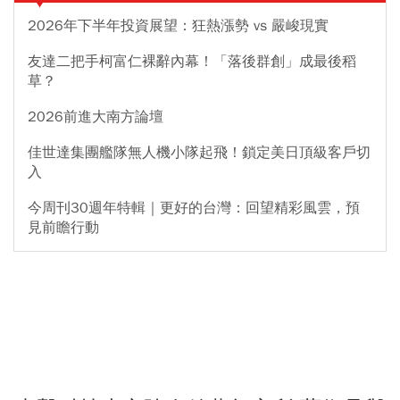
2026年下半年投資展望：狂熱漲勢 vs 嚴峻現實
友達二把手柯富仁裸辭內幕！「落後群創」成最後稻
草？
2026前進大南方論壇
佳世達集團艦隊無人機小隊起飛！鎖定美日頂級客戶切
入
今周刊30週年特輯｜更好的台灣：回望精彩風雲，預
見前瞻行動