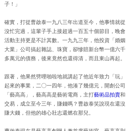
子！」
確實，打從曹啟泰一九八三年出道至今，他事情就從
沒忙完過，這輩子手上接超過一百五十個節目，晚會
活動主持更是不計其數。一九九三年，他投資「婚姻
大業」公司搞起雜誌、珠寶，卻慘賠新台幣一億六千
多萬元的債務，後來竟然也還得清，而且東山再起。
跟著，他果然劈哩啪啦地就講起了他近年致力「玩」
起來的事業，二○一四年，他湊了幾億元，開創公司
「藝高高」，藝高高是藝術電商，主打
藝術品拍賣
和
交易，成立至今三年，賺錢嗎？曹啟泰笑說現在還沒
賺大錢，但他的雄心壯志還燃在那兒。
曹啟泰現在是藝高高創辦人兼首席藝術官，藝高高則