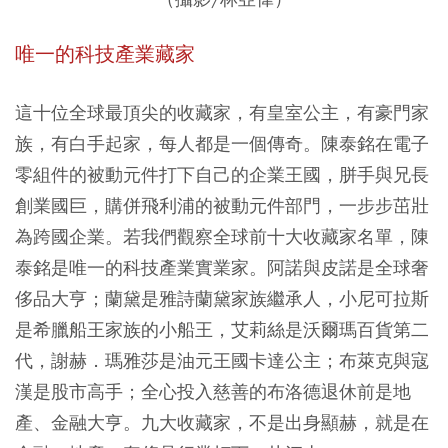
唯一的科技產業藏家
這十位全球最頂尖的收藏家，有皇室公主，有豪門家
族，有白手起家，每人都是一個傳奇。陳泰銘在電子
零組件的被動元件打下自己的企業王國，胼手與兄長
創業國巨，購併飛利浦的被動元件部門，一步步茁壯
為跨國企業。若我們觀察全球前十大收藏家名單，陳
泰銘是唯一的科技產業實業家。阿諾與皮諾是全球奢
侈品大亨；蘭黛是雅詩蘭黛家族繼承人，小尼可拉斯
是希臘船王家族的小船王，艾莉絲是沃爾瑪百貨第二
代，謝赫．瑪雅莎是油元王國卡達公主；布萊克與寇
漢是股市高手；全心投入慈善的布洛德退休前是地
產、金融大亨。九大收藏家，不是出身顯赫，就是在