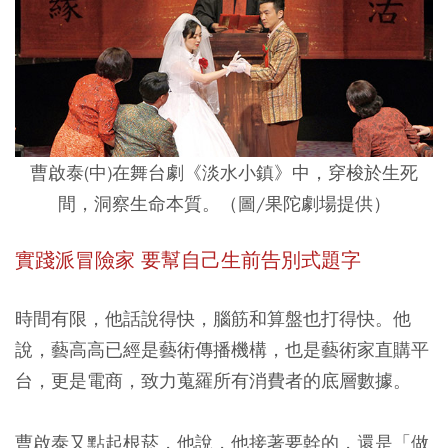
曹啟泰(中)在舞台劇《淡水小鎮》中，穿梭於生死
間，洞察生命本質。（圖/果陀劇場提供）
實踐派冒險家 要幫自己生前告別式題字
時間有限，他話說得快，腦筋和算盤也打得快。他
說，藝高高已經是藝術傳播機構，也是藝術家直購平
台，更是電商，致力蒐羅所有消費者的底層數據。
曹啟泰又點起根菸，他說，他接著要幹的，還是「做