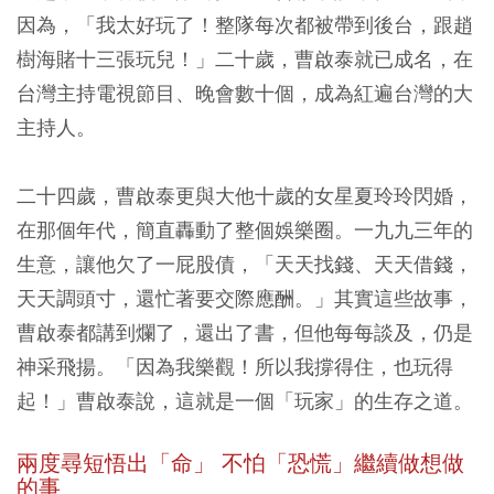
因為，「我太好玩了！整隊每次都被帶到後台，跟趙
樹海賭十三張玩兒！」二十歲，曹啟泰就已成名，在
台灣主持電視節目、晚會數十個，成為紅遍台灣的大
主持人。
二十四歲，曹啟泰更與大他十歲的女星夏玲玲閃婚，
在那個年代，簡直轟動了整個娛樂圈。一九九三年的
生意，讓他欠了一屁股債，「天天找錢、天天借錢，
天天調頭寸，還忙著要交際應酬。」其實這些故事，
曹啟泰都講到爛了，還出了書，但他每每談及，仍是
神采飛揚。「因為我樂觀！所以我撐得住，也玩得
起！」曹啟泰說，這就是一個「玩家」的生存之道。
兩度尋短悟出「命」 不怕「恐慌」繼續做想做
的事