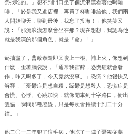
勞找吃的。」想不到門口坐了個流浪漢看著他喝咖
啡，「於是我又進店裡，再買了杯咖啡給他，我們兩
人開始聊天，聊到最後，我忘了投海！」他笑笑又
說：「那流浪漢怎麼會坐在那？現在想想，我認為他
就是我演的那個角色，就是『命』！」
菸抽盡了，曹啟泰隨即又咬上一根、補上火，像想到
什麼，歪著腦袋說，「通常我宿醉，恐慌症就會發
作，昨天喝多了，今天竟然沒事。」恐慌？他很快又
解釋，「憂鬱症是想自殺，躁鬱是想殺人，恐慌症是
會慌、心悸、心跳加快，就像開車到十字路口，衝出
隻貓，瞬間那種感覺，只是每次會持續十到二十分
鐘。」
他二○一二年犯了這毛病，他吃了一陣子憂鬱症藥