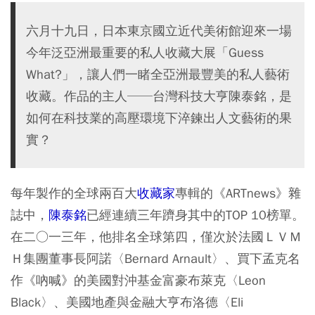
六月十九日，日本東京國立近代美術館迎來一場
今年泛亞洲最重要的私人收藏大展「Guess
What?」，讓人們一睹全亞洲最豐美的私人藝術
收藏。作品的主人──台灣科技大亨陳泰銘，是
如何在科技業的高壓環境下淬鍊出人文藝術的果
實？
每年製作的全球兩百大
收藏家
專輯的《ARTnews》雜
誌中，
陳泰銘
已經連續三年躋身其中的TOP 10榜單。
在二○一三年，他排名全球第四，僅次於法國ＬＶＭ
Ｈ集團董事長阿諾〈Bernard Arnault〉、買下孟克名
作《吶喊》的美國對沖基金富豪布萊克〈Leon
Black〉、美國地產與金融大亨布洛德〈Eli