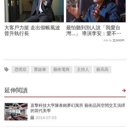
大客戶力挺 走出假帳風波
最怕聽到別人說「我愛台
晉升執行長
灣...」 導演李安：愛不用
一直說
Ads by
恐慌症
曹啟泰
藝術電商
主持人
藝高高
延伸閱讀
直擊科技大亨陳泰銘夢幻寓所 藝術品與空間交叉演繹
的當代美學
2014-07-03