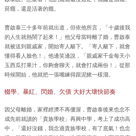
菸癮，還是活著的癮。
曹啟泰三十多年前就出道，但依他所言，「十歲後我
的人生就熱鬧了起來！」他父母當時離了婚，曹啟泰
就被送到親戚家，開始寄人籬下。「寄人籬下，就會
懂得看人臉色！」他邊笑邊說，「親戚家千金每天小
玉西瓜打果汁，你夠會聊天，就會打成兩份！」從那
時候開始，他就把一張嘴練得跟泥鰍一樣溜。
輟學、暴紅、閃婚、欠債 大好大壞快節奏
因父母離婚，家裡經濟不再優渥，曹啟泰後來也念不
成先前就讀的「貴族學校」再興中學，考上了成功高
中，「還好沒錢，我念過貴族學校，有了底氣！也念