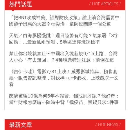
熱門話題
/ HOT ARTICLES /
「把BNT吹成神藥、誤導防疫政策」誰上演台灣需要中
國施予恩惠的大戲？杜奕瑾：還防疫團隊一個公道
天氣／白海豚慢慢跳！週日陸警有可能？氣象署「3字
回應」...最新風雨預測，8地區達停班課標準
禁止你出境就禁止…中國出入境新規9/15上路，台灣
人小心「有去無回」？4種職業特別注意：前例在這
《吉伊卡哇》電影7/31上映！威秀影城特典、預售套
票…販售資訊整理，討伐棒+小卡必收、上映戲院一文
看
慈濟被騙10億為何5年不報警、錢找到才認？他好奇：
當年財報怎麼編…陳時中背「擋疫苗」黑鍋只求1件事
最新文章
/ HOT NEWS /