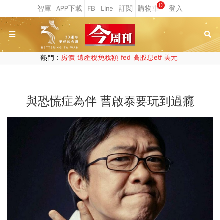
0
熱門：
房價
遺產稅免稅額
fed
高股息etf
美元
與恐慌症為伴 曹啟泰要玩到過癮