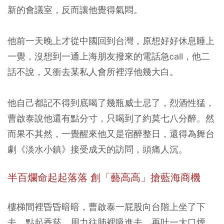
新的會議室，反而讓他覺得氣悶。
他前一天晚上才從中國回到台灣，原想好好休息睡上
一覺，沒想到一通上海朋友撥來的電話急call，他二
話不說，又衝去某私人會所裡浮他幾大白。
他自己都記不得到底喝了幾瓶威士忌了，烈酒性猛，
曹啟泰說他還有點分寸，只喝到了約莫七八分醉。然
而果不其然，一覺醒來他又是宿醉整日，還得為舞台
劇《淡水小鎮》接受成天的訪問，頭痛人沉。
半百爛命起起落落 創「藝高高」搶藍海商機
樓梯間裡昏昏暗暗，曹啟泰一屁股向台階上坐了下
去，點起香菸，用力往肺裡吸進去，再吐一大口煙