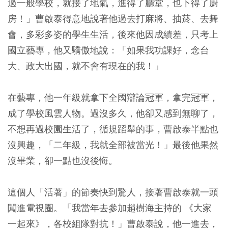
過一般學校，就接了地氣，進得了廳堂，也下得了廚
房！」曹啟泰得意地說著他過去打麻將、抽菸、去舞
會，多彩多姿的學生生活，後來他因成績差，只考上
國立藝專，他又驕傲地說：「如果我功課好，念台
大、政大出國，就不會有現在的我！」
在藝專，他一年級就拿下全國辯論冠軍，拿完冠軍，
成了學校風雲人物。過沒多久，他卻又感到無聊了，
不想再過校園生活了，循規蹈舉的事，曹啟泰半點也
沒興趣，「二年級，我就全部被當光！」最後他果然
沒畢業，卻一點也沒後悔。
這個人「活著」的節奏快到驚人，接著曹啟泰就一頭
闖進電視圈。「我當年去參加趙樹海主持的 《大家
一起來》，各校組隊對抗！」曹啟泰說，他一進去，