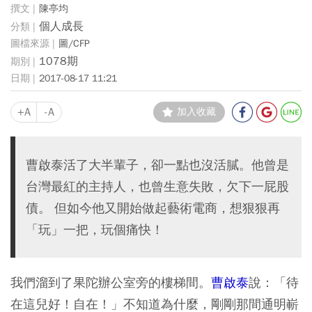
陳亭均
個人成長
圖/CFP
1078期
2017-08-17 11:21
+A
-A
加入收藏
曹啟泰活了大半輩子，卻一點也沒活膩。他曾是
台灣最紅的主持人，也曾生意失敗，欠下一屁股
債。 但如今他又開始做起藝術電商，想狠狠再
「玩」一把，玩個痛快！
我們溜到了果陀辦公室旁的樓梯間。
曹啟泰
說：「待
在這兒好！自在！」不知道為什麼，剛剛那間通明嶄