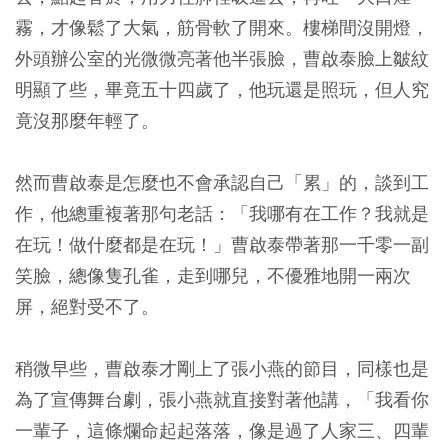
霧，才像鬆了大氣，筋骨軟了開來。樓梯間沒開燈，
外頭辦公室的光微微亮著他半張臉，曹啟泰臉上皺紋
明顯了些，畢竟五十四歲了，他玩還是照玩，但人究
竟沒那麼年輕了。
然而曹啟泰是怎麼也不會承認自己「累」的，談到工
作，他總重複著那句老話：「我哪有在工作？我就是
在玩！做什麼都是在玩！」曹啟泰帶著那一千零一副
笑臉，總像隻孔雀，走到哪兒，不優雅地開一兩次
屏，絕對受不了。
稍微早些，曹啟泰才剛上了張小燕的節目，同樣也是
為了宣傳舞台劇，張小燕就直接對著他講，「我看你
一輩子，這條爛命起起落落，像是過了人家三、四輩