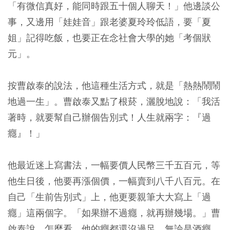
「有微信真好，能同時跟五十個人聊天！」他邊談公
事，又邊用「娃娃音」跟老婆夏玲玲低語，要「夏
姐」記得吃飯，也要正在念社會大學的她「考個狀
元」。
按曹啟泰的說法，他這種生活方式，就是「熱熱鬧鬧
地過一生」。曹啟泰又點了根菸，灑脫地說：「我活
著時，就要幫自己辦個告別式！人生就兩字：『過
癮』！」
他最近迷上寫書法，一幅要價人民幣三千五百元，等
他生日後，他要再漲個價，一幅賣到八千八百元。在
自己「生前告別式」上，他更要親筆大大寫上「過
癮」這兩個字。「如果辦不過癮，就再辦幾場。」曹
啟泰說。怎麼看，他的癮都還沒過足，無論是酒癮、