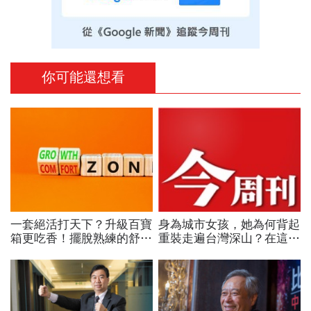
你可能還想看
一套絕活打天下？升級百寶
身為城市女孩，她為何背起
箱更吃香！擺脫熟練的舒適
重裝走遍台灣深山？在這座
圈，跳出越做越窄的專業陷
世界少見的高山島嶼，她找
阱
到人生答案