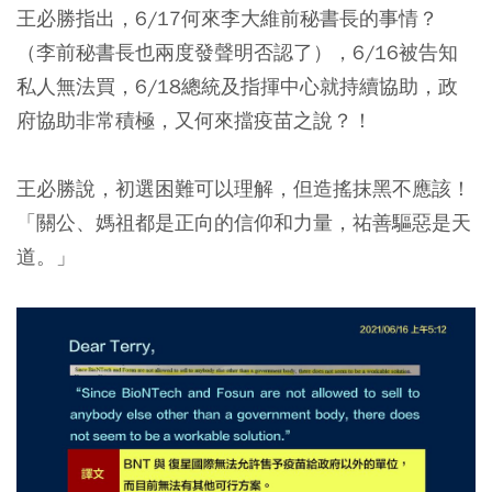
王必勝指出，6/17何來李大維前秘書長的事情？
（李前秘書長也兩度發聲明否認了），6/16被告知
私人無法買，6/18總統及指揮中心就持續協助，政
府協助非常積極，又何來擋疫苗之說？！
王必勝說，初選困難可以理解，但造搖抹黑不應該！
「關公、媽祖都是正向的信仰和力量，祐善驅惡是天
道。」