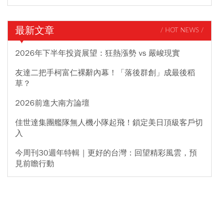
最新文章
/ HOT NEWS /
2026年下半年投資展望：狂熱漲勢 vs 嚴峻現實
友達二把手柯富仁裸辭內幕！「落後群創」成最後稻
草？
2026前進大南方論壇
佳世達集團艦隊無人機小隊起飛！鎖定美日頂級客戶切
入
今周刊30週年特輯｜更好的台灣：回望精彩風雲，預
見前瞻行動