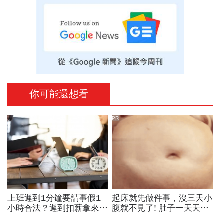
你可能還想看
PR
上班遲到1分鐘要請事假1
起床就先做件事，沒三天小
小時合法？遲到扣薪拿來聚
腹就不見了! 肚子一天天變
餐就OK？法院認證了…遲
小！