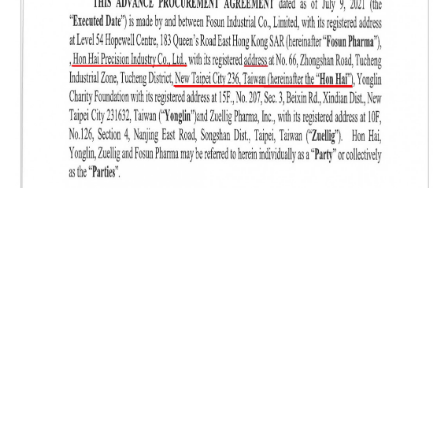
榮獲金鼎獎特惠！每期27.8元起，8/31止！
0056比0050抗跌，退休領息更安心？老手揭高
天氣／白海豚颱風最新路徑！北北基桃
股息「4大致命傷」：股息再投入也追不上，13
「暴風圈侵襲率」出爐，這天估發布海
年總報酬竟輸600％
警，父親節會影響嗎？10日報先看