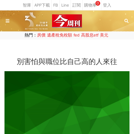
0
熱門：
房價
遺產稅免稅額
fed
高股息etf
美元
別害怕與職位比自己高的人來往