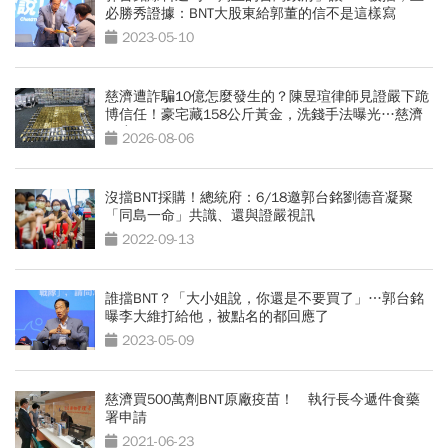
必勝秀證據：BNT大股東給郭董的信不是這樣寫
2023-05-10
慈濟遭詐騙10億怎麼發生的？陳昱瑄律師見證嚴下跪
博信任！豪宅藏158公斤黃金，洗錢手法曝光…慈濟
回應了
2026-08-06
沒擋BNT採購！總統府：6/18邀郭台銘劉德音凝聚
「同島一命」共識、還與證嚴視訊
2022-09-13
誰擋BNT？「大小姐說，你還是不要買了」…郭台銘
曝李大維打給他，被點名的都回應了
2023-05-09
慈濟買500萬劑BNT原廠疫苗！ 執行長今遞件食藥
署申請
2021-06-23