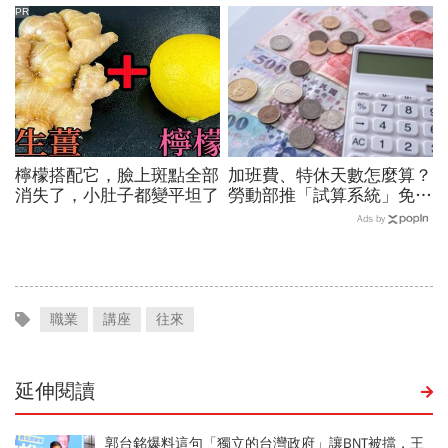
到不支薪這樣算
PR
檸檬搭配它，臉上斑點全部
加班費、特休天數怎麼算？
消失了，小肚子都變平坦了
勞動部推「試算系統」免代
公式一鍵就能算，連勞退、
Ads by
資遣費都能查
職業
講座
往來
延伸閱讀
郭台銘爆料這句「獨立的台灣政府」讓BNT被擋，王