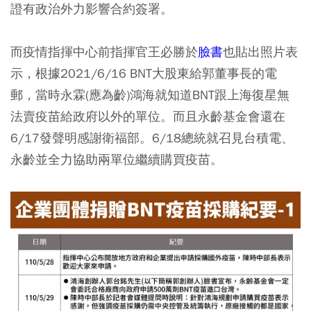
證有政治外力影響合約簽署。
而疫情指揮中心前指揮官王必勝於
臉書
也貼出照片表
示，根據2021/6/16 BNT大股東給郭董事長的電
郵，當時永霖(應為齡)鴻海就知道BNT跟上海復星無
法賣疫苗給政府以外的單位。而且永齡基金會還在
6/17發聲明感謝衛福部。6/18總統就召見台積電、
永齡並全力協助兩單位繼續購買疫苗。