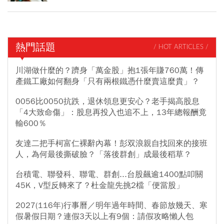
熱門話題
/ HOT ARTICLES /
川湖做什麼的？躋身「萬金股」抱1張年賺760萬！傳
產鐵工廠如何翻身「只有兩根鐵憑什麼賣這麼貴」？
0056比0050抗跌，退休領息更安心？老手揭高股息
「4大致命傷」：股息再投入也追不上，13年總報酬竟
輸600％
友達二把手柯富仁裸辭內幕！彭双浪親自找回來的接班
人，為何最後撕破臉？「落後群創」成最後稻草？
台積電、聯發科、聯電、群創...台股飆逾1400點叩關
45K，V型反轉來了？杜金龍先挑2檔「便當股」
2027(116年)行事曆／明年過年時間、春節放幾天、寒
假暑假日期？連假3天以上有9個：請假攻略懶人包