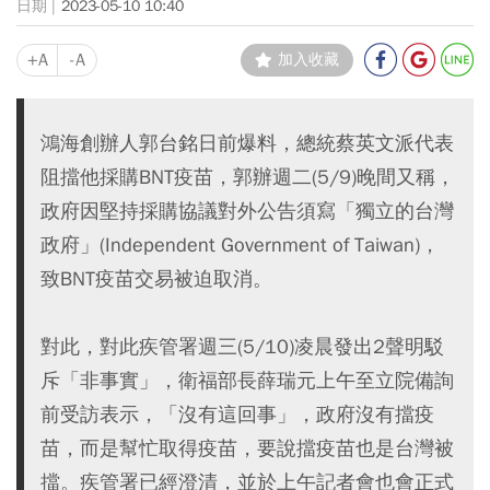
2023-05-10 10:40
+A
-A
加入收藏
鴻海創辦人郭台銘日前爆料，總統蔡英文派代表
阻擋他採購BNT疫苗，郭辦週二(5/9)晚間又稱，
政府因堅持採購協議對外公告須寫「獨立的台灣
政府」(Independent Government of Taiwan)，
致BNT疫苗交易被迫取消。
對此，對此疾管署週三(5/10)凌晨發出2聲明駁
斥「非事實」，衛福部長薛瑞元上午至立院備詢
前受訪表示，「沒有這回事」，政府沒有擋疫
苗，而是幫忙取得疫苗，要說擋疫苗也是台灣被
擋。疾管署已經澄清，並於上午記者會也會正式