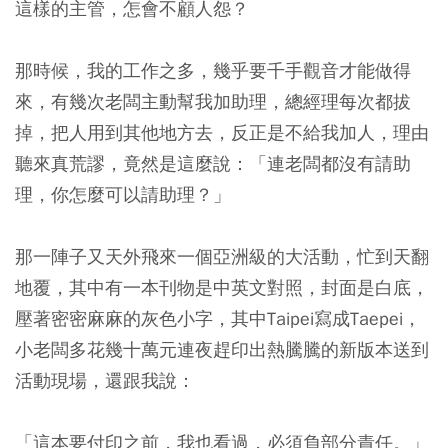
這樣的主管，怎會不顧人怨？
那時候，我的工作之多，幾乎要千手觀音才能做得
來，有幾次老闆主動幫我加助理，總經理每次都拔
掉，把人用到其他地方去，反正是不給我加人，理由
聽來真荒謬，竟然是這麼說：「連老闆都沒有請助
理，你怎麼可以請助理？」
那一陣子又天外飛來一個亞洲級的大活動，忙到天翻
地覆，其中有一本刊物是中英文對照，封面是白底，
壓著密密麻麻的灰色小字，其中Taipei寫成Taepei，
小老闆多花幾十萬元連夜趕印出熱騰騰的新版本送到
活動現場，還跟我說：
「這本要付印之前，我也看過，必須負部分責任。」