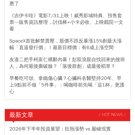
應了
《吉伊卡哇》電影7/31上映！威秀影城特典、預售套
票…販售資訊整理，討伐棒+小卡必收、上映戲院一文
看
SpaceX首批解禁賣壓，股價不跌反暴漲15%創最大漲
幅「直逼發行價」！最新目標價：有6成上漲空間
友達二把手柯富仁裸辭內幕！彭双浪親自找回來的接班
人，為何最後撕破臉？「落後群創」成最後稻草？
早餐吃可頌、拿鐵傷心臟？心臟科名醫堅持20年、早
上9點前不做「5件事」：喝咖啡前先喝「這1杯」更護
心
最新文章
/ HOT NEWS /
2026年下半年投資展望：狂熱漲勢 vs 嚴峻現實