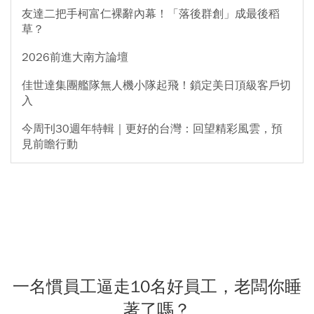
友達二把手柯富仁裸辭內幕！「落後群創」成最後稻
草？
2026前進大南方論壇
佳世達集團艦隊無人機小隊起飛！鎖定美日頂級客戶切
入
今周刊30週年特輯｜更好的台灣：回望精彩風雲，預
見前瞻行動
一名慣員工逼走10名好員工，老闆你睡
著了嗎？