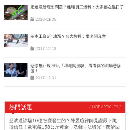
宏達電管理出問題？離職員工爆料：大家都在混日子
2018-01-09
基本工資5年凍漲？台大教授：慣老闆真意
2017-12-13
悲慘無止境 來玩「壞老闆測驗」看看你的職場悲慘
度！
2017-12-01
熱門話題
/ HOT ARTICLES /
慈濟遭詐騙10億怎麼發生的？陳昱瑄律師見證嚴下跪
博信任！豪宅藏158公斤黃金，洗錢手法曝光…慈濟回