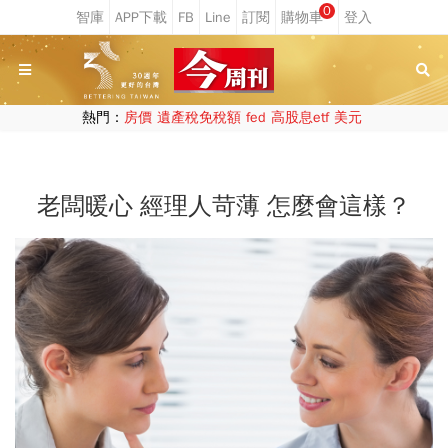
0
熱門：
房價
遺產稅免稅額
fed
高股息etf
美元
老闆暖心 經理人苛薄 怎麼會這樣？