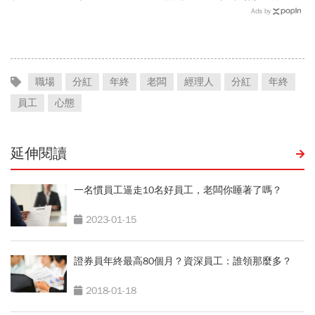
小！
圈，跳出越做越窄的專業陷
Ads by
阱
職場
分紅
年終
老闆
經理人
分紅
年終
員工
心態
延伸閱讀
一名慣員工逼走10名好員工，老闆你睡著了嗎？
2023-01-15
證券員年終最高80個月？資深員工：誰領那麼多？
2018-01-18