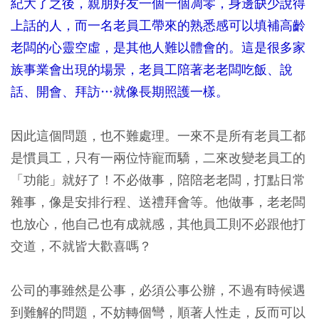
紀大了之後，親朋好友一個一個凋零，身邊缺少說得
上話的人，而一名老員工帶來的熟悉感可以填補高齡
老闆的心靈空虛，是其他人難以體會的。這是很多家
族事業會出現的場景，老員工陪著老老闆吃飯、說
話、開會、拜訪…就像長期照護一樣。
因此這個問題，也不難處理。一來不是所有老員工都
是慣員工，只有一兩位恃寵而驕，二來改變老員工的
「功能」就好了！不必做事，陪陪老老闆，打點日常
雜事，像是安排行程、送禮拜會等。他做事，老老闆
也放心，他自己也有成就感，其他員工則不必跟他打
交道，不就皆大歡喜嗎？
公司的事雖然是公事，必須公事公辦，不過有時候遇
到難解的問題，不妨轉個彎，順著人性走，反而可以