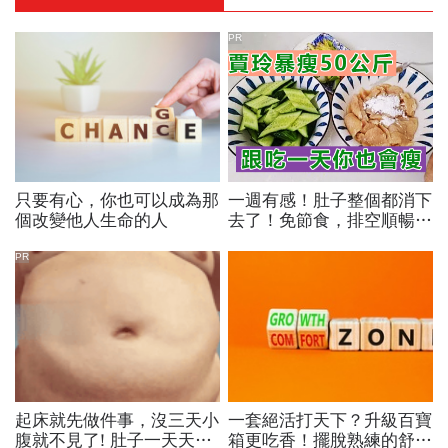
PR
只要有心，你也可以成為那
一週有感！肚子整個都消下
個改變他人生命的人
去了！免節食，排空順暢就
夠
PR
起床就先做件事，沒三天小
一套絕活打天下？升級百寶
腹就不見了! 肚子一天天變
箱更吃香！擺脫熟練的舒適