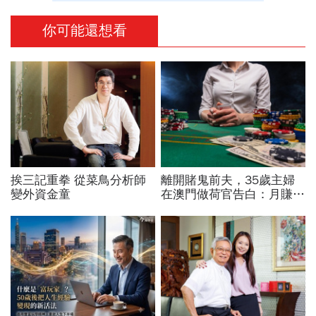
你可能還想看
挨三記重拳 從菜鳥分析師
離開賭鬼前夫，35歲主婦
變外資金童
在澳門做荷官告白：月賺
20萬，我每天「見證」一
夜暴富和傾家蕩產