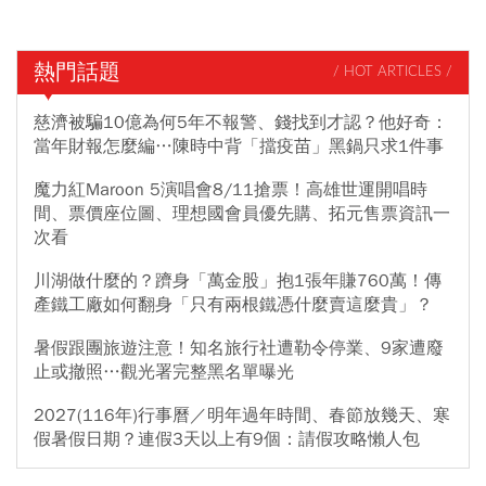
熱門話題
/ HOT ARTICLES /
慈濟被騙10億為何5年不報警、錢找到才認？他好奇：
當年財報怎麼編…陳時中背「擋疫苗」黑鍋只求1件事
魔力紅Maroon 5演唱會8/11搶票！高雄世運開唱時
間、票價座位圖、理想國會員優先購、拓元售票資訊一
次看
川湖做什麼的？躋身「萬金股」抱1張年賺760萬！傳
產鐵工廠如何翻身「只有兩根鐵憑什麼賣這麼貴」？
暑假跟團旅遊注意！知名旅行社遭勒令停業、9家遭廢
止或撤照…觀光署完整黑名單曝光
2027(116年)行事曆／明年過年時間、春節放幾天、寒
假暑假日期？連假3天以上有9個：請假攻略懶人包