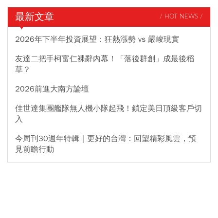
最新文章
/ HOT NEWS /
2026年下半年投資展望：狂熱漲勢 vs 嚴峻現實
友達二把手柯富仁裸辭內幕！「落後群創」成最後稻
草？
2026前進大南方論壇
佳世達集團艦隊無人機小隊起飛！鎖定美日頂級客戶切
入
今周刊30週年特輯｜更好的台灣：回望精彩風雲，預
見前瞻行動