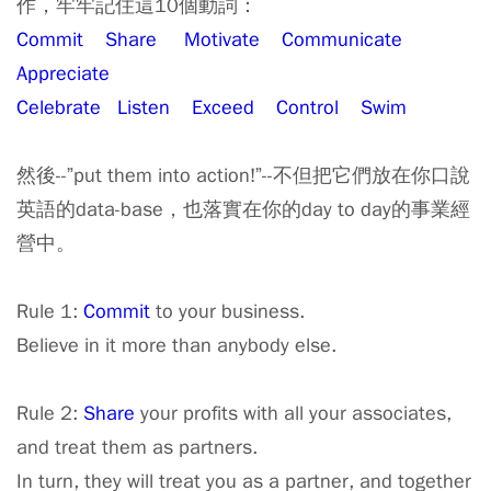
作，牢牢記住這10個動詞：
Commit Share Motivate Communicate
Appreciate
Celebrate Listen Exceed Control Swim
然後--”put them into action!”--不但把它們放在你口說
英語的data-base，也落實在你的day to day的事業經
營中。
Rule 1:
Commit
to your business.
Believe in it more than anybody else.
Rule 2:
Share
your profits with all your associates,
and treat them as partners.
In turn, they will treat you as a partner, and together