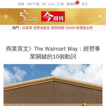
0
熱門：
台積電
兆豐金配息
股票抽籤
00929
航運股走勢
商業英文》The Walmart Way：經營事
業關鍵的10個動詞