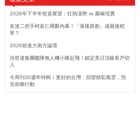
2026年下半年投資展望：狂熱漲勢 vs 嚴峻現實
友達二把手柯富仁裸辭內幕！「落後群創」成最後稻
草？
2026前進大南方論壇
佳世達集團艦隊無人機小隊起飛！鎖定美日頂級客戶切
入
今周刊30週年特輯｜更好的台灣：回望精彩風雲，預
見前瞻行動