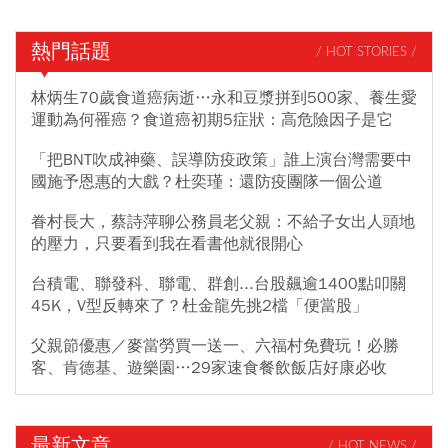
熱門話題
/ HOT STORIES /
林炳生70歲食道癌病逝…永和豆漿拼到500家、養生愛
運動為何罹癌？食道癌初期5症狀：高危險因子是它
「把BNT吹成神藥、誤導防疫政策」誰上演台灣需要中
國施予恩惠的大戲？杜奕瑾：還防疫團隊一個公道
眷村長大，蔡詩萍聊公務員老父親：不給子女出人頭地
的壓力，只要看到我在看書他就很開心
台積電、聯發科、聯電、群創...台股飆逾1400點叩關
45K，V型反轉來了？杜金龍先挑2檔「便當股」
父親節優惠／麥當勞買一送一、六福村免費玩！必勝
客、肯德基、遊樂園…29家速食餐飲飯店好康必收
最新文章
/ HOT NEWS /