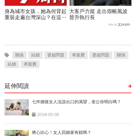
身為城市女孩，她為何背起
大客戶力挺 走出假帳風波
重裝走遍台灣深山？在這座
晉升執行長
世界少見的高山島嶼，她找
Ads by
到人生答案
關係
結婚
婆媳問題
孝親費
婆媳問題
關係
結婚
孝親費
延伸閱讀
七件婚後女人沒說出口的渴望，老公你明白嗎？
2018-05-09
將心比心！女人回娘家有錯嗎？