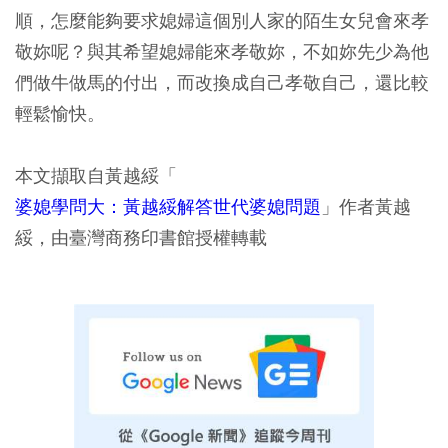
順，怎麼能夠要求媳婦這個別人家的陌生女兒會來孝
敬妳呢？與其希望媳婦能來孝敬妳，不如妳先少為他
們做牛做馬的付出，而改換成自己孝敬自己，還比較
輕鬆愉快。
本文擷取自黃越綏「
婆媳學問大：黃越綏解答世代婆媳問題
」作者黃越
綏，由臺灣商務印書館授權轉載