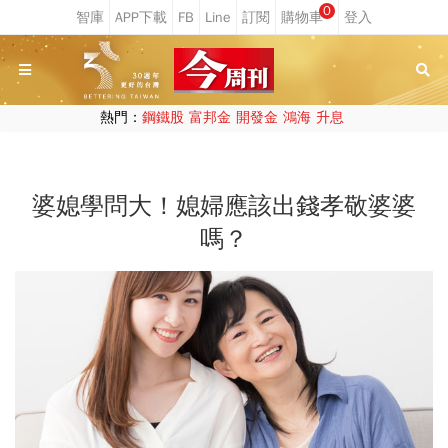
0
熱門：
鋼鐵股
富邦金
開發金
鴻海
升息
婆媳學問大！媳婦應該出錢孝敬婆婆
嗎？