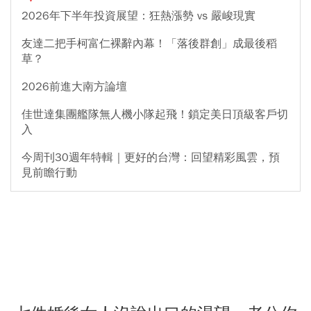
2026年下半年投資展望：狂熱漲勢 vs 嚴峻現實
友達二把手柯富仁裸辭內幕！「落後群創」成最後稻
草？
2026前進大南方論壇
佳世達集團艦隊無人機小隊起飛！鎖定美日頂級客戶切
入
今周刊30週年特輯｜更好的台灣：回望精彩風雲，預
見前瞻行動