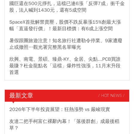
國巨還在500元掙扎，這檔已連6漲「反彈7成」衝千金
股，法人喊到1430元，還有5成空間
SpaceX首批解禁賣壓，股價不跌反暴漲15%創最大漲
幅「直逼發行價」！最新目標價：有6成上漲空間
暑假跟團旅遊注意！知名旅行社遭勒令停業、9家遭廢
止或撤照…觀光署完整黑名單曝光
欣興、南電、景碩、臻鼎-KY、金居、尖點...PCB買誰
最賺？杜金龍點名「這檔」爆炸性強漲，11月末升段
首選
最新文章
/ HOT NEWS /
2026年下半年投資展望：狂熱漲勢 vs 嚴峻現實
友達二把手柯富仁裸辭內幕！「落後群創」成最後稻
草？