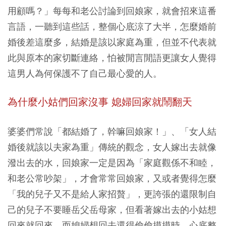
用顧嗎？」每每和老公討論到回娘家，就會招來這番
言語，一聽到這些話，整個心底涼了大半，怎麼婚前
婚後差這麼多，結婚是該以家庭為重，但並不代表就
此與原本的家切斷連絡，怕被閒言閒語更讓女人覺得
這男人為何保護不了自己最心愛的人。
為什麼小姑們回家沒事 媳婦回家就鬧翻天
婆婆們常說「都結婚了，幹嘛回娘家！」、「女人結
婚後就該以夫家為重」傳統的觀念，女人嫁出去就像
潑出去的水，回娘家一定是因為「家庭觀係不和睦，
和老公常吵架」，才會常常回娘家，又或者覺得怎麼
「我的兒子又不是給人家招贅」，更誇張的還限制自
己的兒子不要睡岳父岳母家，但看著嫁出去的小姑想
回來就回來，而媳婦想回去還得偷偷摸摸時，心底整