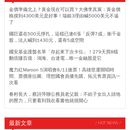
金價準備北上？黃金現在可以買？大佛李其展：黃金價
格摸到4300美元是好事！瑞銀3理由喊5000美元不遠
了
國巨還在500元掙扎，這檔已連6漲「反彈7成」衝千金
股，法人喊到1430元，還有5成空間
國安基金護盤名單「存起來下次卡位」！279天買8檔
翻倍賺百億：鴻海、台達電...唯一金融股是它
魔力紅Maroon 5演唱會8/11搶票！高雄世運開唱時
間、票價座位圖、理想國會員優先購、拓元售票資訊一
次看
眷村長大，蔡詩萍聊公務員老父親：不給子女出人頭地
的壓力，只要看到我在看書他就很開心
最新文章
/ HOT NEWS /