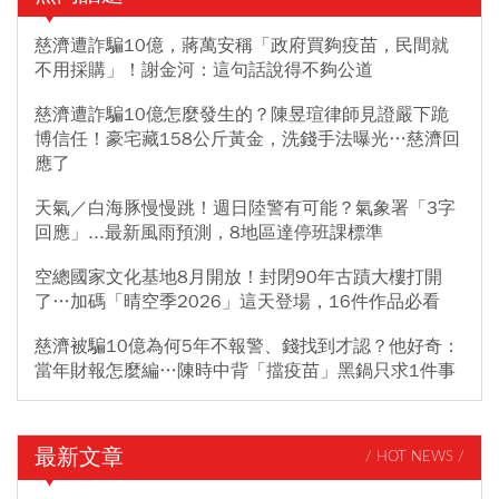
慈濟遭詐騙10億，蔣萬安稱「政府買夠疫苗，民間就
不用採購」！謝金河：這句話說得不夠公道
慈濟遭詐騙10億怎麼發生的？陳昱瑄律師見證嚴下跪
博信任！豪宅藏158公斤黃金，洗錢手法曝光…慈濟回
應了
天氣／白海豚慢慢跳！週日陸警有可能？氣象署「3字
回應」...最新風雨預測，8地區達停班課標準
空總國家文化基地8月開放！封閉90年古蹟大樓打開
了…加碼「晴空季2026」這天登場，16件作品必看
慈濟被騙10億為何5年不報警、錢找到才認？他好奇：
當年財報怎麼編…陳時中背「擋疫苗」黑鍋只求1件事
最新文章
/ HOT NEWS /