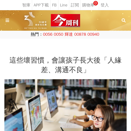
0
熱門：
0056
0050
輝達
00878
00940
這些壞習慣，會讓孩子長大後「人緣
差、溝通不良」