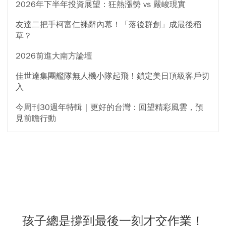
2026年下半年投資展望：狂熱漲勢 vs 嚴峻現實
友達二把手柯富仁裸辭內幕！「落後群創」成最後稻
草？
2026前進大南方論壇
佳世達集團艦隊無人機小隊起飛！鎖定美日頂級客戶切
入
今周刊30週年特輯｜更好的台灣：回望精彩風雲，預
見前瞻行動
孩子總是撐到最後一刻才交作業！