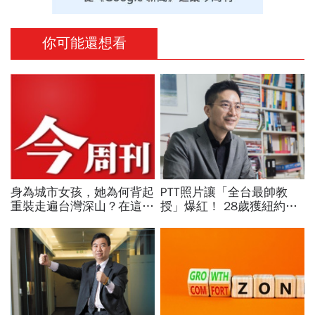
你可能還想看
身為城市女孩，她為何背起
PTT照片讓「全台最帥教
重裝走遍台灣深山？在這座
授」爆紅！ 28歲獲紐約名
世界少見的高山島嶼，她找
校博士、獲台積電關鍵供應
到人生答案
商青睞 為何棄高薪回台教
書？