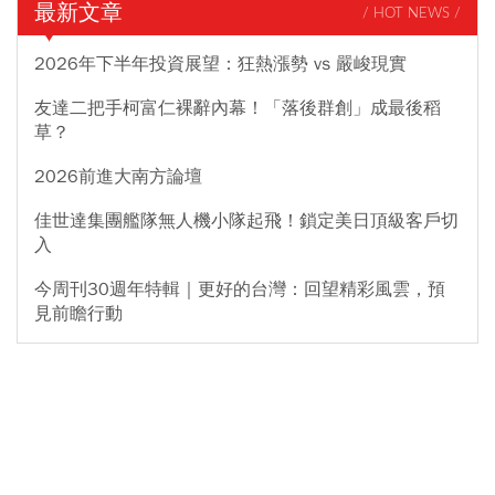
最新文章
/ HOT NEWS /
2026年下半年投資展望：狂熱漲勢 vs 嚴峻現實
友達二把手柯富仁裸辭內幕！「落後群創」成最後稻
草？
2026前進大南方論壇
佳世達集團艦隊無人機小隊起飛！鎖定美日頂級客戶切
入
今周刊30週年特輯｜更好的台灣：回望精彩風雲，預
見前瞻行動