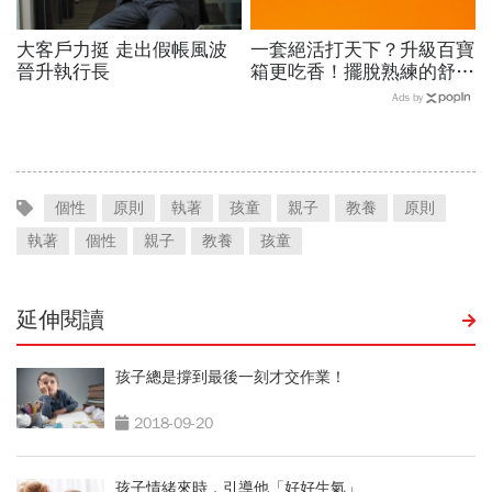
大客戶力挺 走出假帳風波
一套絕活打天下？升級百寶
晉升執行長
箱更吃香！擺脫熟練的舒適
圈，跳出越做越窄的專業陷
Ads by
阱
個性
原則
執著
孩童
親子
教養
原則
執著
個性
親子
教養
孩童
延伸閱讀
孩子總是撐到最後一刻才交作業！
2018-09-20
孩子情緒來時，引導他「好好生氣」