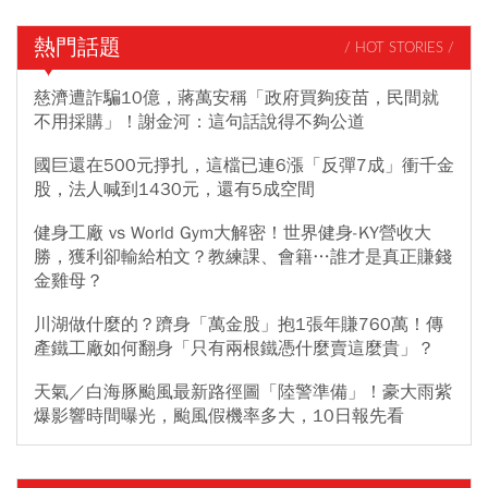
熱門話題
/ HOT STORIES /
慈濟遭詐騙10億，蔣萬安稱「政府買夠疫苗，民間就
不用採購」！謝金河：這句話說得不夠公道
國巨還在500元掙扎，這檔已連6漲「反彈7成」衝千金
股，法人喊到1430元，還有5成空間
健身工廠 vs World Gym大解密！世界健身-KY營收大
勝，獲利卻輸給柏文？教練課、會籍…誰才是真正賺錢
金雞母？
川湖做什麼的？躋身「萬金股」抱1張年賺760萬！傳
產鐵工廠如何翻身「只有兩根鐵憑什麼賣這麼貴」？
天氣／白海豚颱風最新路徑圖「陸警準備」！豪大雨紫
爆影響時間曝光，颱風假機率多大，10日報先看