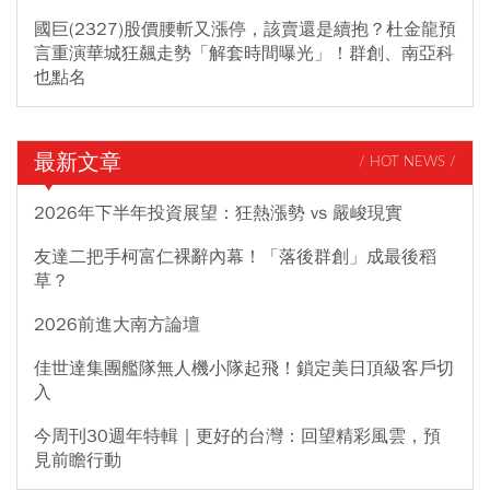
國巨(2327)股價腰斬又漲停，該賣還是續抱？杜金龍預
言重演華城狂飆走勢「解套時間曝光」！群創、南亞科
也點名
最新文章
/ HOT NEWS /
2026年下半年投資展望：狂熱漲勢 vs 嚴峻現實
友達二把手柯富仁裸辭內幕！「落後群創」成最後稻
草？
2026前進大南方論壇
佳世達集團艦隊無人機小隊起飛！鎖定美日頂級客戶切
入
今周刊30週年特輯｜更好的台灣：回望精彩風雲，預
見前瞻行動