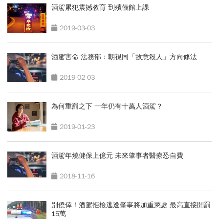
酒駕累犯震撼教育 到殯儀館上課
2019-03-03
酒駕害命 法務部：朝視同「故意殺人」方向修法
2019-02-03
為何重罰之下 一年仍有十萬人酒駕？
2019-01-23
酒駕年燒健保上億元 未來肇事者醫療恐自費
2018-11-16
別僥倖！酒駕拒檢逃逸肇事將加重懲處 最高直接開罰
15萬