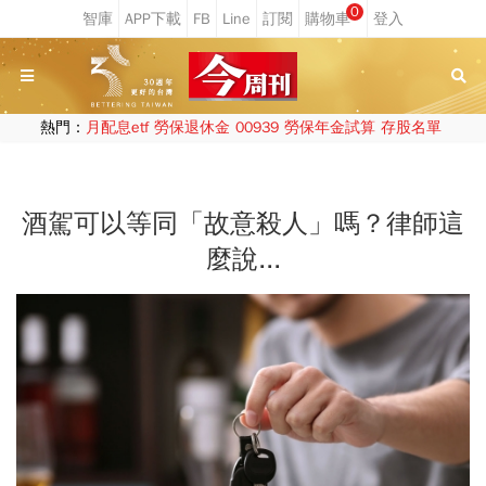
0
熱門：
月配息etf
勞保退休金
00939
勞保年金試算
存股名單
酒駕可以等同「故意殺人」嗎？律師這
麼說...