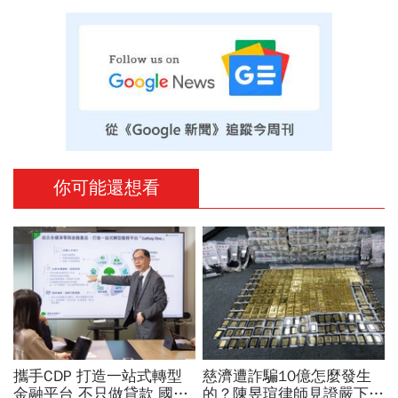
你可能還想看
攜手CDP 打造一站式轉型
慈濟遭詐騙10億怎麼發生
金融平台 不只做貸款 國泰
的？陳昱瑄律師見證嚴下跪