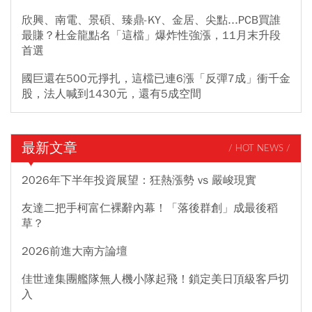
欣興、南電、景碩、臻鼎-KY、金居、尖點...PCB買誰
最賺？杜金龍點名「這檔」爆炸性強漲，11月末升段
首選
國巨還在500元掙扎，這檔已連6漲「反彈7成」衝千金
股，法人喊到1430元，還有5成空間
最新文章
/ HOT NEWS /
2026年下半年投資展望：狂熱漲勢 vs 嚴峻現實
友達二把手柯富仁裸辭內幕！「落後群創」成最後稻
草？
2026前進大南方論壇
佳世達集團艦隊無人機小隊起飛！鎖定美日頂級客戶切
入