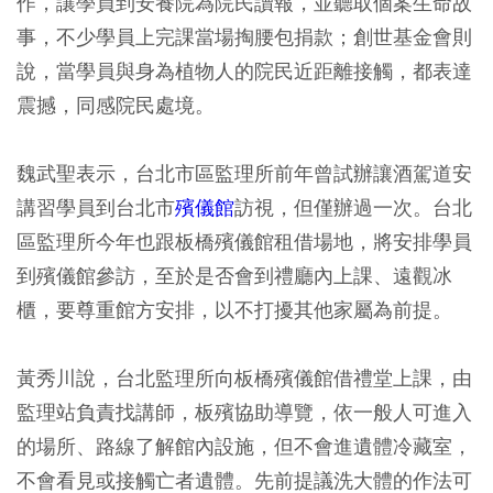
作，讓學員到安養院為院民讀報，並聽取個案生命故
事，不少學員上完課當場掏腰包捐款；創世基金會則
說，當學員與身為植物人的院民近距離接觸，都表達
震撼，同感院民處境。
魏武聖表示，台北市區監理所前年曾試辦讓酒駕道安
講習學員到台北市
殯儀館
訪視，但僅辦過一次。台北
區監理所今年也跟板橋殯儀館租借場地，將安排學員
到殯儀館參訪，至於是否會到禮廳內上課、遠觀冰
櫃，要尊重館方安排，以不打擾其他家屬為前提。
黃秀川說，台北監理所向板橋殯儀館借禮堂上課，由
監理站負責找講師，板殯協助導覽，依一般人可進入
的場所、路線了解館內設施，但不會進遺體冷藏室，
不會看見或接觸亡者遺體。先前提議洗大體的作法可