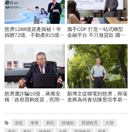
酒駕
肇事
累犯
殯儀館
震撼教育
大體
酒駕
累犯
殯儀館
大體
震撼教育
肇事