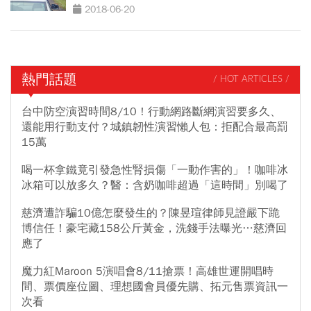
2018-06-20
熱門話題
/ HOT ARTICLES /
台中防空演習時間8/10！行動網路斷網演習要多久、
還能用行動支付？城鎮韌性演習懶人包：拒配合最高罰
15萬
喝一杯拿鐵竟引發急性腎損傷「一動作害的」！咖啡冰
冰箱可以放多久？醫：含奶咖啡超過「這時間」別喝了
慈濟遭詐騙10億怎麼發生的？陳昱瑄律師見證嚴下跪
博信任！豪宅藏158公斤黃金，洗錢手法曝光…慈濟回
應了
魔力紅Maroon 5演唱會8/11搶票！高雄世運開唱時
間、票價座位圖、理想國會員優先購、拓元售票資訊一
次看