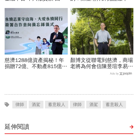
世華化身減碳顧問
博信任！豪宅藏158公斤黃
金，洗錢手法曝光…慈濟回
應了
慈濟1288億資產揭秘！年
顏博文從聯電到慈濟，商場
捐贈72億、不動產815億…
老將為何會信陳昱瑄李易
信徒錢去哪？慈濟還原BNT
儒、豪給10億？慈濟發
Ads by
採購經過，他拆解信件批越
聲：將捍衛信眾捐款、蔡英
描越黑
文也說話
律師
酒駕
蓄意殺人
律師
酒駕
蓄意殺人
延伸閱讀