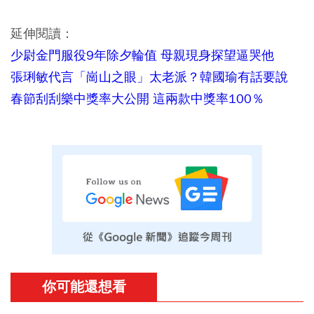
延伸閱讀：
少尉金門服役9年除夕輪值 母親現身探望逼哭他
張琍敏代言「崗山之眼」太老派？韓國瑜有話要說
春節刮刮樂中獎率大公開 這兩款中獎率100％