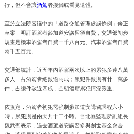
行，但不會讓
酒駕
者接觸或看見遺體。
至於立法院審議中的「道路交通管理處罰條例」修正
草案，明訂酒駕者參加道安講習須自費，交通部初步
規畫是機車酒駕者自費一千八百元、汽車酒駕者自費
兩千五百元。
交通部統計，近五年內酒駕兩次以上的累犯多達八萬
多人，占酒駕者總數逾兩成；累犯件數則有廿一萬多
件，占總件數近四成，凸顯酒駕累犯情況嚴重。
依規定，酒駕者初犯需強制參加道安講習課程六小
時，累犯則是兩天共十二小時。台北區監理所副組長
魏武聖表示，過去酒駕道安講習多與創世基金會合