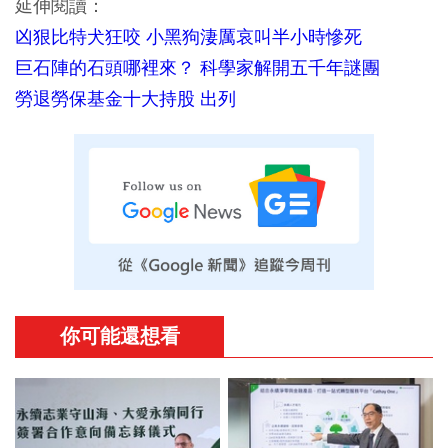
延伸閱讀：
凶狠比特犬狂咬 小黑狗淒厲哀叫半小時慘死
巨石陣的石頭哪裡來？ 科學家解開五千年謎團
勞退勞保基金十大持股 出列