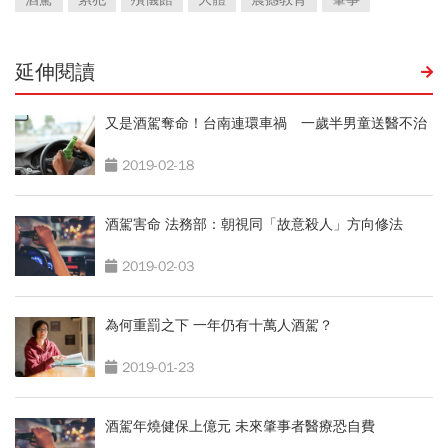
延伸閱讀
又是酒駕奪命！台南連環車禍 一歲半男童送醫不治
2019-02-18
酒駕害命 法務部：朝視同「故意殺人」方向修法
2019-02-03
為何重罰之下 一年仍有十萬人酒駕？
2019-01-23
酒駕年燒健保上億元 未來肇事者醫療恐自費