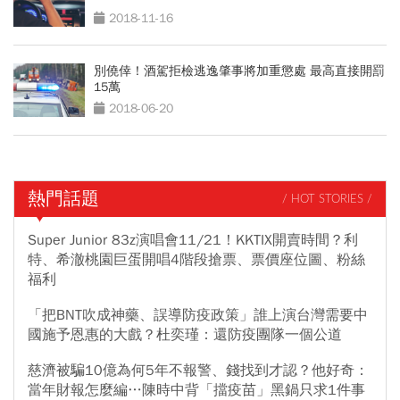
2018-11-16
別僥倖！酒駕拒檢逃逸肇事將加重懲處 最高直接開罰
15萬
2018-06-20
熱門話題
/ HOT STORIES /
Super Junior 83z演唱會11/21！KKTIX開賣時間？利
特、希澈桃園巨蛋開唱4階段搶票、票價座位圖、粉絲
福利
「把BNT吹成神藥、誤導防疫政策」誰上演台灣需要中
國施予恩惠的大戲？杜奕瑾：還防疫團隊一個公道
慈濟被騙10億為何5年不報警、錢找到才認？他好奇：
當年財報怎麼編…陳時中背「擋疫苗」黑鍋只求1件事