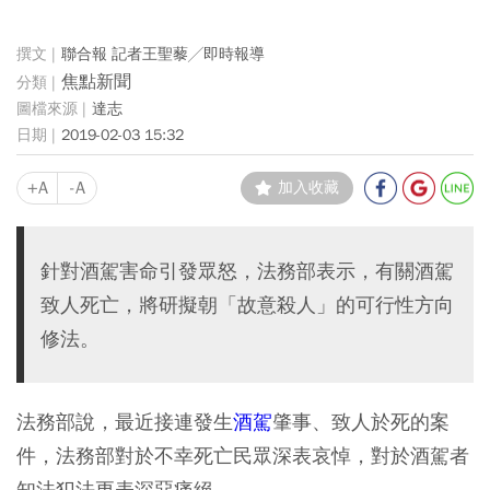
聯合報 記者王聖藜╱即時報導
焦點新聞
達志
2019-02-03 15:32
+A
-A
加入收藏
針對酒駕害命引發眾怒，法務部表示，有關酒駕
致人死亡，將研擬朝「故意殺人」的可行性方向
修法。
法務部說，最近接連發生
酒駕
肇事、致人於死的案
件，法務部對於不幸死亡民眾深表哀悼，對於酒駕者
知法犯法更表深惡痛絕。