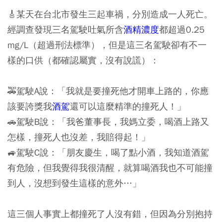
🎸某天在台北市發生三起車禍，分別造成一人死亡。
經調查發現三名駕駛吐氣所含
酒精濃度
都超過0.25
mg/L（超過刑法標準），但是這三名駕駛卻有不一
樣的口供（都確認屬實，沒有說謊）：
🚕駕駛A說：「我就是要撞死他才開車上路的，你應
該要誇獎我
酒駕
還可以這麼精準的撞死人！」
🚗駕駛B說：「我爸董事長，我媽立委，喝酒上路又
怎樣，撞死人也沒差，我賠得起！」
🚙駕駛C說：「朋友慶生，喝了點小酒，我知道酒駕
有危險，但我覺得我很清醒，就算喝酒我也不可能撞
到人，沒想到發生這樣的意外…」
這三個人事實上都撞死了人沒有錯，但因為分別抱持