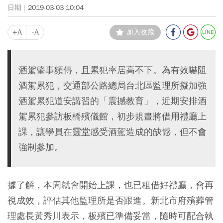
2019-03-03 10:04
+A
-A
加入收藏
酒駕肇事頻傳，且累犯率居高不下。為有效嚇阻
酒駕累犯，交通部公路總局台北區監理所擬加強
酒駕累犯道安講習的「震撼教育」，近期安排酒
駕累犯參訪板橋殯儀館，初步規畫將借用禮廳上
課，讓學員在靈堂感受酒駕造成的缺憾，但不會
強制參加。
據了解，本周就會開始上課，也已租借好禮廳，會再
視成效，評估其他監理所是否跟進。新北市府殯葬管
理處長黃秀川表示，板殯已準備妥當，隨時可配合執