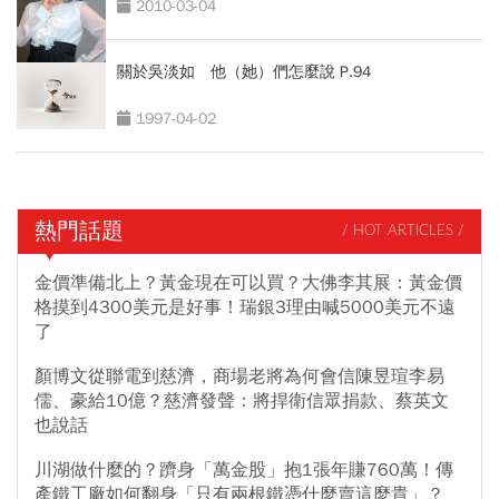
2010-03-04
關於吳淡如 他（她）們怎麼說 P.94
1997-04-02
熱門話題
/ HOT ARTICLES /
金價準備北上？黃金現在可以買？大佛李其展：黃金價
格摸到4300美元是好事！瑞銀3理由喊5000美元不遠
了
顏博文從聯電到慈濟，商場老將為何會信陳昱瑄李易
儒、豪給10億？慈濟發聲：將捍衛信眾捐款、蔡英文
也說話
川湖做什麼的？躋身「萬金股」抱1張年賺760萬！傳
產鐵工廠如何翻身「只有兩根鐵憑什麼賣這麼貴」？