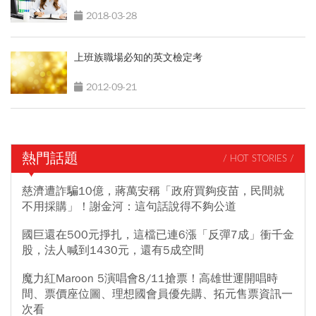
2018-03-28
上班族職場必知的英文檢定考
2012-09-21
熱門話題
/ HOT STORIES /
慈濟遭詐騙10億，蔣萬安稱「政府買夠疫苗，民間就
不用採購」！謝金河：這句話說得不夠公道
國巨還在500元掙扎，這檔已連6漲「反彈7成」衝千金
股，法人喊到1430元，還有5成空間
魔力紅Maroon 5演唱會8/11搶票！高雄世運開唱時
間、票價座位圖、理想國會員優先購、拓元售票資訊一
次看