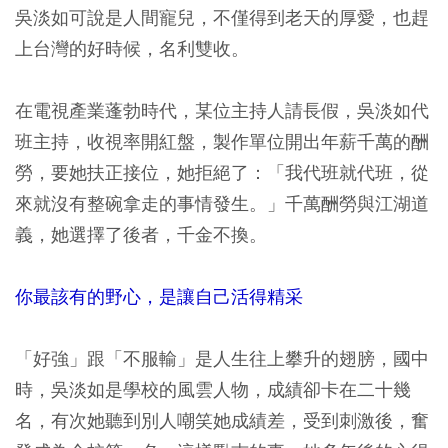
吳淡如可說是人間寵兒，不僅得到老天的厚愛，也趕
上台灣的好時候，名利雙收。
在電視產業蓬勃時代，某位主持人請長假，吳淡如代
班主持，收視率開紅盤，製作單位開出年薪千萬的酬
勞，要她扶正接位，她拒絕了：「我代班就代班，從
來就沒有整碗拿走的事情發生。」千萬酬勞與江湖道
義，她選擇了後者，千金不換。
你最該有的野心，是讓自己活得精采
「好強」跟「不服輸」是人生往上攀升的翅膀，國中
時，吳淡如是學校的風雲人物，成績卻卡在二十幾
名，有次她聽到別人嘲笑她成績差，受到刺激後，奮