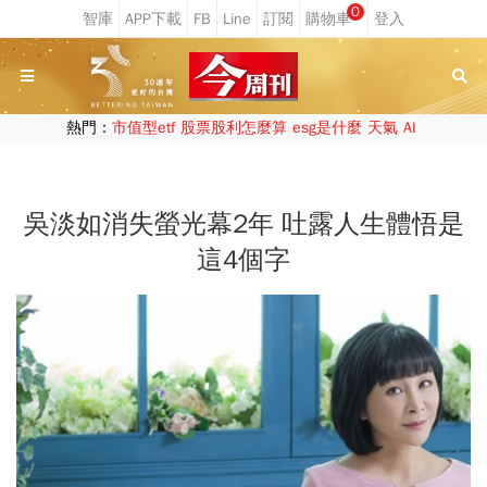
0
熱門：
市值型etf
股票股利怎麼算
esg是什麼
天氣
AI
吳淡如消失螢光幕2年 吐露人生體悟是
這4個字