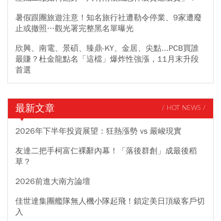
暑假跟團旅遊注意！知名旅行社遭勒令停業、9家遭廢
止或撤照…觀光署完整黑名單曝光
欣興、南電、景碩、臻鼎-KY、金居、尖點...PCB買誰
最賺？杜金龍點名「這檔」爆炸性強漲，11月末升段
首選
最新文章
/ HOT NEWS /
2026年下半年投資展望：狂熱漲勢 vs 嚴峻現實
友達二把手柯富仁裸辭內幕！「落後群創」成最後稻
草？
2026前進大南方論壇
佳世達集團艦隊無人機小隊起飛！鎖定美日頂級客戶切
入