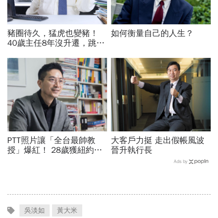
豬圈待久，猛虎也變豬！
如何衡量自己的人生？
40歲主任8年沒升遷，跳槽
變總監感嘆：把你當庸才的
公司，不必久待
PTT照片讓「全台最帥教
大客戶力挺 走出假帳風波
授」爆紅！ 28歲獲紐約名
晉升執行長
校博士、獲台積電關鍵供應
Ads by
商青睞 為何棄高薪回台教
書？
吳淡如
黃大米