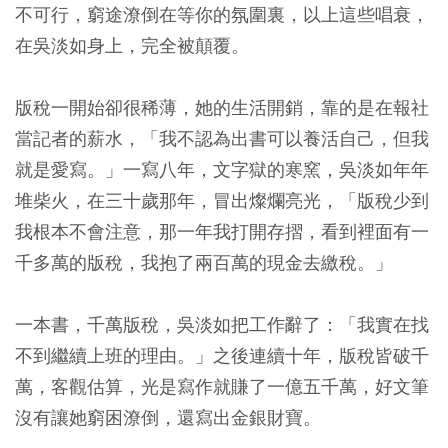
不可行，窮途潦倒在等你的氛圍裏，以上這些唱衰，
在吳淡如身上，完全被顛覆。
版稅一開始卻很稀薄，她的生活開銷，靠的是在報社
當記者的薪水，「我不認為出書可以養活自己，但我
就是愛寫。」一寫八年，文字獄的寒窯，吳淡如年年
堆柴火，在三十歲那年，冒出燦爛亮光，「版稅少到
我根本不會注意，那一年我打開存摺，看到裡面有一
千多萬的版稅，我抱了兩百萬的現金去繳稅。」
一本書，千萬版稅，吳淡如把工作辭了：「我實在找
不到繼續上班的理由。」之後連續十年，版稅皆破千
萬，客觀估算，光是寫作就賺了一億五千萬，好文筆
沒有讓她窮困潦倒，還寫出金銀財寶。