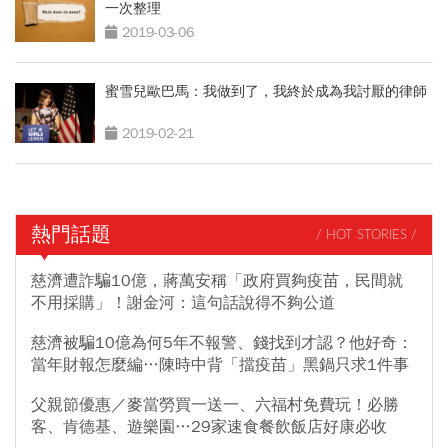
一次整理
2019-03-06
蜜雪兒歐巴馬：我做到了，我終於成為我討厭的律師
2019-02-21
熱門話題
/ HOT STORIES /
慈濟遭詐騙10億，蔣萬安稱「政府買夠疫苗，民間就
不用採購」！謝金河：這句話說得不夠公道
慈濟被騙10億為何5年不報警、錢找到才認？他好奇：
當年財報怎麼編…陳時中背「擋疫苗」黑鍋只求1件事
父親節優惠／麥當勞買一送一、六福村免費玩！必勝
客、肯德基、遊樂園…29家速食餐飲飯店好康必收