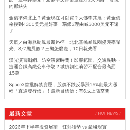
內部缺失
金價準備北上？黃金現在可以買？大佛李其展：黃金價
格摸到4300美元是好事！瑞銀3理由喊5000美元不遠
了
天氣／白海豚颱風最新路徑！北北基桃暴風圈侵襲率曝
光、8/7颱風假？三颱怎麼走，10日報先看
漢光演習斷網、防空演習時間！影響範圍、交通異動…
捷運台鐵高鐵公車停駛？城鎮韌性演習不配合最高罰
15萬
SpaceX首批解禁賣壓，股價不跌反暴漲15%創最大漲
幅「直逼發行價」！最新目標價：有6成上漲空間
最新文章
/ HOT NEWS /
2026年下半年投資展望：狂熱漲勢 vs 嚴峻現實