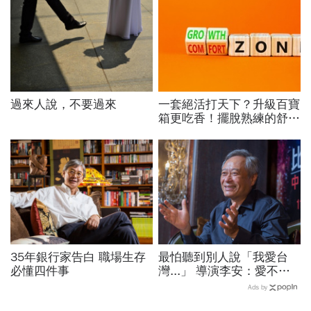
過來人說，不要過來
一套絕活打天下？升級百寶
箱更吃香！擺脫熟練的舒適
圈，跳出越做越窄的專業陷
阱
35年銀行家告白 職場生存
最怕聽到別人說「我愛台
必懂四件事
灣...」 導演李安：愛不用
一直說
Ads by