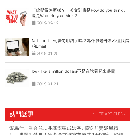
「你覺得怎麼樣？」英文到底是How do you think，
還是What do you think？
2019-02-12
Not...until...倒裝句用錯了嗎？為什麼老外看不懂我寫
的Email
2019-01-25
look like a million dollars不是在說看起來很貴
2019-01-21
熱門話題
/ HOT ARTICLES /
愛馬仕、香奈兒...兆基李建成涉吞7億送前妻滿屋精
品，遭羈押禁見！宏碁李文詳當董座才2天閃辭：發現