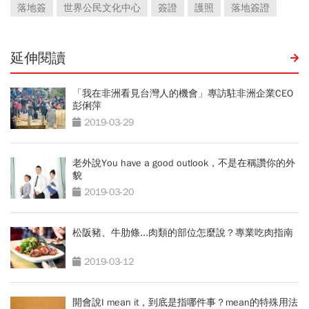
落地簽
世界公民文化中心
簽證
護照
落地簽證
延伸閱讀
「我在非洲看見台灣人的機會」專訪駐非洲企業CEO
彭俐萍
2019-03-29
老外說You have a good outlook，不是在稱讚你的外
貌
2019-03-20
松阪豬、牛肋條...肉類的部位怎麼說？專業吃肉指南
2019-03-12
開會說I mean it，到底是指哪件事？mean的特殊用法