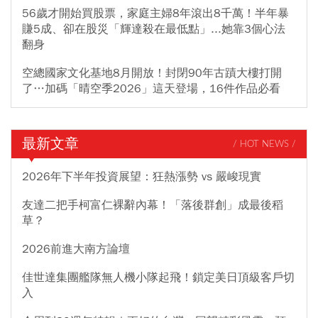
56歲才開始買股票，家庭主婦8年滾出8千萬！半年暴
賺5成、卻在股災「輝達殺在最低點」...她靠3個心法
翻身
空總國家文化基地8月開放！封閉90年古蹟大樓打開
了…加碼「晴空季2026」這天登場，16件作品必看
最新文章
/ HOT NEWS /
2026年下半年投資展望：狂熱漲勢 vs 嚴峻現實
友達二把手柯富仁裸辭內幕！「落後群創」成最後稻
草？
2026前進大南方論壇
佳世達集團艦隊無人機小隊起飛！鎖定美日頂級客戶切
入