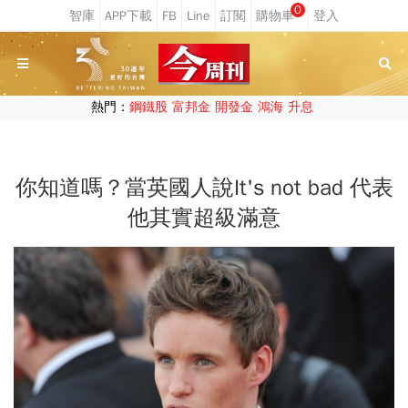
0
熱門：
鋼鐵股
富邦金
開發金
鴻海
升息
你知道嗎？當英國人說It's not bad 代表
他其實超級滿意