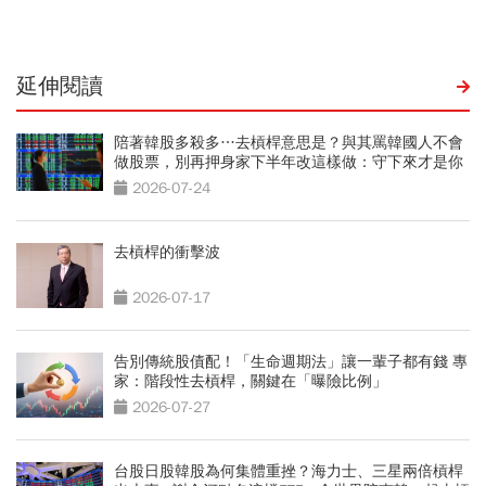
延伸閱讀
陪著韓股多殺多…去槓桿意思是？與其罵韓國人不會
做股票，別再押身家下半年改這樣做：守下來才是你
的錢
2026-07-24
去槓桿的衝擊波
2026-07-17
告別傳統股債配！「生命週期法」讓一輩子都有錢 專
家：階段性去槓桿，關鍵在「曝險比例」
2026-07-27
台股日股韓股為何集體重挫？海力士、三星兩倍槓桿