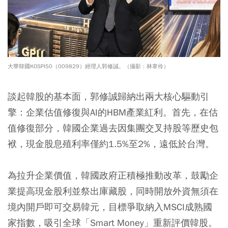
大華韓國KOSPI50（009829）經理人郭修誠。（攝影：林韋伶）
談起韓股的基本面，郭修誠歸納出兩大核心驅動引
擎：企業估值修復與AI的HBM產業紅利。首先，在估
值修復部分，韓國企業過去因集團交叉持股等歷史包
袱，現金股息殖利率僅約1.5%至2%，遠低於台灣。
為拉升企業價值，韓國政府正積極推動改革，鼓勵企
業提高現金股利並祭出庫藏股，同時開放外資無須在
境內開戶即可交易韓元，目標爭取納入MSCI成熟國
家指數，吸引全球「Smart Money」重新評價韓股。