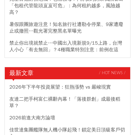
「包租代管龍頭岌岌可危」：為何租約越多，風險越
高？
暑假跟團旅遊注意！知名旅行社遭勒令停業、9家遭廢
止或撤照…觀光署完整黑名單曝光
禁止你出境就禁止…中國出入境新規9/15上路，台灣
人小心「有去無回」？4種職業特別注意：前例在這
最新文章
/ HOT NEWS /
2026年下半年投資展望：狂熱漲勢 vs 嚴峻現實
友達二把手柯富仁裸辭內幕！「落後群創」成最後稻
草？
2026前進大南方論壇
佳世達集團艦隊無人機小隊起飛！鎖定美日頂級客戶切