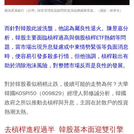
圖為星展銀行（台灣）財富管理投資顧問部資深副總裁陳昱嘉。（攝影：林韋伶）
而針對韓股此波洗盤，他認為屬良性退火。陳昱嘉分
析，韓股主要面臨槓桿過高與個股槓桿ETF熱銷等問
題，當市場出現升息疑慮或中東情勢緊張等負面消息
時，便容易引發多殺多行情，但他強調，槓桿殺出有
助於消除泡沫風險，對整體市場反而是良性的發展。
對於韓股看似稍稍止跌，後續可能的走勢為何？大華
韓國KOSPI50（009829）經理人郭修誠分析，韓國
政府之所以推動去槓桿與升息，主因在於散戶的投資
熱潮太熱。
去槓桿進程過半 韓股基本面迎雙引擎