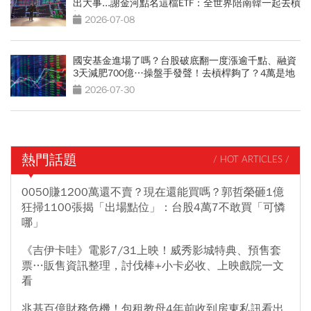
出大事...謝金河點名這檔ETF：全世界陪南韓一起去槓
桿
2026-07-08
國安基金進場了嗎？台股破底翻一度漲逾千點、融資
3天減肥700億…操盤手發聲！去槓桿夠了？4萬是地
板？
2026-07-30
熱門話題
/ HOT ARTICLES /
0050賺1200萬還不賣？現在還能買嗎？郭哲榮砸1億
狂掃1100張揭「出場點位」：台股4萬7不敢買「可憐
哪」
《吉伊卡哇》電影7/31上映！威秀影城特典、預售套
票…販售資訊整理，討伐棒+小卡必收、上映戲院一文
看
兆基百億財務危機！包租教母4年前收到房東私訊看出