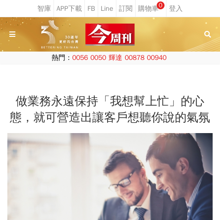
0
熱門：
0056
0050
輝達
00878
00940
做業務永遠保持「我想幫上忙」的心
態，就可營造出讓客戶想聽你說的氣氛