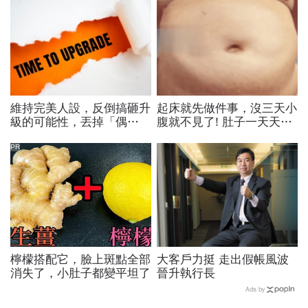
維持完美人設，反倒搞砸升
起床就先做件事，沒三天小
級的可能性，丟掉「偶
腹就不見了! 肚子一天天變
包」，用「打怪心態」解鎖
小！
學習目標
PR
檸檬搭配它，臉上斑點全部
大客戶力挺 走出假帳風波
消失了，小肚子都變平坦了
晉升執行長
Ads by