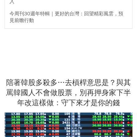
入
今周刊30週年特輯｜更好的台灣：回望精彩風雲，預
見前瞻行動
陪著韓股多殺多…去槓桿意思是？與其
罵韓國人不會做股票，別再押身家下半
年改這樣做：守下來才是你的錢