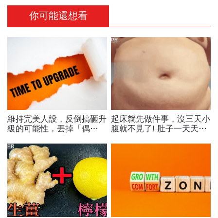
你可能還想看
PR
維持完美人設，反倒搞砸升
起床就先做件事，沒三天小
級的可能性，丟掉「偶
腹就不見了! 肚子一天天變
包」，用「打怪心態」解鎖
小！
學習目標
PR