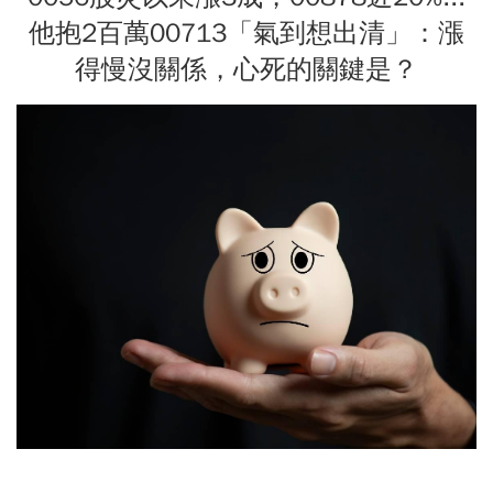
他抱2百萬00713「氣到想出清」：漲
得慢沒關係，心死的關鍵是？