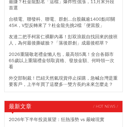
最賺？杜金龍點名「這檔」爆炸性強漲，11月末升段
首選
台積電、聯發科、聯電、群創...台股飆逾1400點叩關
45K，V型反轉來了？杜金龍先挑2檔「便當股」
友達二把手柯富仁裸辭內幕！彭双浪親自找回來的接班
人，為何最後撕破臉？「落後群創」成最後稻草？
2026重陽敬老禮金懶人包，最高領5萬！全台各縣市
65歲以上重陽禮金領取資格、發放金額、何時領一次
看
外交部制裁！巴紐天然氣現貨停止採購，急喊台灣是重
要客戶，上半年買了這麼多…雙方長約未來怎麼走？
最新文章
/ HOT NEWS /
2026年下半年投資展望：狂熱漲勢 vs 嚴峻現實