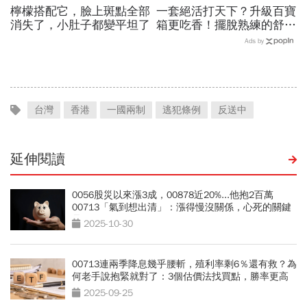
檸檬搭配它，臉上斑點全部
一套絕活打天下？升級百寶
消失了，小肚子都變平坦了
箱更吃香！擺脫熟練的舒適
圈，跳出越做越窄的專業陷
Ads by
阱
台灣
香港
一國兩制
逃犯條例
反送中
延伸閱讀
0056股災以來漲3成，00878近20%...他抱2百萬
00713「氣到想出清」：漲得慢沒關係，心死的關鍵
是？
2025-10-30
00713連兩季降息幾乎腰斬，殖利率剩6％還有救？為
何老手說抱緊就對了：3個估價法找買點，勝率更高
2025-09-25