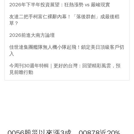
2026年下半年投資展望：狂熱漲勢 vs 嚴峻現實
友達二把手柯富仁裸辭內幕！「落後群創」成最後稻
草？
2026前進大南方論壇
佳世達集團艦隊無人機小隊起飛！鎖定美日頂級客戶切
入
今周刊30週年特輯｜更好的台灣：回望精彩風雲，預
見前瞻行動
0056股災以來漲3成，00878近20%...