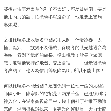
賽後雷雷表示因為他鞋子不太好，容易被絆倒，要是
他用內力的話，怕徐曉冬就沒命了，他還要上警局，
麻煩呢。
之後徐曉冬連敗數名中國武術大師，什麼詠春、太
極、點穴⋯⋯族繁不及備載。徐曉冬的眼光越過台灣
海峽，看到了我們的館長、提出挑戰！館長欣然應
戰，還幫他安排好飛機、交通食宿⋯⋯，但最後徐曉
冬爽約了，他因為信用等級降為D，所以不能出國！
何以徐曉冬不能出國？這關係到一位七十歲的太極宗
師陳小旺，陳宗師的絕招是四兩撥千金，已經練到出
神入化，在湖南衛視節目中，幾十個壯丁都推不動陳
宗師；湖南衛視還找來一名專業的運動員—大力士龍