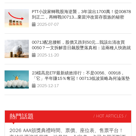
PTT小說家轉戰股海逆襲，3年滾出1700萬！從00878
到正二，再轉戰00713...棄當沖改當存股族的秘密
2025-07-07
00713配息腰斬，股價又跌到50元...我該出清改買
0050？一文拆解昔日飆股墜落真相：這兩種人快跑就
對了
2025-11-20
23檔高息ETF最新績效排行：不是0056、00918，
「它」半年賺15％奪冠！00713低波策略為何淪落墊
底
2025-12-17
熱門話題
/ HOT ARTICLES /
2026 AAA頒獎典禮時間、票價、座位表、售票平台！