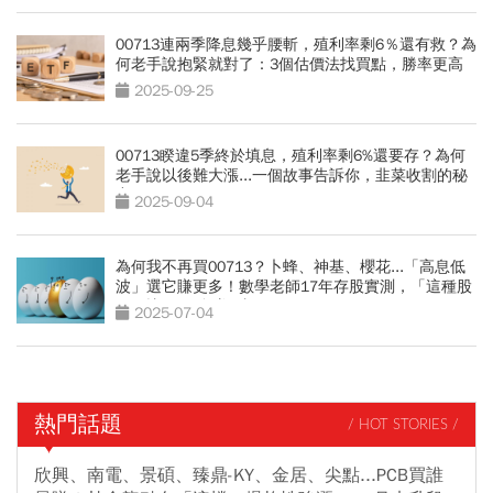
00713連兩季降息幾乎腰斬，殖利率剩6％還有救？為
何老手說抱緊就對了：3個估價法找買點，勝率更高
2025-09-25
00713睽違5季終於填息，殖利率剩6%還要存？為何
老手說以後難大漲...一個故事告訴你，韭菜收割的秘
密
2025-09-04
為何我不再買00713？卜蜂、神基、櫻花...「高息低
波」選它賺更多！數學老師17年存股實測，「這種股
票」比0050多賺1倍
2025-07-04
熱門話題
/ HOT STORIES /
欣興、南電、景碩、臻鼎-KY、金居、尖點...PCB買誰