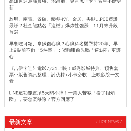
高雄世運迎張員瑛、池昌旭、金宣虎…卡司名單不斷更
新
欣興、南電、景碩、臻鼎-KY、金居、尖點...PCB買誰
最賺？杜金龍點名「這檔」爆炸性強漲，11月末升段
首選
早餐吃可頌、拿鐵傷心臟？心臟科名醫堅持20年、早
上9點前不做「5件事」：喝咖啡前先喝「這1杯」更護
心
《吉伊卡哇》電影7/31上映！威秀影城特典、預售套
票…販售資訊整理，討伐棒+小卡必收、上映戲院一文
看
LINE這功能置頂5天關不掉！一票人苦喊「看了很煩
躁」，要怎麼移除？官方回應了
最新文章
/ HOT NEWS /