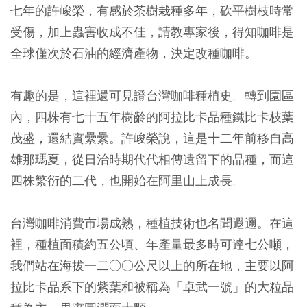
七年的許峻榮，有感於茶樹栽種多年，砍平樹枝時常
受傷，加上蟲害收成不佳，請教專家後，得知咖啡是
全球僅次於石油的經濟產物，決定改種咖啡。
有趣的是，這裡還可見證台灣咖啡種植史。轉到園區
內，四株有七十五年樹齡的阿拉比卡品種鐵比卡枝葉
茂盛，還結實纍纍。許峻榮說，這是十二年前移自高
雄那瑪夏，從日治時期代代相傳遺留下的品種，而這
四株繁衍的二代，也開始在阿里山上成長。
台灣咖啡消費市場成熟，種植技術也名聞遐邇。在這
裡，種植面積約五公頃、年產量最多時可達七公噸，
我們站在海拔一二○○公尺以上的所在地，主要以阿
拉比卡品系下的紫葉和被稱為「卓武一號」的大粒品