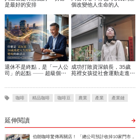
咖啡
精品咖啡
咖啡豆
農業
產業
產業鏈
延伸閱讀
伯朗咖啡驚傳再關店！ 「總公司預計收掉10家門市，