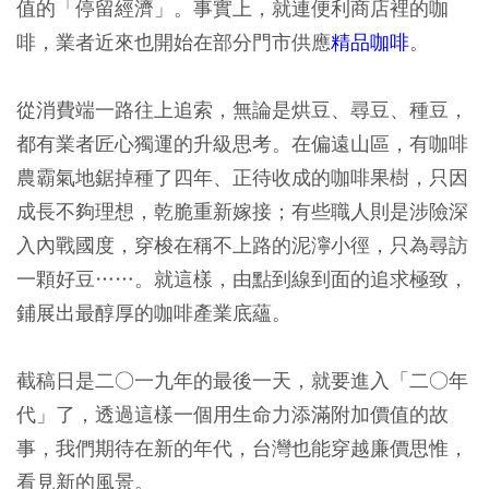
值的「停留經濟」。事實上，就連便利商店裡的咖
啡，業者近來也開始在部分門市供應
精品咖啡
。
從消費端一路往上追索，無論是烘豆、尋豆、種豆，
都有業者匠心獨運的升級思考。在偏遠山區，有咖啡
農霸氣地鋸掉種了四年、正待收成的咖啡果樹，只因
成長不夠理想，乾脆重新嫁接；有些職人則是涉險深
入內戰國度，穿梭在稱不上路的泥濘小徑，只為尋訪
一顆好豆……。就這樣，由點到線到面的追求極致，
鋪展出最醇厚的咖啡產業底蘊。
截稿日是二○一九年的最後一天，就要進入「二○年
代」了，透過這樣一個用生命力添滿附加價值的故
事，我們期待在新的年代，台灣也能穿越廉價思惟，
看見新的風景。