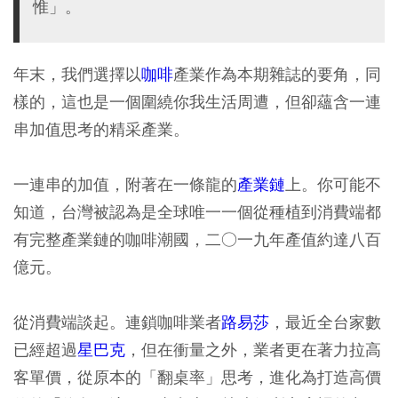
惟」。
年末，我們選擇以
咖啡
產業作為本期雜誌的要角，同
樣的，這也是一個圍繞你我生活周遭，但卻蘊含一連
串加值思考的精采產業。
一連串的加值，附著在一條龍的
產業鏈
上。你可能不
知道，台灣被認為是全球唯一一個從種植到消費端都
有完整產業鏈的咖啡潮國，二○一九年產值約達八百
億元。
從消費端談起。連鎖咖啡業者
路易莎
，最近全台家數
已經超過
星巴克
，但在衝量之外，業者更在著力拉高
客單價，從原本的「翻桌率」思考，進化為打造高價