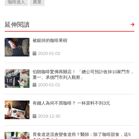
咖啡達人
農業
延伸閱讀
被鋸掉的咖啡果樹
2020-01-02
伯朗咖啡驚傳再關店！ 「總公司預計收掉10家門市，
重一、承德門市列入觀察」
2020-01-01
有錢人為何不買咖啡？ 一杯原料不到3元
2019-12-30
胃食道逆流會變食道癌？醫師：除了咖啡甜食，這5