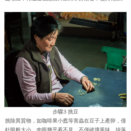
步驟3 挑豆
挑除異質物，如咖啡果小蠹等害蟲在豆子上產卵，僅
針眼般大小，肉眼幾乎看不見，不僅破壞風味，掉落