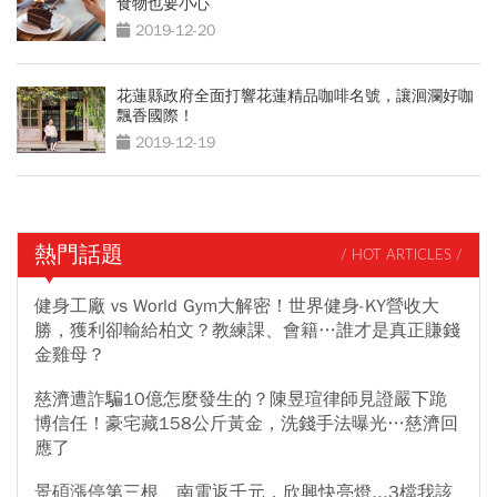
食物也要小心
2019-12-20
花蓮縣政府全面打響花蓮精品咖啡名號，讓洄瀾好咖
飄香國際！
2019-12-19
熱門話題
/ HOT ARTICLES /
健身工廠 vs World Gym大解密！世界健身-KY營收大
勝，獲利卻輸給柏文？教練課、會籍…誰才是真正賺錢
金雞母？
慈濟遭詐騙10億怎麼發生的？陳昱瑄律師見證嚴下跪
博信任！豪宅藏158公斤黃金，洗錢手法曝光…慈濟回
應了
景碩漲停第三根、南電返千元，欣興快亮燈...3檔我該