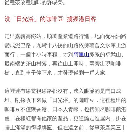
從種茶改種咖啡的許峻榮。
洗「日光浴」的咖啡豆 擄獲港日客
走出嘉義高鐵站，順著產業道路行進，地面從柏油路
變成泥巴路，九彎十八拐的山路依傍著曾文水庫上游
而行，一個半小時車程，才到
阿里山
脈系的卓武山、
最南端的茶山村落，再往山上開時，兩旁出現咖啡
樹，直到車子停下來，才發現僅剩一戶人家。
這裡連有線電視線路都沒有，映入眼簾的是門口成
堆、剛採收下來做「日光浴」的咖啡豆，這裡種出的
咖啡豆不僅獲香港、日本人青睞，包括知名咖啡館湛
盧、在欉紅都有他家的產品，更遑論走進屋內，掛在
牆上滿滿的得獎牌匾。但在這之前，從事茶產業三十