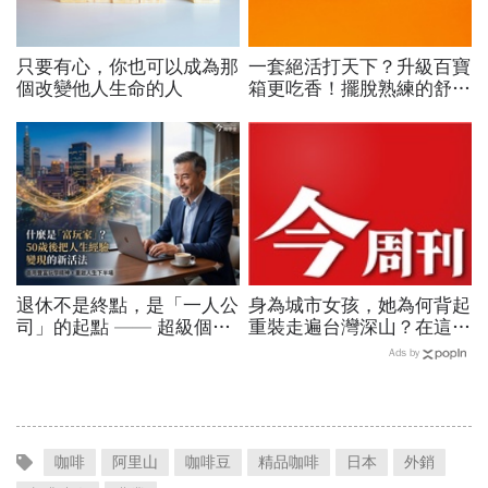
只要有心，你也可以成為那
一套絕活打天下？升級百寶
個改變他人生命的人
箱更吃香！擺脫熟練的舒適
圈，跳出越做越窄的專業陷
阱
退休不是終點，是「一人公
身為城市女孩，她為何背起
司」的起點 —— 超級個體
重裝走遍台灣深山？在這座
時代的 5 個轉變
世界少見的高山島嶼，她找
Ads by
到人生答案
咖啡
阿里山
咖啡豆
精品咖啡
日本
外銷