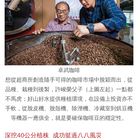
卓武咖啡
想從超商所創造隨手可得的咖啡市場中脫穎而出，從
品種、栽種到後製，許峻榮父子（上圖左起）一點都
不馬虎；好山好水提供種植環境，在設備上投資亦不
手軟，從脫皮機、脫殼機、除溼機、冷藏室到烘豆機
等機器一應俱全，就是要確保咖啡豆的穩定性。
深挖40公分植株 成功挺過八八風災