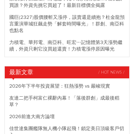
買誰？外資先挑它買超了！最新目標價全揭露
國巨(2327)股價腰斬又漲停，該賣還是續抱？杜金龍預
言重演華城狂飆走勢「解套時間曝光」！群創、南亞科
也點名
力積電、華邦電、南亞科、旺宏…記憶體第3天漲勢繼
續，外資只剩它沒買超還賣！力積電漲停原因曝光
最新文章
/ HOT NEWS /
2026年下半年投資展望：狂熱漲勢 vs 嚴峻現實
友達二把手柯富仁裸辭內幕！「落後群創」成最後稻
草？
2026前進大南方論壇
佳世達集團艦隊無人機小隊起飛！鎖定美日頂級客戶切