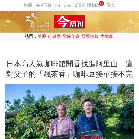
0
熱門：
美股
行事曆
勞保年資
股票抽籤
房地產
日本高人氣咖啡館聞香找進阿里山 這
對父子的「飄茶香」咖啡豆接單接不完