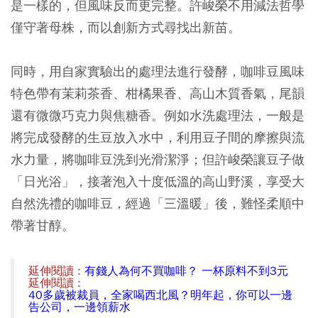
是一樣的，但風味反而更完整。許峻榮不用減法哲學
僅守著母株，而以創新方式尋找出新苗。
同時，用自家實驗出的處理法進行發酵，咖啡豆風味
特色帶有茉莉茶香、柑橘果香、高山木質香氣，尾韻
還有微微巧克力與焦糖香。例如水洗處理法，一般是
將完成發酵的生豆放入水中，利用豆子間的摩擦與流
水力量，將咖啡豆洗到光滑潔淨；但許峻榮讓豆子做
「日光浴」，接著泡入十度低溫的高山野溪，享受大
自然洗禮的咖啡豆，經過「三溫暖」後，難怪柔順中
帶著甘醇。
延伸閱讀 :
有錢人為何不買咖啡？ 一杯原料不到3元
延伸閱讀 :
40多歲被裁員，全家喝西北風？明年起，你可以一邊
告公司，一邊領薪水