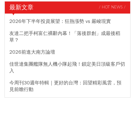
最新文章
/ HOT NEWS /
2026年下半年投資展望：狂熱漲勢 vs 嚴峻現實
友達二把手柯富仁裸辭內幕！「落後群創」成最後稻
草？
2026前進大南方論壇
佳世達集團艦隊無人機小隊起飛！鎖定美日頂級客戶切
入
今周刊30週年特輯｜更好的台灣：回望精彩風雲，預
見前瞻行動