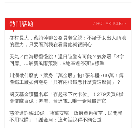
熱門話題
/ HOT ARTICLES /
眷村長大，蔡詩萍聊公務員老父親：不給子女出人頭地
的壓力，只要看到我在看書他就很開心
天氣／白海豚慢慢跳！週日陸警有可能？氣象署「3字
回應」...最新風雨預測，8地區達停班課標準
川湖做什麼的？躋身「萬金股」抱1張年賺760萬！傳
產鐵工廠如何翻身「只有兩根鐵憑什麼賣這麼貴」？
國安基金護盤名單「存起來下次卡位」！279天買8檔
翻倍賺百億：鴻海、台達電...唯一金融股是它
慈濟遭詐騙10億，蔣萬安稱「政府買夠疫苗，民間就
不用採購」！謝金河：這句話說得不夠公道