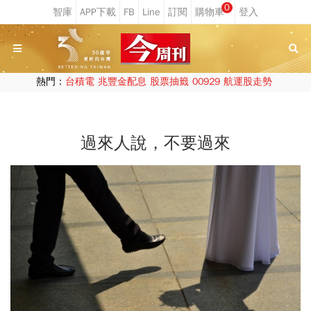
0
熱門：
台積電
兆豐金配息
股票抽籤
00929
航運股走勢
過來人說，不要過來