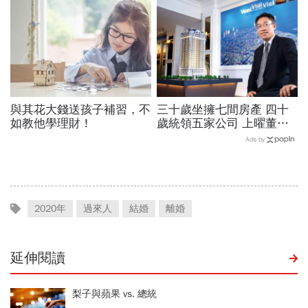
與其花大錢送孩子補習，不
三十歲坐擁七間房產 四十
如教他學理財！
歲統領五家公司 上曜董座
張祐銘 不可思議的闖蕩人
Ads by
生
2020年
過來人
結婚
離婚
延伸閱讀
梨子與蘋果 vs. 總統