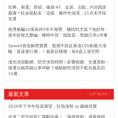
欣興、南電、景碩、臻鼎-KY、金居、尖點...PCB買誰
最賺？杜金龍點名「這檔」爆炸性強漲，11月末升段
首選
慈濟被騙10億為何5年不報警、錢找到才認？他好奇：
當年財報怎麼編…陳時中背「擋疫苗」黑鍋只求1件事
SpaceX首批解禁賣壓，股價不跌反暴漲15%創最大漲
幅「直逼發行價」！最新目標價：有6成上漲空間
漢光演習斷網、防空演習時間！影響範圍、交通異動…
捷運台鐵高鐵公車停駛？城鎮韌性演習不配合最高罰
15萬
最新文章
/ HOT NEWS /
2026年下半年投資展望：狂熱漲勢 vs 嚴峻現實
友達二把手柯富仁裸辭內幕！「落後群創」成最後稻