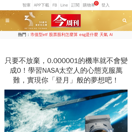
0
熱門：
市值型etf
股票股利怎麼算
esg是什麼
天氣
AI
只要不放棄，0.000001的機率就不會變
成0！學習NASA太空人的心態克服萬
難，實現你「登月」般的夢想吧！