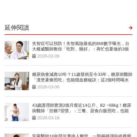
生
延伸閱讀
失智症可以預防！失智風險最低的BMI數字曝光，台
大權威醫師教你「吃對、睡好」：再忙也要做的3個
小習慣
2026-02-09
糖尿病會減壽10年？11歲發病至今33年，糖尿病醫師
「漢堡薯條照吃」也能穩血糖秘訣：這2個時間喝水
最降血糖
2026-03-06
43歲護理師實測2個月瘦近14公斤、82→68kg！糖尿
病醫師「控糖7習慣」：三餐、甜食白飯照吃，也能
瘦身減脂
2026-03-18
安寧醫師16年陪近萬病人離世，一顆楊桃讓臨終爺爺