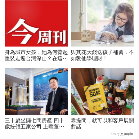
身為城市女孩，她為何背起
與其花大錢送孩子補習，不
重裝走遍台灣深山？在這座
如教他學理財！
世界少見的高山島嶼，她找
到人生答案
三十歲坐擁七間房產 四十
靠提問，就可以和客戶展開
歲統領五家公司 上曜董座
對話
張祐銘 不可思議的闖蕩人
Ads by