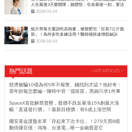
人生最後3天樂開懷，她體悟：生命最後一刻，要活
得像自己
2026-03-24
紙片男每天重訓吃高熱量，慘變肥宅「狂長7公斤脂
肪」！為何多吃多練沒用？醫師揭快速增肌秘訣
2026-02-03
熱門話題
/ HOT ARTICLES /
慈濟被騙10億為何5年不報警、錢找到才認？他好奇：
當年財報怎麼編…陳時中背「擋疫苗」黑鍋只求1件事
SpaceX首批解禁賣壓，股價不跌反暴漲15%創最大漲
幅「直逼發行價」！最新目標價：有6成上漲空間
國安基金護盤名單「存起來下次卡位」！279天買8檔
翻倍賺百億：鴻海、台達電...唯一金融股是它