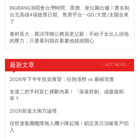
BIGBANG演唱會台灣時間、票價、座位圖出爐！實名制
台北高雄4場搶票日期、售票平台…GD/大聲/太陽全來
了
眷村長大，蔡詩萍聊公務員老父親：不給子女出人頭地
的壓力，只要看到我在看書他就很開心
最新文章
/ HOT NEWS /
2026年下半年投資展望：狂熱漲勢 vs 嚴峻現實
友達二把手柯富仁裸辭內幕！「落後群創」成最後稻
草？
2026前進大南方論壇
佳世達集團艦隊無人機小隊起飛！鎖定美日頂級客戶切
入