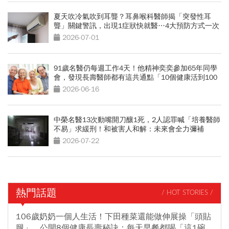
夏天吹冷氣吹到耳聾？耳鼻喉科醫師揭「突發性耳
聾」關鍵警訊，出現1症狀快就醫…4大預防方式一次
看
2026-07-01
91歲名醫仍每週工作4天！他精神奕奕參加65年同學
會，發現長壽醫師都有這共通點「10個健康活到100
歲秘訣」
2026-06-16
中榮名醫13次動嘴開刀釀1死，2人認罪喊「培養醫師
不易」求緩刑！和被害人和解：未來會全力彌補
2026-07-22
熱門話題
/ HOT STORIES /
106歲奶奶一個人生活！下田種菜還能做伸展操「頭貼
腿」...公開8個健康長壽秘訣：每天早餐都喝「這1碗