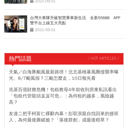
2021-09-01
台灣大車隊升級智慧乘車新生活 全新55688 APP
雙平台上線五大亮點
2021-09-01
熱門話題
/ HOT ARTICLES /
天氣／白海豚颱風最新路徑！北北基桃暴風圈侵襲率曝
光、8/7颱風假？三颱怎麼走，10日報先看
兆基百億財務危機！包租教母4年前收到房東私訊看出
「包租代管龍頭岌岌可危」：為何租約越多，風險越
高？
友達二把手柯富仁裸辭內幕！彭双浪親自找回來的接班
人，為何最後撕破臉？「落後群創」成最後稻草？