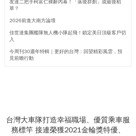
友達二把手柯富仁裸辭內幕！「落後群創」成最後稻
草？
2026前進大南方論壇
佳世達集團艦隊無人機小隊起飛！鎖定美日頂級客戶切
入
今周刊30週年特輯｜更好的台灣：回望精彩風雲，預
見前瞻行動
台灣大車隊打造幸福職場、優質乘車服
務標竿 接連榮獲2021金輪獎特優、