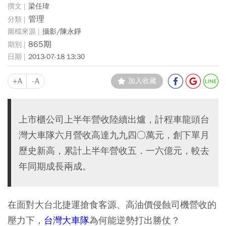
梁任瑋
管理
攝影/陳永錚
865期
2013-07-18 13:30
+A
-A
加入收藏
上市櫃公司上半年營收陸續出爐，計程車龍頭台
灣大車隊六月營收高達九九四○萬元，創下單月
歷史新高，累計上半年營收五．一六億元，較去
年同期成長兩成。
在面對大台北捷運搶食客源、高油價侵蝕司機營收的
壓力下，
台灣大車隊
為何能逆勢打出勝仗？