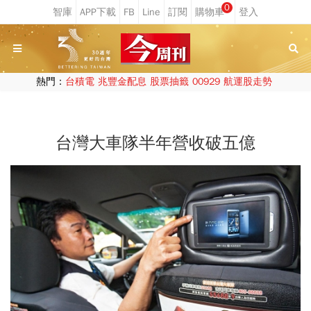
0
熱門：
台積電
兆豐金配息
股票抽籤
00929
航運股走勢
台灣大車隊半年營收破五億