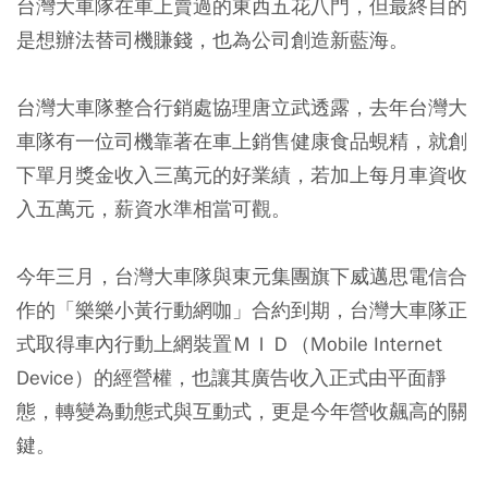
台灣大車隊在車上賣過的東西五花八門，但最終目的
是想辦法替司機賺錢，也為公司創造新藍海。
台灣大車隊整合行銷處協理唐立武透露，去年台灣大
車隊有一位司機靠著在車上銷售健康食品蜆精，就創
下單月獎金收入三萬元的好業績，若加上每月車資收
入五萬元，薪資水準相當可觀。
今年三月，台灣大車隊與東元集團旗下威邁思電信合
作的「樂樂小黃行動網咖」合約到期，台灣大車隊正
式取得車內行動上網裝置ＭＩＤ（Mobile Internet
Device）的經營權，也讓其廣告收入正式由平面靜
態，轉變為動態式與互動式，更是今年營收飆高的關
鍵。