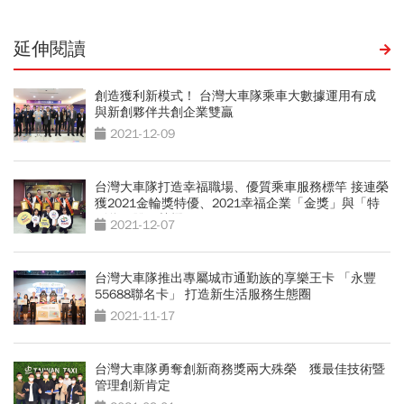
延伸閱讀
創造獲利新模式！ 台灣大車隊乘車大數據運用有成
與新創夥伴共創企業雙贏
2021-12-09
台灣大車隊打造幸福職場、優質乘車服務標竿 接連榮
獲2021金輪獎特優、2021幸福企業「金獎」與「特
別獎」雙項榮耀
2021-12-07
台灣大車隊推出專屬城市通勤族的享樂王卡 「永豐
55688聯名卡」 打造新生活服務生態圈
2021-11-17
台灣大車隊勇奪創新商務獎兩大殊榮 獲最佳技術暨
管理創新肯定