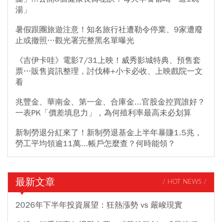
湯」
暑假跟團旅遊注意！知名旅行社遭勒令停業、9家遭廢
止或撤照…觀光署完整黑名單曝光
《吉伊卡哇》電影7/31上映！威秀影城特典、預售套
票…販售資訊整理，討伐棒+小卡必收、上映戲院一文
看
兆豐金、華南金、第一金、合庫金...官股金控買誰好？
一表PK「價差填息力」，為何殖利率最高未必划算
新制勞退分紅來了！新制勞退基金上半年暴賺1.5兆，
勞工平均領逾11萬...帳戶怎麼查？何時能領？
最新文章
/ HOT NEWS /
2026年下半年投資展望：狂熱漲勢 vs 嚴峻現實