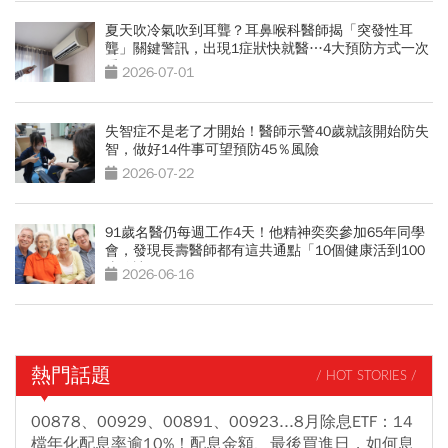
夏天吹冷氣吹到耳聾？耳鼻喉科醫師揭「突發性耳
聾」關鍵警訊，出現1症狀快就醫…4大預防方式一次
看
2026-07-01
失智症不是老了才開始！醫師示警40歲就該開始防失
智，做好14件事可望預防45％風險
2026-07-22
91歲名醫仍每週工作4天！他精神奕奕參加65年同學
會，發現長壽醫師都有這共通點「10個健康活到100
歲秘訣」
2026-06-16
熱門話題
/ HOT STORIES /
00878、00929、00891、00923...8月除息ETF：14
檔年化配息率逾10%！配息金額、最後買進日，如何息