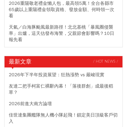
2026重陽敬老禮金懶人包，最高領5萬！全台各縣市
65歲以上重陽禮金領取資格、發放金額、何時領一次
看
天氣／白海豚颱風最新路徑！北北基桃「暴風圈侵襲
率」出爐，這天估發布海警，父親節會影響嗎？10日
報先看
最新文章
/ HOT NEWS /
2026年下半年投資展望：狂熱漲勢 vs 嚴峻現實
友達二把手柯富仁裸辭內幕！「落後群創」成最後稻
草？
2026前進大南方論壇
佳世達集團艦隊無人機小隊起飛！鎖定美日頂級客戶切
入