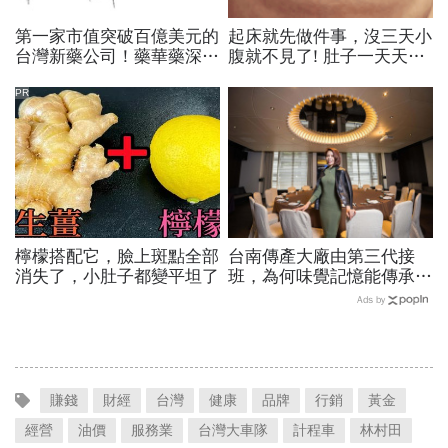
第一家市值突破百億美元的
起床就先做件事，沒三天小
台灣新藥公司！藥華藥深耕
腹就不見了! 肚子一天天變
全球市場，能成為下一個武
小！
田製藥？
PR
檸檬搭配它，臉上斑點全部
台南傳產大廠由第三代接
消失了，小肚子都變平坦了
班，為何味覺記憶能傳承一
甲子？故事要從1966年起
Ads by
家厝這張大圓桌說起
賺錢
財經
台灣
健康
品牌
行銷
黃金
經營
油價
服務業
台灣大車隊
計程車
林村田