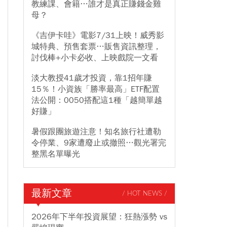
教練課、會籍…誰才是真正賺錢金雞
母？
《吉伊卡哇》電影7/31上映！威秀影
城特典、預售套票…販售資訊整理，
討伐棒+小卡必收、上映戲院一文看
淡大教授41歲才投資，靠1招年賺
15％！小資族「勝率最高」ETF配置
法公開：0050搭配這1種「越簡單越
好賺」
暑假跟團旅遊注意！知名旅行社遭勒
令停業、9家遭廢止或撤照…觀光署完
整黑名單曝光
最新文章
/ HOT NEWS /
2026年下半年投資展望：狂熱漲勢 vs