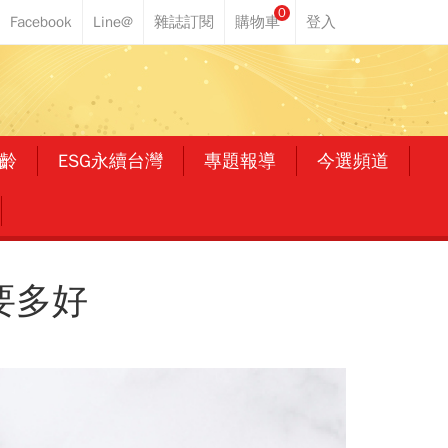
0
齡
ESG永續台灣
專題報導
今選頻道
要多好