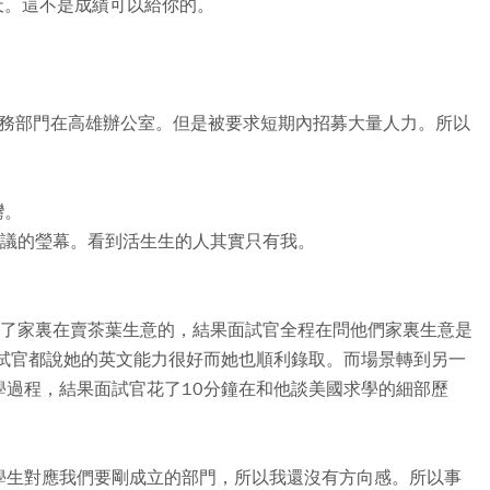
天。這不是成績可以給你的。
業務部門在高雄辦公室。但是被要求短期內招募大量人力。所以
灣。
會議的瑩幕。看到活生生的人其實只有我。
說了家裏在賣茶葉生意的，結果面試官全程在問他們家裏生意是
面試官都說她的英文能力很好而她也順利錄取。而場景轉到另一
學過程，結果面試官花了10分鐘在和他談美國求學的細部歷
學生對應我們要剛成立的部門，所以我還沒有方向感。所以事