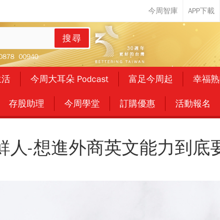
搜尋
0878
00940
生活
今周大耳朵 Podcast
富足今周起
幸福熟
存股助理
今周學堂
訂購優惠
活動報名
鮮人-想進外商英文能力到底