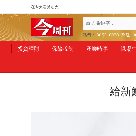
在今天看見明天
熱門：
0056
0050
輝達
0
投資理財
保險稅制
產業時事
職場
給新