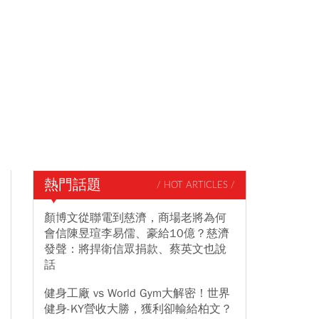
熱門話題
/ HOT ARTICLES /
顏博文從聯電到慈濟，商場老將為何
會信陳昱瑄李易儒、豪給10億？慈濟
發聲：將捍衛信眾捐款、蔡英文也說
話
健身工廠 vs World Gym大解密！世界
健身-KY營收大勝，獲利卻輸給柏文？