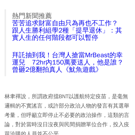
熱門新聞推薦
苦苦追求財富自由只為再也不工作？
跟人生勝利組學2種「提早退休」：其
實人生的任何階段都可以暫停
拜託抽到我！台灣人搶當MrBeast的幸
運兒 72hr內150萬要送人，他是誰？
曾砸2億翻拍真人《魷魚遊戲》
林聿禪說，所謂政府擋BNT以護航特定疫苗，是毫無
邏輯的不實謠言，或許部分政治人物的發言有其選舉
考量，但呼籲立即停止不必要的政治操作，這類的言
論，對於當時沒日沒夜與民間捐贈單位合作，投入疫
苗洽購的人員並不公平。