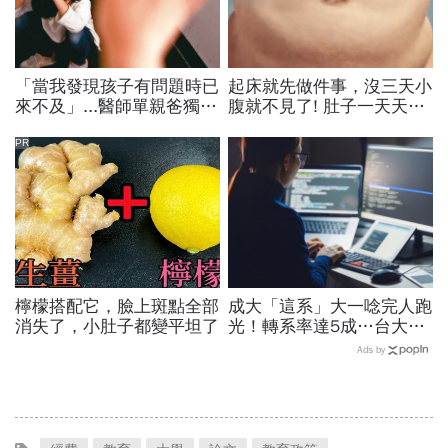
「當我發現孩子有問題時已
起床就先做件事，沒三天小
來不及」...醫師單親爸獨扛
腹就不見了! 肚子一天天變
育兒壓力 從愧疚寵溺到嚴
小！
管涉家暴：好懊悔
PR
檸檬搭配它，臉上斑點全部
成大「這系」大一唸完人跑
消失了，小肚子都變平坦了
光！轉系率達5成…台大1
成5認選錯休學，「人生不
Ads by
是贏在18歲就好」