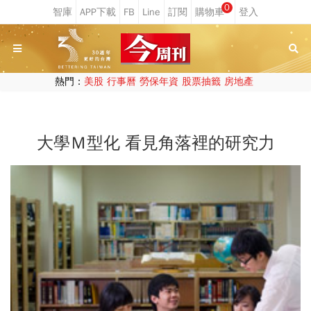
0
熱門：
美股
行事曆
勞保年資
股票抽籤
房地產
大學Ｍ型化 看見角落裡的研究力