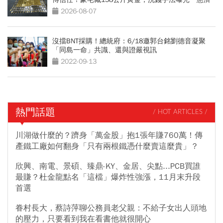
回應了
2026-08-07
沒擋BNT採購！總統府：6/18邀郭台銘劉德音凝聚
「同島一命」共識、還與證嚴視訊
2022-09-13
熱門話題
/ HOT ARTICLES /
川湖做什麼的？躋身「萬金股」抱1張年賺760萬！傳
產鐵工廠如何翻身「只有兩根鐵憑什麼賣這麼貴」？
欣興、南電、景碩、臻鼎-KY、金居、尖點...PCB買誰
最賺？杜金龍點名「這檔」爆炸性強漲，11月末升段
首選
眷村長大，蔡詩萍聊公務員老父親：不給子女出人頭地
的壓力，只要看到我在看書他就很開心