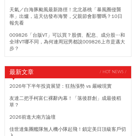
天氣／白海豚颱風最新路徑！北北基桃「暴風圈侵襲
率」出爐，這天估發布海警，父親節會影響嗎？10日
報先看
009826「台版VT」可以買？股價、配息、成分股…和
全球VT哪不同，為何連周冠男都說009826上市是邁大
步？
最新文章
/ HOT NEWS /
2026年下半年投資展望：狂熱漲勢 vs 嚴峻現實
友達二把手柯富仁裸辭內幕！「落後群創」成最後稻
草？
2026前進大南方論壇
佳世達集團艦隊無人機小隊起飛！鎖定美日頂級客戶切
入