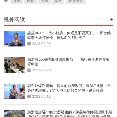
經費
教育
大學
論文
教育政策
延伸閱讀
誰擋BNT？「大小姐說，你還是不要買了」…郭台銘
曝李大維打給他，被點名的都回應了
2023-05-09
慈濟買500萬劑BNT原廠疫苗！ 執行長今遞件食藥
署申請
2021-06-23
郭台銘爆料這句「獨立的台灣政府」讓BNT被擋，王
必勝秀證據：BNT大股東給郭董的信不是這樣寫
2023-05-10
慈濟遭詐騙10億怎麼發生的？陳昱瑄律師見證嚴下跪
博信任！豪宅藏158公斤黃金，洗錢手法曝光…慈濟