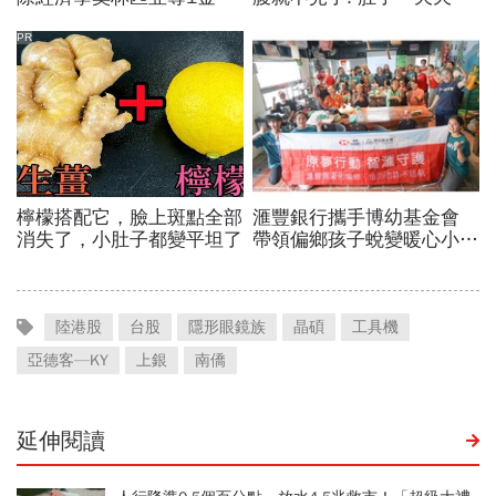
陸港股
台股
隱形眼鏡族
晶碩
工具機
亞德客—KY
上銀
南僑
延伸閱讀