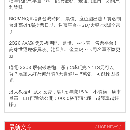
檔年化配息率逾10%！配息金額、最後買進日，如何息
利雙賺
BIGBANG演唱會台灣時間、票價、座位圖出爐！實名制
台北高雄4場搶票日期、售票平台…GD/大聲/太陽全來
了
2026 AAA頒獎典禮時間、票價、座位表、售票平台！
高雄世運迎張員瑛、池昌旭、金宣虎…卡司名單不斷更
新
聯電(2303)股價破底翻、漲了2成玩完？118元可以
買？展望大好為何外資3天賣超14.6萬張，可能原因曝
光
淡大教授41歲才投資，靠1招年賺15％！小資族「勝率
最高」ETF配置法公開：0050搭配這1種「越簡單越好
賺」
最新文章
/ HOT NEWS /