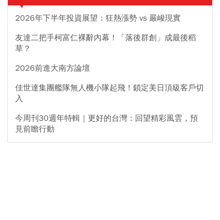
2026年下半年投資展望：狂熱漲勢 vs 嚴峻現實
友達二把手柯富仁裸辭內幕！「落後群創」成最後稻
草？
2026前進大南方論壇
佳世達集團艦隊無人機小隊起飛！鎖定美日頂級客戶切
入
今周刊30週年特輯｜更好的台灣：回望精彩風雲，預
見前瞻行動