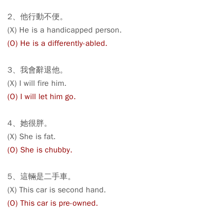
2、他行動不便。
(X) He is a handicapped person.
(O) He is a differently-abled.
3、我會辭退他。
(X) I will fire him.
(O) I will let him go.
4、她很胖。
(X) She is fat.
(O) She is chubby.
5、這輛是二手車。
(X) This car is second hand.
(O) This car is pre-owned.