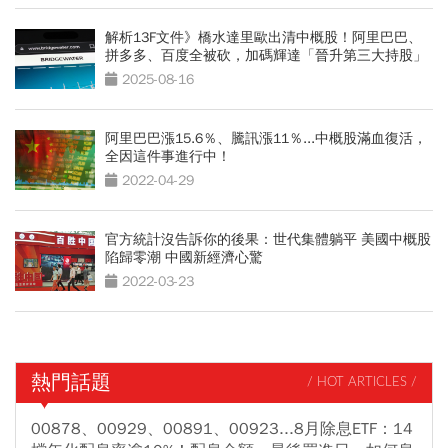
解析13F文件》橋水達里歐出清中概股！阿里巴巴、
拼多多、百度全被砍，加碼輝達「晉升第三大持股」
2025-08-16
阿里巴巴漲15.6％、騰訊漲11％...中概股滿血復活，
全因這件事進行中！
2022-04-29
官方統計沒告訴你的後果：世代集體躺平 美國中概股
陷歸零潮 中國新經濟心驚
2022-03-23
熱門話題
/ HOT ARTICLES /
00878、00929、00891、00923...8月除息ETF：14