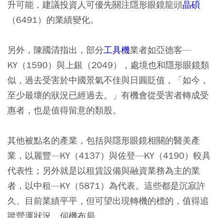
升可能，建議投資人可優先關注隱形眼鏡龍頭
晶碩
（6491）的業績變化。
另外，陳國清指出，部分
工具機
業者如亞德客—
KY（1590）與上銀（2049），處境也和隱形眼鏡類
似，過去受害於中國景氣不佳與日圓貶值，「如今，
至少最壞的狀況已經過去。」有機會從受害者轉成受
惠者，也是值得留意的類股。
其他被點名的產業，包括與隱形眼鏡相關的醫美產
業，以麗豐—KY（4137）與佐登—KY（4190）較具
代表性；另外就是以租賃設備與融資業務為主的業
者，以中租—KY（5871）為代表。這些都是沉寂許
久、目前業績平平，但可望出現轉機的標的，值得追
蹤營運狀況、伺機布局。