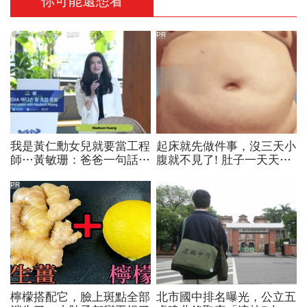
你可能還想看
PR
我是黃仁勳女兒就要當工程
起床就先做件事，沒三天小
師…黃敏珊：爸爸一句話，
腹就不見了! 肚子一天天變
讓我從電機系改廚藝學校
小！
「追尋所愛比跟潮流更重
PR
要」
檸檬搭配它，臉上斑點全部
北市國中排名曝光，公立五