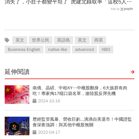
消失了，小肚子都變平坦了
虎建北錄取率「這校5人就
1人考上」！前輩親揭亮麗
Ads by
成績單背後的代價有多大
英文
世界公民
英語島
英文
商英
Business English
native-like
advanced
HBO
延伸閱讀
南僑、晶碩、中租KY…中概股翻身，6大族群有肉
吃！專家掏17檔口袋名單，搶陸股反彈先機
2024-10-16
歷經監管風暴、營收巨虧...滴滴自美退市！中國證監
會深夜強調：與其他中概股無關
2022-04-17