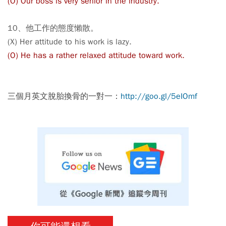
(O) Our boss is very senior in the industry.
10、他工作的態度懶散。
(X) Her attitude to his work is lazy.
(O) He has a rather relaxed attitude toward work.
三個月英文脫胎換骨的一對一：
http://goo.gl/5eIOmf