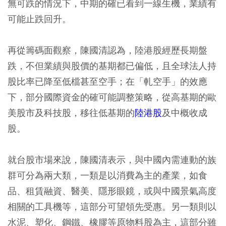
無可跌的情況下，中期的確已看到一線生機，業績有
可能止跌回升。
再從籌碼面觀察，陳國清認為，陸港股經歷長期盤
跌，不但業績與股價的基期都已偏低，且全球法人持
股比率已降至低檔甚至空手；在「軋空手」的效應
下，部分國際資金的確可能調整策略，從高基期的歐
美股市及科技股，移往低基期的
陸港股
及中概收成
股。
就台股市場來說，陳國清表示，與中國內需連動的族
群可分為兩大類，一類是以消費為主的產業，如食
品、租賃融資、醫美、隱形眼鏡，或與中國景氣高度
相關的工具機等，這部分可望領先受惠。另一類則以
水泥、塑化、鋼鐵、橡膠等原物料股為主，這部分雖