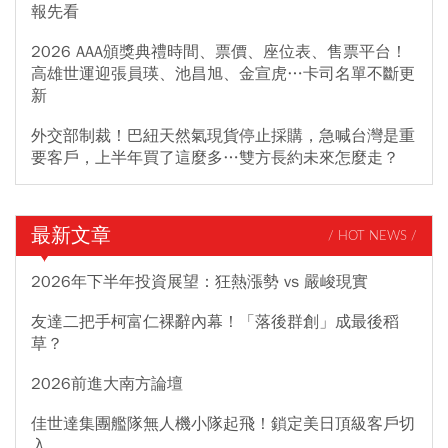
報先看
2026 AAA頒獎典禮時間、票價、座位表、售票平台！
高雄世運迎張員瑛、池昌旭、金宣虎…卡司名單不斷更
新
外交部制裁！巴紐天然氣現貨停止採購，急喊台灣是重
要客戶，上半年買了這麼多…雙方長約未來怎麼走？
最新文章
/ HOT NEWS /
2026年下半年投資展望：狂熱漲勢 vs 嚴峻現實
友達二把手柯富仁裸辭內幕！「落後群創」成最後稻
草？
2026前進大南方論壇
佳世達集團艦隊無人機小隊起飛！鎖定美日頂級客戶切
入