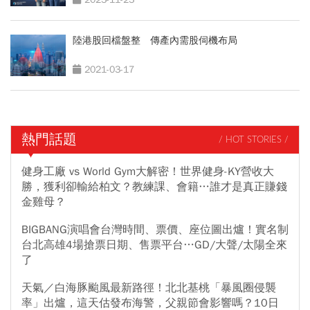
陸港股回檔盤整 傳產內需股伺機布局
2021-03-17
熱門話題
/ HOT STORIES /
健身工廠 vs World Gym大解密！世界健身-KY營收大
勝，獲利卻輸給柏文？教練課、會籍…誰才是真正賺錢
金雞母？
BIGBANG演唱會台灣時間、票價、座位圖出爐！實名制
台北高雄4場搶票日期、售票平台…GD/大聲/太陽全來
了
天氣／白海豚颱風最新路徑！北北基桃「暴風圈侵襲
率」出爐，這天估發布海警，父親節會影響嗎？10日