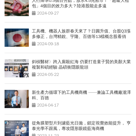
人行降準0.5個百分點，放水4.5兆救市！「超級大禮
包」4個目的效力多大？陸港股能走多遠
2024-09-27
工具機、機器人族群春天來了？日圓升值、台股Q3漲
多修正，台灣精銳、宇隆、百德等13檔概念股看俏
2024-09-18
斜槓醫材〉跨入廝殺紅海 仍要打造童子賢的美顏大業
複製和碩經驗 晶碩衝隱眼龍頭
2024-05-22
新生產力循環下的工具機商機 ——兼論工具機廠瀧澤
科、百德
2024-04-17
從角膜塑型片到濾藍光日拋，鎖定視覺效能提升， 亨
泰光學不跟風，專攻隱形眼鏡藍海商機
2023-11-23