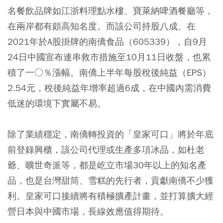
名餐飲品牌如江浙料理點水樓、寶萊納啤酒餐廳等，
在兩岸都有頗高知名度。而該公司持股八成、在
2021年於A股掛牌的南僑食品（605339），自9月
24日中國宣布連串救市措施至10月11日收盤，也累
積了一○％漲幅。南僑上半年每股稅後純益（EPS）
2.54元，稅後純益年增率超過6成，在中國內需消費
低迷的環境下實屬不易。
除了業績穩定，南僑轉投資的「皇家可口」將於年底
前登錄興櫃，該公司代理或生產多項冰品，如杜老
爺、曠世奇派等，都是屹立市場30年以上的知名產
品，也是台灣甜筒、雪糕的先行者，貢獻南僑不少獲
利。皇家可口接續將有積極擴產計畫，並打算擴大經
營日本與中國市場，長線效應值得期待。