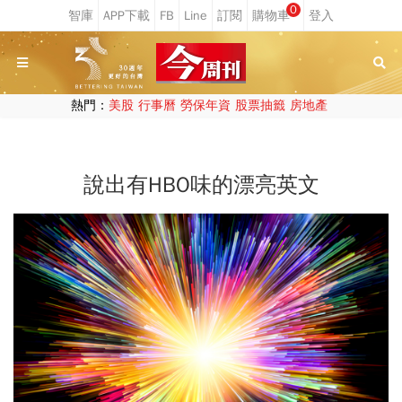
0
熱門：
美股
行事曆
勞保年資
股票抽籤
房地產
說出有HBO味的漂亮英文