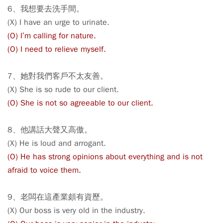
6、我想要去洗手間。
(X) I have an urge to urinate.
(O) I’m calling for nature.
(O) I need to relieve myself.
7、她對我們客戶不太友善。
(X) She is so rude to our client.
(O) She is not so agreeable to our client.
8、他講話大聲又高傲。
(X) He is loud and arrogant.
(O) He has strong opinions about everything and is not
afraid to voice them.
9、老闆在這產業頗有資歷。
(X) Our boss is very old in the industry.