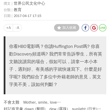
世界公民文化中心
教育
2017-04-17 17:15
+A
-A
加入收藏
你看HBO電影嗎？你讀Huffington Post嗎? 你喜
歡Discovery頻道嗎? 我們常常告訴學生，所有英
文聽說讀寫的場合，假如可以，請拿一本小本
子，遇到好、有美感的字就快速寫下。什麼是好
字呢? 我們綜合了多位中外籍老師的意見，英文
字美不美，該如何判斷？
不會太難 Mother, smile, love…
好記有意象 dawn (黎明)、dew (露珠)、sunlight (日光)…