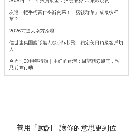
2026年下半年投資展望：狂熱漲勢 vs 嚴峻現實
友達二把手柯富仁裸辭內幕！「落後群創」成最後稻
草？
2026前進大南方論壇
佳世達集團艦隊無人機小隊起飛！鎖定美日頂級客戶切
入
今周刊30週年特輯｜更好的台灣：回望精彩風雲，預
見前瞻行動
善用「動詞」讓你的意思更到位