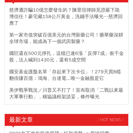
慈濟遭詐騙10億怎麼發生的？陳昱瑄律師見證嚴下跪
博信任！豪宅藏158公斤黃金，洗錢手法曝光…慈濟回
應了
第一家市值突破百億美元的台灣新藥公司！藥華藥深耕
全球市場，能成為下一個武田製藥？
國巨還在500元掙扎，這檔已連6漲「反彈7成」衝千金
股，法人喊到1430元，還有5成空間
國安基金護盤名單「存起來下次卡位」！279天買8檔
翻倍賺百億：鴻海、台達電...唯一金融股是它
美伊戰爭戰況／川普又不打了！宣布取消「二戰以來最
大軍事行動」，稱協議框架談妥，條件曝光
最新文章
/ HOT NEWS /