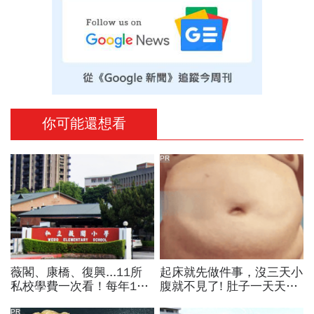
你可能還想看
PR
薇閣、康橋、復興...11所
起床就先做件事，沒三天小
私校學費一次看！每年100
腹就不見了! 肚子一天天變
萬值得嗎？專家教你如何籌
小！
PR