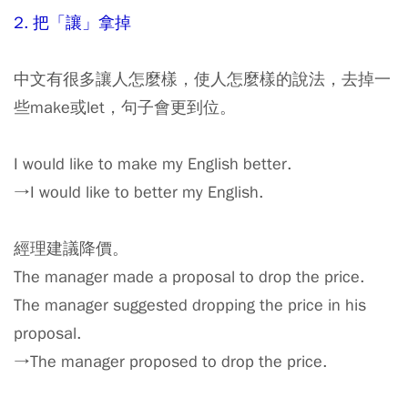
2. 把「讓」拿掉
中文有很多讓人怎麼樣，使人怎麼樣的說法，去掉一
些make或let，句子會更到位。
I would like to make my English better.
→I would like to better my English.
經理建議降價。
The manager made a proposal to drop the price.
The manager suggested dropping the price in his
proposal.
→The manager proposed to drop the price.