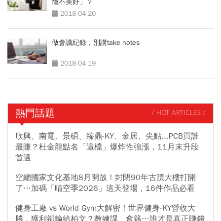
憶不美好」？
2018-04-20
做會議紀錄，別講take notes
2018-04-19
熱門話題
/ HOT ARTICLES /
欣興、南電、景碩、臻鼎-KY、金居、尖點...PCB買誰
最賺？杜金龍點名「這檔」爆炸性強漲，11月末升段
首選
空總國家文化基地8月開放！封閉90年古蹟大樓打開
了…加碼「晴空季2026」這天登場，16件作品必看
健身工廠 vs World Gym大解密！世界健身-KY營收大
勝，獲利卻輸給柏文？教練課、會籍…誰才是真正賺錢