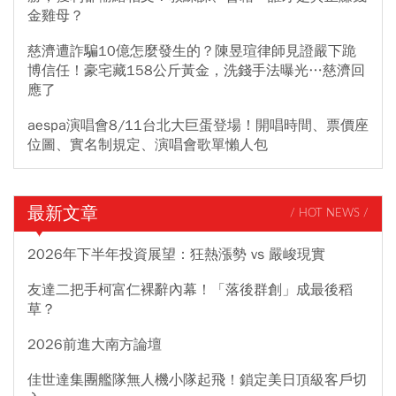
金雞母？
慈濟遭詐騙10億怎麼發生的？陳昱瑄律師見證嚴下跪
博信任！豪宅藏158公斤黃金，洗錢手法曝光…慈濟回
應了
aespa演唱會8/11台北大巨蛋登場！開唱時間、票價座
位圖、實名制規定、演唱會歌單懶人包
最新文章
/ HOT NEWS /
2026年下半年投資展望：狂熱漲勢 vs 嚴峻現實
友達二把手柯富仁裸辭內幕！「落後群創」成最後稻
草？
2026前進大南方論壇
佳世達集團艦隊無人機小隊起飛！鎖定美日頂級客戶切