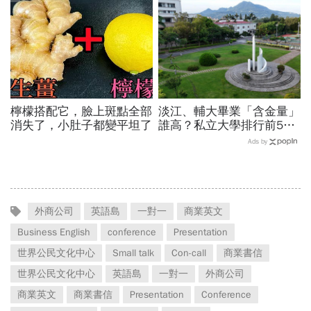
出孩子教育費、還能兼存退
休金
檸檬搭配它，臉上斑點全部
淡江、輔大畢業「含金量」
消失了，小肚子都變平坦了
誰高？私立大學排行前5名
它是新秀！這間科大9萬校
Ads by
友撐腰：千家企業等搶人
外商公司
英語島
一對一
商業英文
Business English
conference
Presentation
世界公民文化中心
Small talk
Con-call
商業書信
世界公民文化中心
英語島
一對一
外商公司
商業英文
商業書信
Presentation
Conference