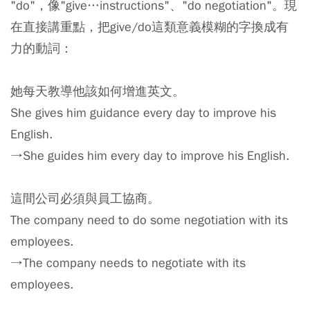
"do"，像"give…instructions"、"do negotiation"。現
在直接講重點，把give/do這類意義模糊的字換成有
力的動詞：
她每天教導他該如何增進英文。
She gives him guidance every day to improve his
English.
→She guides him every day to improve his English.
這間公司必須與員工協商。
The company need to do some negotiation with its
employees.
→The company needs to negotiate with its
employees.