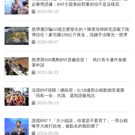
必勝秀證據：BNT大股東給郭董的信不是這樣寫
2023-05-10
慈濟遭詐騙10億怎麼發生的？陳昱瑄律師見證嚴下跪
博信任！豪宅藏158公斤黃金，洗錢手法曝光…慈濟
回應了
2026-08-07
慈濟買500萬劑BNT原廠疫苗！ 執行長今遞件食藥
署申請
2021-06-23
沒擋BNT採購！總統府：6/18邀郭台銘劉德音凝聚
「同島一命」共識、還與證嚴視訊
2022-09-13
誰擋BNT？「大小姐說，你還是不要買了」…郭台銘
曝李大維打給他，被點名的都回應了
2023-05-09