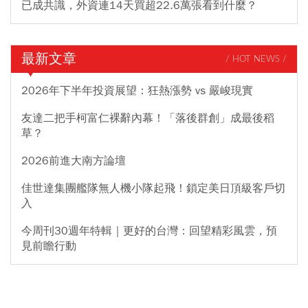
已成共識，外資連14天買超22.6萬張看到什麼？
最新文章
/ HOT NEWS /
2026年下半年投資展望：狂熱漲勢 vs 嚴峻現實
友達二把手柯富仁裸辭內幕！「落後群創」成最後稻
草？
2026前進大南方論壇
佳世達集團艦隊無人機小隊起飛！鎖定美日頂級客戶切
入
今周刊30週年特輯｜更好的台灣：回望精彩風雲，預
見前瞻行動