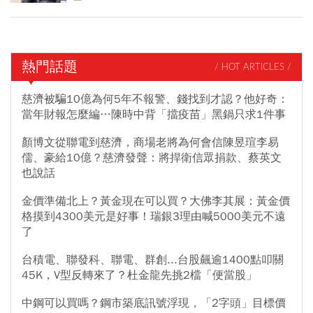
熱門話題
/ HOT ARTICLES /
慈濟被騙10億為何5年不報警、錢找到才認？他好奇：
當年財報怎麼編…陳時中背「擋疫苗」黑鍋只求1件事
顏博文從聯電到慈濟，商場老將為何會信陳昱瑄李易
儒、豪給10億？慈濟發聲：將捍衛信眾捐款、蔡英文
也說話
金價準備北上？黃金現在可以買？大佛李其展：黃金價
格摸到4300美元是好事！瑞銀3理由喊5000美元不遠
了
台積電、聯發科、聯電、群創...台股飆逾1400點叩關
45K，V型反轉來了？杜金龍先挑2檔「便當股」
中鋼可以買嗎？鋼市築底訊號浮現，「2字頭」目標價