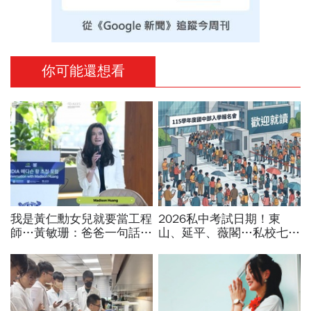
你可能還想看
我是黃仁勳女兒就要當工程
2026私中考試日期！東
師…黃敏珊：爸爸一句話，
山、延平、薇閣…私校七雄
讓我從電機系改廚藝學校
報名時間、科目、學費、說
「追尋所愛比跟潮流更重
明會，私立國中公立國中怎
要」
麼選