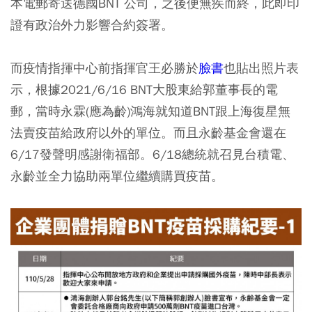
本電郵寄送德國BNT 公司，之後便無疾而終，此即印
證有政治外力影響合約簽署。
而疫情指揮中心前指揮官王必勝於
臉書
也貼出照片表
示，根據2021/6/16 BNT大股東給郭董事長的電
郵，當時永霖(應為齡)鴻海就知道BNT跟上海復星無
法賣疫苗給政府以外的單位。而且永齡基金會還在
6/17發聲明感謝衛福部。6/18總統就召見台積電、
永齡並全力協助兩單位繼續購買疫苗。