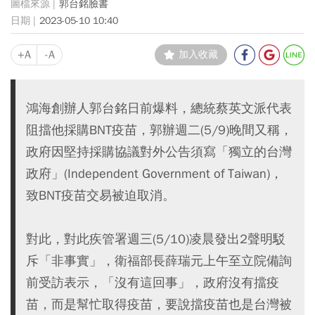
郭台銘臉書
2023-05-10 10:40
+A
-A
加入收藏
鴻海創辦人郭台銘日前爆料，總統蔡英文派代表
阻擋他採購BNT疫苗，郭辦週二(5/9)晚間又稱，
政府因堅持採購協議對外公告須寫「獨立的台灣
政府」(Independent Government of Taiwan)，
致BNT疫苗交易被迫取消。
對此，對此疾管署週三(5/10)凌晨發出2聲明駁
斥「非事實」，衛福部長薛瑞元上午至立院備詢
前受訪表示，「沒有這回事」，政府沒有擋疫
苗，而是幫忙取得疫苗，要說擋疫苗也是台灣被