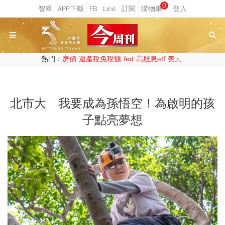
0
熱門：
房價
遺產稅免稅額
fed
高股息etf
美元
北市大 我要成為孫悟空！為啟明的孩
子點亮夢想