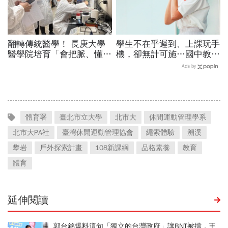
翻轉傳統醫學！ 長庚大學
學生不在乎遲到、上課玩手
醫學院培育「會把脈、懂
機，卻無計可施…國中教師
AI」的中西醫雙修醫師
裸辭告白：早自習就感到疲
Ads by
倦「樣樣靠班經、早晚發神
經」
體育署
臺北市立大學
北市大
休閒運動管理學系
北市大PA社
臺灣休閒運動管理協會
繩索體驗
溯溪
攀岩
戶外探索計畫
108新課綱
品格素養
教育
體育
延伸閱讀
郭台銘爆料這句「獨立的台灣政府」讓BNT被擋，王