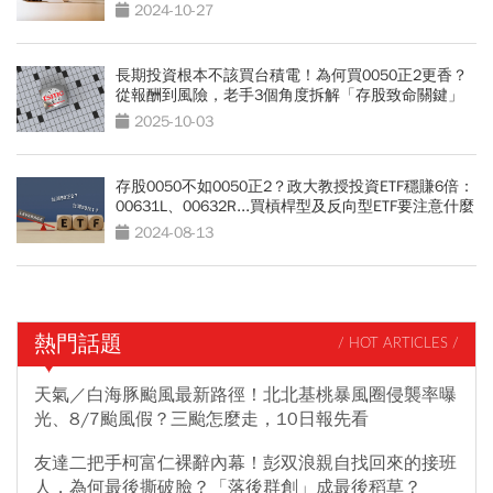
心法
2024-10-27
長期投資根本不該買台積電！為何買0050正2更香？
從報酬到風險，老手3個角度拆解「存股致命關鍵」
2025-10-03
存股0050不如0050正2？政大教授投資ETF穩賺6倍：
00631L、00632R...買槓桿型及反向型ETF要注意什麼
2024-08-13
熱門話題
/ HOT ARTICLES /
天氣／白海豚颱風最新路徑！北北基桃暴風圈侵襲率曝
光、8/7颱風假？三颱怎麼走，10日報先看
友達二把手柯富仁裸辭內幕！彭双浪親自找回來的接班
人，為何最後撕破臉？「落後群創」成最後稻草？