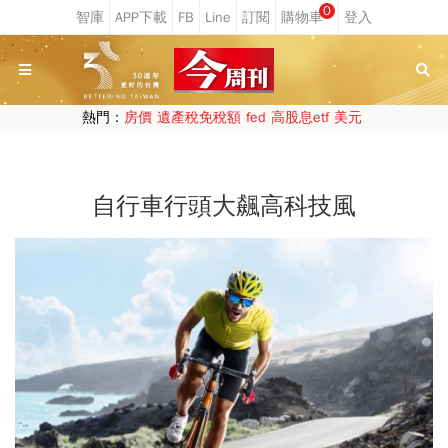
0
熱門：
房價
遺產稅免稅額
fed
高股息etf
美元
自行車行頭大飆高科技風