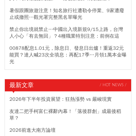
暑假跟團旅遊注意！知名旅行社遭勒令停業、9家遭廢
止或撤照…觀光署完整黑名單曝光
禁止你出境就禁止…中國出入境新規9/15上路，台灣
人小心「有去無回」？4種職業特別注意：前例在這
00878配息1.01元，除息日、發息日出爐！重返32元
能買？達人喊23次全填息：再配17季…月領1萬本金曝
光
最新文章
/ HOT NEWS /
2026年下半年投資展望：狂熱漲勢 vs 嚴峻現實
友達二把手柯富仁裸辭內幕！「落後群創」成最後稻
草？
2026前進大南方論壇