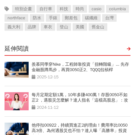
特別企畫
自行車
科技
時尚
casio
columbia
northface
防水
手錶
郵差包
碳纖維
台灣
義大利
品牌
車衣
登山
美國
舊金山
延伸閱讀
羨慕同學穿Nike，工程師靠投資「扭轉階級」... 先存
金融股蹲馬步，再買0050正2、TQQQ拉槓桿
2025-12-15
每月定期定額1萬，10年多賺400萬！存股0050不如
正2 ，遇股災怎麼解？達人指名「這檔高股息」：攻
守最強搭配
2024-11-12
他停扣00922，持續買進正2的理由！費用率比0050
高3倍、為何遇股災也不怕？達人曝「高勝率」投資