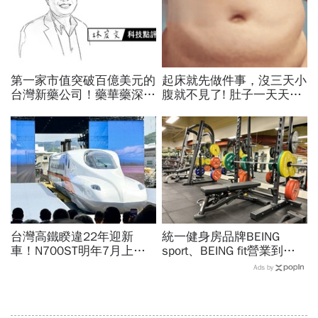
第一家市值突破百億美元的
起床就先做件事，沒三天小
台灣新藥公司！藥華藥深耕
腹就不見了! 肚子一天天變
全球市場，能成為下一個武
小！
田製藥？
台灣高鐵睽違22年迎新
統一健身房品牌BEING
車！N700ST明年7月上
sport、BEING fit營業到這
線，尖峰運能大增25％...
天！統一佳佳如何退費、轉
Ads by
史哲：台灣動脈再升級
換到健身工廠？20年老字
號為何退出