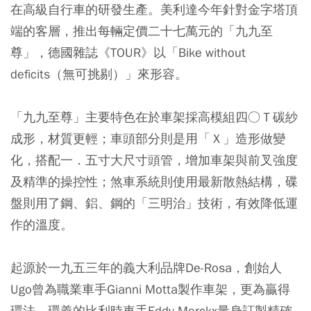
在高級自行車的研發生產。美利達今年針對金字塔頂
端的客層，推出每輛定價二十七萬元的「九九至
尊」，德國雜誌《TOUR》以「Bike without
deficits（無可挑剔）」來形容。
「九九至尊」主要特色在於車架採高模組四○Ｔ碳紗
成形，材質更輕；車頭部分則是用「Ｘ」造形做變
化，搭配一．五寸大尺寸頭管，增加車架與前叉強度
及精準的操控性；煞車系統則使用最新散熱結構，碟
盤則用了鋼、鋁、鋼的「三明治」技術，有效降低運
作的溫度。
起源於一九五三年的義大利品牌De-Rosa，創始人
Ugo曾為職業車手Gianni Motta製作車架，更為贏得
環法、環義的比利時車手Eddy Merckx量身訂製精確