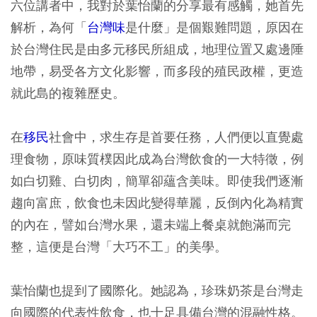
六位講者中，我對於葉怡蘭的分享最有感觸，她首先
解析，為何「
台灣味
是什麼」是個艱難問題，原因在
於台灣住民是由多元移民所組成，地理位置又處邊陲
地帶，易受各方文化影響，而多段的殖民政權，更造
就此島的複雜歷史。
在
移民
社會中，求生存是首要任務，人們便以直覺處
理食物，原味質樸因此成為台灣飲食的一大特徵，例
如白切雞、白切肉，簡單卻蘊含美味。即使我們逐漸
趨向富庶，飲食也未因此變得華麗，反倒內化為精實
的內在，譬如台灣水果，還未端上餐桌就飽滿而完
整，這便是台灣「大巧不工」的美學。
葉怡蘭也提到了國際化。她認為，珍珠奶茶是台灣走
向國際的代表性飲食，也十足具備台灣的混融性格。