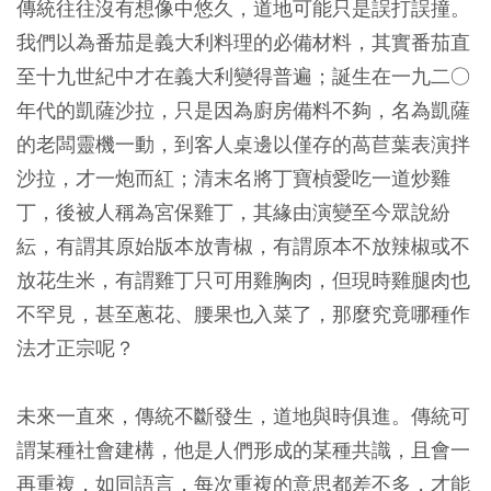
傳統往往沒有想像中悠久，道地可能只是誤打誤撞。
我們以為番茄是義大利料理的必備材料，其實番茄直
至十九世紀中才在義大利變得普遍；誕生在一九二○
年代的凱薩沙拉，只是因為廚房備料不夠，名為凱薩
的老闆靈機一動，到客人桌邊以僅存的萵苣葉表演拌
沙拉，才一炮而紅；清末名將丁寶楨愛吃一道炒雞
丁，後被人稱為宮保雞丁，其緣由演變至今眾說紛
紜，有謂其原始版本放青椒，有謂原本不放辣椒或不
放花生米，有謂雞丁只可用雞胸肉，但現時雞腿肉也
不罕見，甚至蔥花、腰果也入菜了，那麼究竟哪種作
法才正宗呢？
未來一直來，傳統不斷發生，道地與時俱進。傳統可
謂某種社會建構，他是人們形成的某種共識，且會一
再重複，如同語言，每次重複的意思都差不多，才能