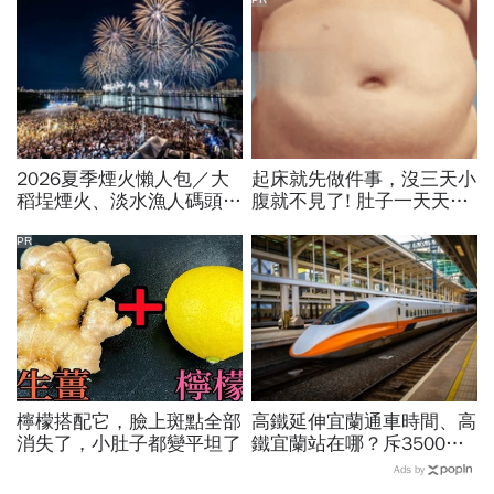
2026夏季煙火懶人包／大
起床就先做件事，沒三天小
稻埕煙火、淡水漁人碼頭、
腹就不見了! 肚子一天天變
東石海上煙火…全台花火施
小！
放時間、表演卡司、最佳觀
PR
賞點必看
檸檬搭配它，臉上斑點全部
高鐵延伸宜蘭通車時間、高
消失了，小肚子都變平坦了
鐵宜蘭站在哪？斥3500億
「南港出發20分鐘到」！
Ads by
卓揆：將擁4個90分鐘環島