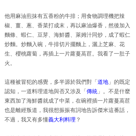
他用麻油煎抹有五香粉的牛排；用食物調理機把辣
椒、薑、蔥、香菜打成末，再以麻油爆香，然後加入
麵條、蝦仁、豆芽、海鮮醬、萊姆汁同炒，成了蝦仁
炒麵。炒麵入碗，牛排切片擺麵上，灑上芝麻、花
生、櫻桃蘿蔔，再插上一片蘿蔓萵苣。我看了一肚子
火。
這種被冒犯的感覺，多半源於我們對「
道地
」的既定
認知，一道料理道地與否又涉及「
傳統
」。不是什麼
東西加了海鮮醬就成了中菜，在碗裡插一片蘿蔓萵苣
也是離經叛道，我很想振振有詞地告訴傑米這番話，
不過，我又有多懂
義大利料理
？