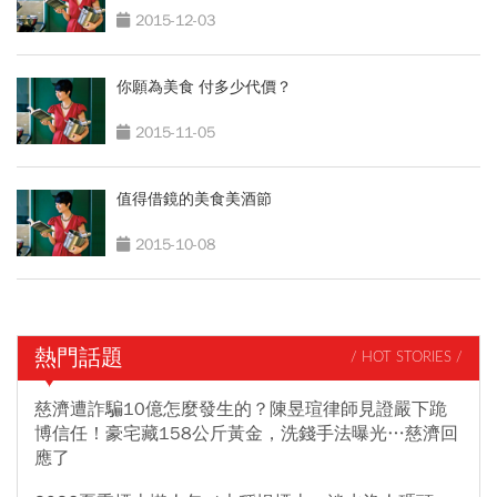
2015-12-03
你願為美食 付多少代價？
2015-11-05
值得借鏡的美食美酒節
2015-10-08
熱門話題
/ HOT STORIES /
慈濟遭詐騙10億怎麼發生的？陳昱瑄律師見證嚴下跪
博信任！豪宅藏158公斤黃金，洗錢手法曝光…慈濟回
應了