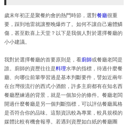
歲末年初正是聚餐約會的熱門時節，選對
餐廳
很重
要，踩到地雷就讓整晚爆炸了。如何不讓自己遍體鱗
傷，甚至歡喜上天堂？以下是我個人對於選擇餐廳的
小小建議。
我對於選擇餐廳的首要原則是，看
廚師
或餐廳老闆是
誰。廚師的資歷往往是
料理
水準的指標，待過什麼餐
廳、向哪位前輩學習過是基本判斷要件，譬如近兩年
在台灣很流行的西式小酒館，許多主廚都有在知名西
餐廳歷練過的背景，就是一個加分的條件。餐廳老闆
開過什麼餐廳是另一個判斷指標，可以評估餐廳風格
是否符合你的品味。這類資訊較為專業，較具規模的
媒體比較有機會報導。若遇到資歷如白紙的餐廳團