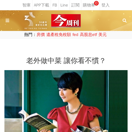
0
熱門：
房價
遺產稅免稅額
fed
高股息etf
美元
老外做中菜 讓你看不慣？