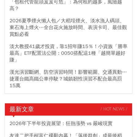
「包租代管龍頭岌岌可危」：為何租約越多，風險越
高？
2026夏季煙火懶人包／大稻埕煙火、淡水漁人碼頭、
東石海上煙火…全台花火施放時間、表演卡司、最佳觀
賞點必看
淡大教授41歲才投資，靠1招年賺15％！小資族「勝率
最高」ETF配置法公開：0050搭配這1種「越簡單越好
賺」
漢光演習斷網、防空演習時間！影響範圍、交通異動…
捷運台鐵高鐵公車停駛？城鎮韌性演習不配合最高罰
15萬
最新文章
/ HOT NEWS /
2026年下半年投資展望：狂熱漲勢 vs 嚴峻現實
友達二把手柯富仁裸辭內幕！「落後群創」成最後稻