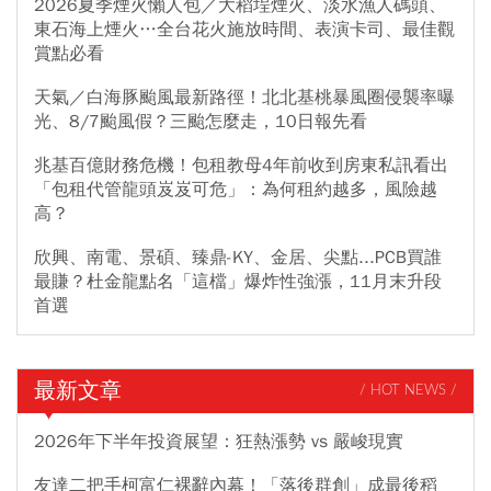
2026夏季煙火懶人包／大稻埕煙火、淡水漁人碼頭、
東石海上煙火…全台花火施放時間、表演卡司、最佳觀
賞點必看
天氣／白海豚颱風最新路徑！北北基桃暴風圈侵襲率曝
光、8/7颱風假？三颱怎麼走，10日報先看
兆基百億財務危機！包租教母4年前收到房東私訊看出
「包租代管龍頭岌岌可危」：為何租約越多，風險越
高？
欣興、南電、景碩、臻鼎-KY、金居、尖點...PCB買誰
最賺？杜金龍點名「這檔」爆炸性強漲，11月末升段
首選
最新文章
/ HOT NEWS /
2026年下半年投資展望：狂熱漲勢 vs 嚴峻現實
友達二把手柯富仁裸辭內幕！「落後群創」成最後稻