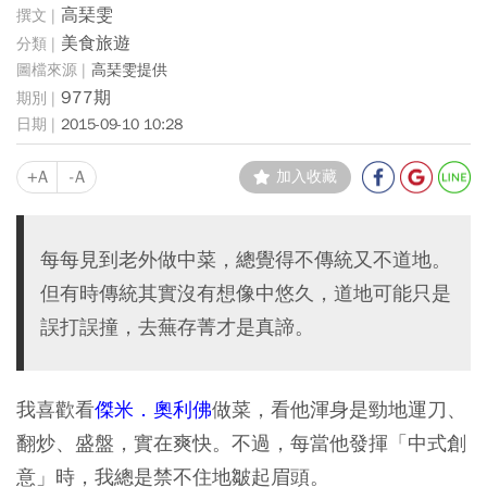
高琹雯
美食旅遊
高琹雯提供
977期
2015-09-10 10:28
+A
-A
加入收藏
每每見到老外做中菜，總覺得不傳統又不道地。
但有時傳統其實沒有想像中悠久，道地可能只是
誤打誤撞，去蕪存菁才是真諦。
我喜歡看
傑米．奧利佛
做菜，看他渾身是勁地運刀、
翻炒、盛盤，實在爽快。不過，每當他發揮「中式創
意」時，我總是禁不住地皺起眉頭。