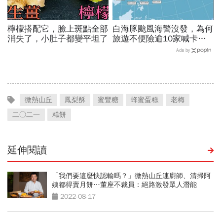
檸檬搭配它，臉上斑點全部
白海豚颱風海警沒發，為何
消失了，小肚子都變平坦了
旅遊不便險逾10家喊卡不
給投保？國泰、富邦、新安
Ads by
東京…暫停受理產險一次看
微熱山丘
鳳梨酥
蜜豐糖
蜂蜜蛋糕
老梅
二○二一
糕餅
延伸閱讀
「我們要這麼快認輸嗎？」微熱山丘連廚師、清掃阿
姨都得賣月餅…董座不裁員：絕路激發眾人潛能
2022-08-17