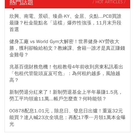
熱門話題
/ HOT ARTICLES /
欣興、南電、景碩、臻鼎-KY、金居、尖點...PCB買誰
最賺？杜金龍點名「這檔」爆炸性強漲，11月末升段
首選
健身工廠 vs World Gym大解密！世界健身-KY營收大
勝，獲利卻輸給柏文？教練課、會籍…誰才是真正賺錢
金雞母？
兆基百億財務危機！包租教母4年前收到房東私訊看出
「包租代管龍頭岌岌可危」：為何租約越多，風險越
高？
新制勞退分紅來了！新制勞退基金上半年暴賺1.5兆，
勞工平均領逾11萬...帳戶怎麼查？何時能領？
00878配息1.01元，除息日、發息日出爐！重返32元
能買？達人喊23次全填息：再配17季…月領1萬本金曝
光