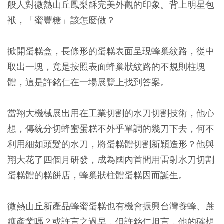
般人對微熱山丘鳳梨酥完美外觀的印象。背上明星包
袱，「蜜豐糖」該怎麼做？
掀開蛋糕盒，長條形的蛋糕表面呈現蜂巢紋路，從中
取出一塊，竟是按照表面蜂巢狀紋路的不規則柱塊
體，這是許銘仁在一場展覽上找到答案。
當翔大機械展出用在工業切割的水刀切割技術，他心
想，傳統分切蜂蜜蛋糕不外乎單調的幾刀下去，何不
利用細如頭髮的水刀，將蛋糕體切割新穎造形？他與
翔大花了四個月研發，成為國內首間用雷射水刀切割
蛋糕體的糕餅店，蜂巢狀柱體蛋糕因而誕生。
微熱山丘新產品蜂蜜蛋糕也有機會振興台灣養蜂、蔗
糖產業嗎？或許言之過早，但許銘仁坦言，他的確想