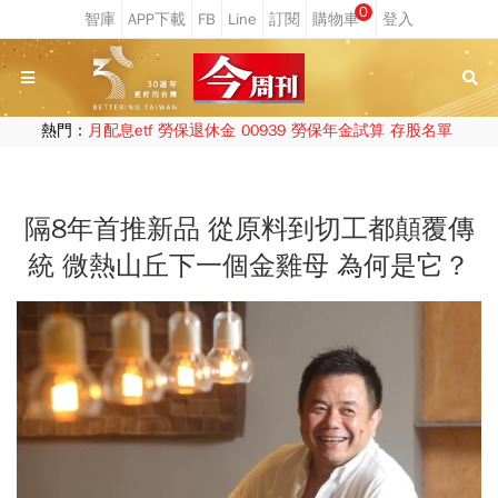
0
熱門：
月配息etf
勞保退休金
00939
勞保年金試算
存股名單
隔8年首推新品 從原料到切工都顛覆傳
統 微熱山丘下一個金雞母 為何是它？