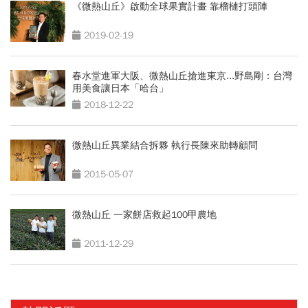
《微熱山丘》啟動全球果實計畫 靠榴槤打頭陣
2019-02-19
春水堂進軍大阪、微熱山丘搶進東京...野島剛：台灣
用美食讓日本「哈台」
2018-12-22
微熱山丘異業結合拆夥 執行長陳來助轉顧問
2015-05-07
微熱山丘 一家餅店救起100甲農地
2011-12-29