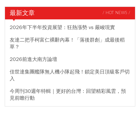
最新文章
/ HOT NEWS /
2026年下半年投資展望：狂熱漲勢 vs 嚴峻現實
友達二把手柯富仁裸辭內幕！「落後群創」成最後稻
草？
2026前進大南方論壇
佳世達集團艦隊無人機小隊起飛！鎖定美日頂級客戶切
入
今周刊30週年特輯｜更好的台灣：回望精彩風雲，預
見前瞻行動