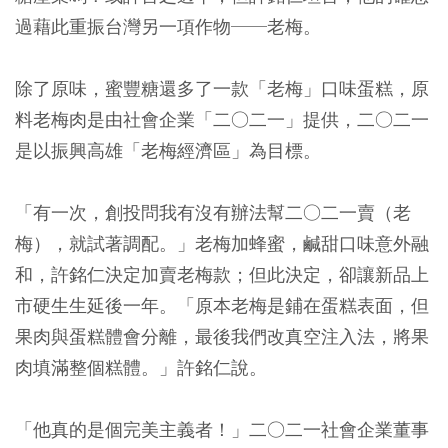
過藉此重振台灣另一項作物──老梅。
除了原味，蜜豐糖還多了一款「老梅」口味蛋糕，原
料老梅肉是由社會企業「二○二一」提供，二○二一
是以振興高雄「老梅經濟區」為目標。
「有一次，創投問我有沒有辦法幫二○二一賣（老
梅），就試著調配。」老梅加蜂蜜，鹹甜口味意外融
和，許銘仁決定加賣老梅款；但此決定，卻讓新品上
市硬生生延後一年。「原本老梅是鋪在蛋糕表面，但
果肉與蛋糕體會分離，最後我們改真空注入法，將果
肉填滿整個糕體。」許銘仁說。
「他真的是個完美主義者！」二○二一社會企業董事