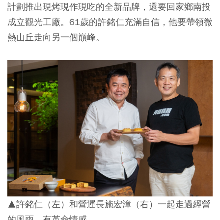
計劃推出現烤現作現吃的全新品牌，還要回家鄉南投
成立觀光工廠。61歲的許銘仁充滿自信，他要帶領微
熱山丘走向另一個巔峰。
▲許銘仁（左）和營運長施宏漳（右）一起走過經營
的風雨，有革命情感。