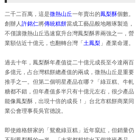
二千二百萬，這是
微熱山丘
一年賣出的
鳳梨酥
個數。
創辦人
許銘仁
將
傳統糕餅
當成工藝品般地雕琢製造，
不僅讓微熱山丘迅速竄升台灣鳳梨酥界兩強之一，營
業額估近十億元，也翻轉台灣「
土鳳梨
」產業命運。
過去十年，鳳梨酥年產值從二十億元成長至今達兩百
多億元，占台灣糕餅總產值的兩成，微熱山丘是重要
推手之一。但第二個明星產品在哪？「綠豆糕、牛軋
糖都不錯，但年產值多半只有十億元左右，很少產品
能像鳳梨酥，出現十倍的成長！」台北市糕餅商業同
業公會理事長吳官德說。
即使維格餅家的「鴛鴦綠豆糕」近年竄紅，但銷量仍
不到鳳梨酥的一半，「大家都想找出下個接班產品