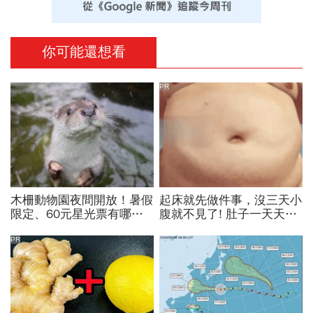
你可能還想看
PR
木柵動物園夜間開放！暑假
起床就先做件事，沒三天小
限定、60元星光票有哪些
腹就不見了! 肚子一天天變
動物可以看？要預約嗎？時
小！
間、門票、最佳遊園路線總
PR
整理