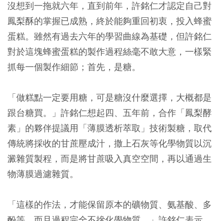
沒想到一拖就六年，直到前年，許銘仁才認定自己對
鳳梨酥的掌握已成熟，終於能夠重回初衷，投入蜂蜜
蛋糕。雖然有過去六年的學習曲線為基礎，但許銘仁
對於這塊蜂蜜蛋糕的製作過程絲毫不敢大意，一樣緊
抓每一個製作細節；首先，是糖。
「做糕點一定要用糖，可是糖沒什麼選擇，大概都是
跟台糖買。」許銘仁想起四、五年前，合作「鳳梨酵
素」的夥伴提議用「薄膜透析萃取」技術製糖，取代
傳統將採收的甘蔗壓成汁，撒上石灰等化學物質以沉
澱雜質製程，而是將甘蔗吸入真空空間，再以通過生
物薄膜過濾雜質。
「這樣的作法，才能保留原本的礦物質、氨基酸、多
酚等，而且過程完全不摻化學物質。」許銘仁表示，