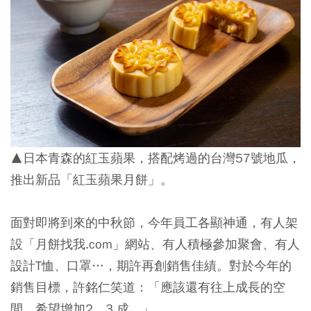
▲日本青森的紅玉蘋果，搭配烤過的台灣57號地瓜，
推出新品「紅玉蘋果月餅」。
面對即將到來的中秋節，今年員工各顯神通，有人架
設「月餅找我.com」網站、有人積極參加聚會、有人
設計T恤、口罩…，期許再創銷售佳績。對於今年的
銷售目標，許銘仁笑道：「應該還有往上成長的空
間，希望增加2、3 成。」