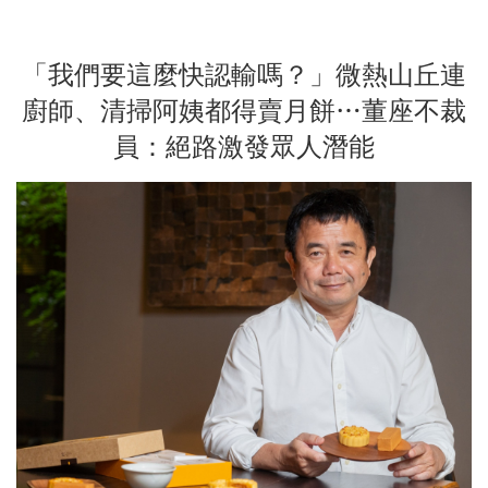
「我們要這麼快認輸嗎？」微熱山丘連
廚師、清掃阿姨都得賣月餅…董座不裁
員：絕路激發眾人潛能