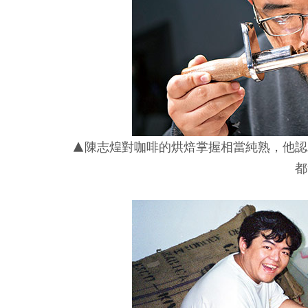
▲陳志煌對咖啡的烘焙掌握相當純熟，他認
都