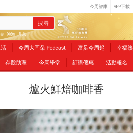
搜尋
金
鴻海
升息
生活
今周大耳朵 Podcast
富足今周起
幸福熟
存股助理
今周學堂
訂購優惠
活動報名
爐火鮮焙咖啡香