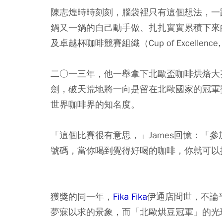
陳志煌時時刻刻，腦袋裡只有這個想法，一
鍋又一鍋的自己動手做、扎扎實實累積下來
及卓越杯咖啡競賽組織（Cup of Excellen
二○一三年，他一舉拿下北歐盃咖啡烘焙大賽E
劍，破天荒地將一向是留在北歐國家的冠軍獎
世界咖啡界的知名度。
「這個比賽很有意思，」James回憶：「
號碼，當你喝到覺得好喝的咖啡，你就可以
獲獎的同一年，
Fika Fika
伊通店問世，不論
夢寐以求的景象，而「北歐烘豆冠軍」的光環，