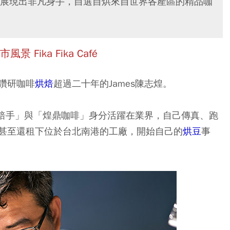
展現出非凡身手，自選自烘來自世界各產區的精品咖
ika Fika Caf
é
鑽研咖啡
烘焙
超過二十年的James陳志煌。
烘焙手」與「煌鼎咖啡」身分活躍在業界，自己傳真、跑
甚至還租下位於台北南港的工廠，開始自己的
烘豆
事