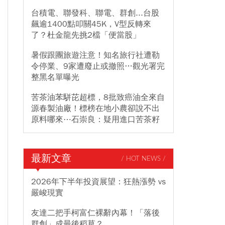
台積電、聯發科、聯電、群創...台股
飆逾1400點叩關45K，V型反轉來
了？杜金龍先挑2檔「便當股」
暑假跟團旅遊注意！知名旅行社遭勒
令停業、9家遭廢止或撤照…觀光署完
整黑名單曝光
苦茶油苯駢芘超標，8批致癌油全來自
源春製油廠！標榜在地小農卻說不出
原料哪來⋯石崇良：疑用進口苦茶籽
最新文章
/ HOT NEWS /
2026年下半年投資展望：狂熱漲勢 vs
嚴峻現實
友達二把手柯富仁裸辭內幕！「落後
群創」成最後稻草？