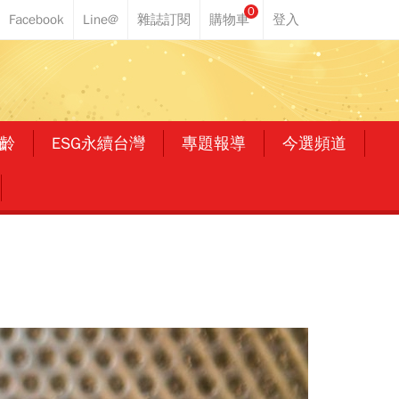
0
齡
ESG永續台灣
專題報導
今選頻道