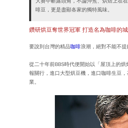
大賽中嶄露頭角，不論沖煮、烘焙上在在
啡豆，更是盡顯各家的獨特風味。
鑽研烘豆奪世界冠軍 打造名為咖啡的城市風景 F
要說到台灣的精品
咖啡
浪潮，絕對不能不提
從二十年前BBS時代便開始以「屋頂上的
報關行，進口大型烘豆機，進口咖啡生豆，
業。