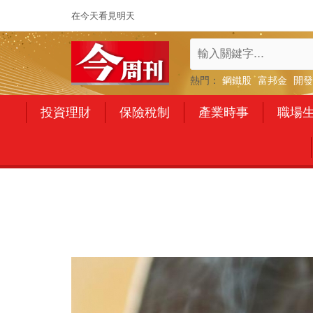
在今天看見明天
熱門：
鋼鐵股
富邦金
開發
投資理財
保險稅制
產業時事
職場