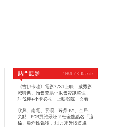
熱門話題
/ HOT ARTICLES /
《吉伊卡哇》電影7/31上映！威秀影
城特典、預售套票…販售資訊整理，
討伐棒+小卡必收、上映戲院一文看
欣興、南電、景碩、臻鼎-KY、金居、
尖點...PCB買誰最賺？杜金龍點名「這
檔」爆炸性強漲，11月末升段首選