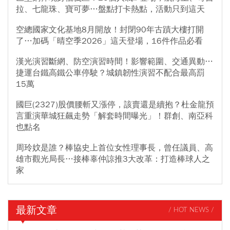
拉、七龍珠、寶可夢…盤點打卡熱點，活動只到這天
空總國家文化基地8月開放！封閉90年古蹟大樓打開
了…加碼「晴空季2026」這天登場，16件作品必看
漢光演習斷網、防空演習時間！影響範圍、交通異動…
捷運台鐵高鐵公車停駛？城鎮韌性演習不配合最高罰
15萬
國巨(2327)股價腰斬又漲停，該賣還是續抱？杜金龍預
言重演華城狂飆走勢「解套時間曝光」！群創、南亞科
也點名
周玲妏是誰？棒協史上首位女性理事長，曾任議員、高
雄市觀光局長…接棒辜仲諒推3大改革：打造棒球人之
家
最新文章
/ HOT NEWS /