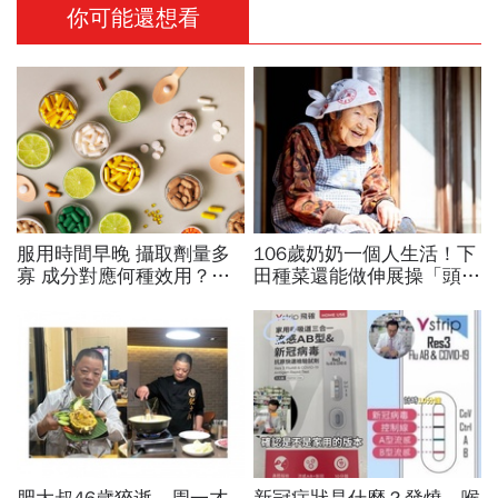
你可能還想看
服用時間早晚 攝取劑量多
106歲奶奶一個人生活！下
寡 成分對應何種效用？
田種菜還能做伸展操「頭貼
專家也看花眼 保健品怎麼
腿」...公開8個健康長壽秘
吃才對
訣：每天早餐都喝「這1碗
湯」