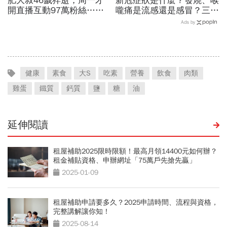
肥大叔46歲猝逝，周一才
新冠症狀是什麼？發燒、喉
開直播互動97萬粉絲…常
嚨痛是流感還是感冒？三合
連續工作17小時，死因和
一快篩一次驗3種，哪裡有
Ads by
爆瘦有關？體重異常減輕9
賣？3大APP秒查庫存
警訊
健康
素食
大S
吃素
營養
飲食
肉類
雞蛋
鐵質
鈣質
鹽
糖
油
延伸閱讀
租屋補助2025限時限額！最高月領14400元如何辦？
租金補貼資格、申辦網址「75萬戶先搶先贏」
2025-01-09
租屋補助申請要多久？2025申請時間、流程與資格，
完整講解讓你知！
2025-08-14