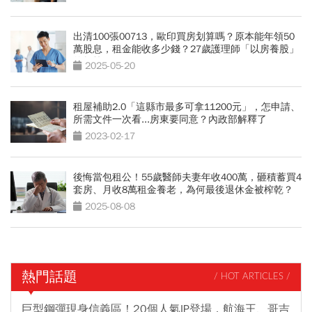
出清100張00713，歐印買房划算嗎？原本能年領50
萬股息，租金能收多少錢？27歲護理師「以房養股」
的盤算
2025-05-20
租屋補助2.0「這縣市最多可拿11200元」，怎申請、
所需文件一次看...房東要同意？內政部解釋了
2023-02-17
後悔當包租公！55歲醫師夫妻年收400萬，砸積蓄買4
套房、月收8萬租金養老，為何最後退休金被榨乾？
2025-08-08
熱門話題
/ HOT ARTICLES /
巨型鋼彈現身信義區！20個人氣IP登場，航海王、哥吉