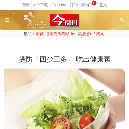
0
熱門：
房價
遺產稅免稅額
fed
高股息etf
美元
提防「四少三多」 吃出健康素