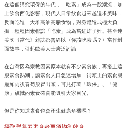
在這個講究環保的年代，「吃素」成為一股潮流，加
上飲食西化影響，現代人日常飲食越來越追求美味，
反而吃進一大堆高油高脂食物，對身體造成極大負
擔，種種因素都讓「吃素」成為當紅炸子雞。甚至連
美國《當代》雜誌都曾經以〈你該吃素嗎？〉當作封
面故事，引起歐美人士廣泛討論。
在台灣因為宗教因素原本就有不少素食族，再搭上這
股素食熱潮，讓素食人口急速增加，街頭上的素食餐
廳如雨後春筍般冒出頭，可見打著「環保」、「健
康」旗幟的素食確實能吸引大家目光。
但是你知道素食也會產生健康危機嗎？
攝取營養素素食者更須均衡飲食