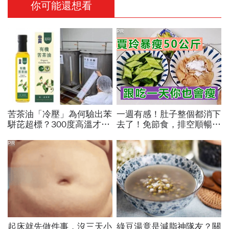
你可能還想看
PR
苦茶油「冷壓」為何驗出苯
一週有感！肚子整個都消下
駢芘超標？300度高溫才大
去了！免節食，排空順暢就
量形成，哪個環節出問題？
夠
顏宗海籲這件事
PR
起床就先做件事，沒三天小
綠豆湯竟是減脂神隊友？關