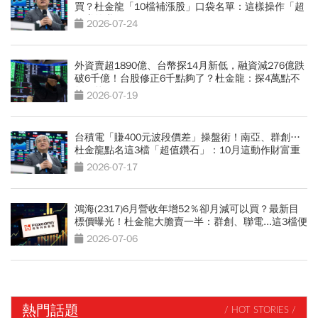
買？杜金龍「10檔補漲股」口袋名單：這樣操作「超
好賺的啦」
2026-07-24
外資賣超1890億、台幣探14月新低，融資減276億跌
破6千億！台股修正6千點夠了？杜金龍：探4萬點不
無可能
2026-07-19
台積電「賺400元波段價差」操盤術！南亞、群創…
杜金龍點名這3檔「超值鑽石」：10月這動作財富重
分配
2026-07-17
鴻海(2317)6月營收年增52％卻月減可以買？最新目
標價曝光！杜金龍大膽賣一半：群創、聯電...這3檔便
當股更有肉
2026-07-06
熱門話題
/ HOT STORIES /