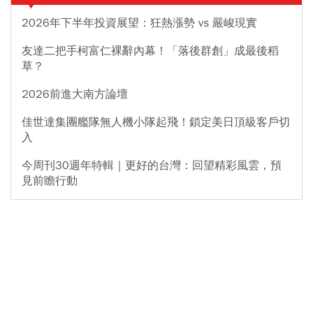
2026年下半年投資展望：狂熱漲勢 vs 嚴峻現實
友達二把手柯富仁裸辭內幕！「落後群創」成最後稻
草？
2026前進大南方論壇
佳世達集團艦隊無人機小隊起飛！鎖定美日頂級客戶切
入
今周刊30週年特輯｜更好的台灣：回望精彩風雲，預
見前瞻行動