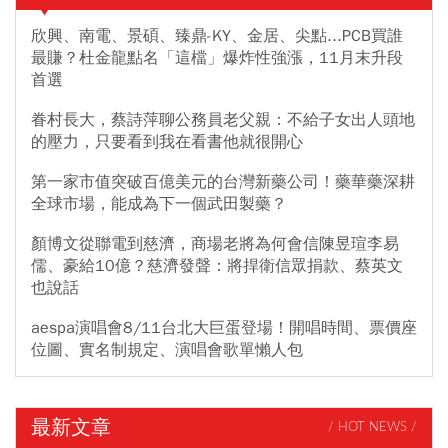
欣興、南電、景碩、臻鼎-KY、金居、尖點...PCB買誰
最賺？杜金龍點名「這檔」爆炸性強漲，11月末升段
首選
眷村長大，蔡詩萍聊公務員老父親：不給子女出人頭地
的壓力，只要看到我在看書他就很開心
第一家市值突破百億美元的台灣新藥公司！藥華藥深耕
全球市場，能成為下一個武田製藥？
顏博文從聯電到慈濟，商場老將為何會信陳昱瑄李易
儒、豪給10億？慈濟發聲：將捍衛信眾捐款、蔡英文
也說話
aespa演唱會8/11台北大巨蛋登場！開唱時間、票價座
位圖、實名制規定、演唱會歌單懶人包
最新文章
/ HOT NEWS /