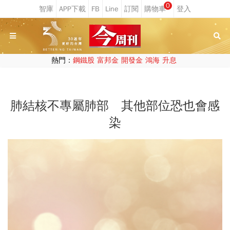
0
熱門：
鋼鐵股
富邦金
開發金
鴻海
升息
肺結核不專屬肺部 其他部位恐也會感
染