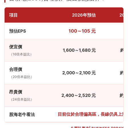
項目
2026年預估
20
100～105 元
預估EPS
便宜價
1,600～1,680 元
約 2
（16倍本益比）
合理價
2,000～2,100 元
約 2
（20倍本益比）
昂貴價
2,400～2,520 元
約 3
（24倍本益比）
目前位於合理偏高區，長線仍具上漲
股海老牛看法