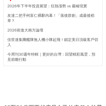
2026年下半年投資展望：狂熱漲勢 vs 嚴峻現實
友達二把手柯富仁裸辭內幕！「落後群創」成最後稻
草？
2026前進大南方論壇
佳世達集團艦隊無人機小隊起飛！鎖定美日頂級客戶切
入
今周刊30週年特輯｜更好的台灣：回望精彩風雲，預
見前瞻行動