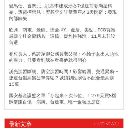
愛馬仕、香奈兒...兆基李建成涉吞7億送前妻滿屋精
品，遭羈押禁見！宏碁李文詳當董座才2天閃辭：發現
內部缺失
欣興、南電、景碩、臻鼎-KY、金居、尖點...PCB買誰
最賺？杜金龍點名「這檔」爆炸性強漲，11月末升段
首選
眷村長大，蔡詩萍聊公務員老父親：不給子女出人頭地
的壓力，只要看到我在看書他就很開心
漢光演習斷網、防空演習時間！影響範圍、交通異動…
捷運台鐵高鐵公車停駛？城鎮韌性演習不配合最高罰
15萬
國安基金護盤名單「存起來下次卡位」！279天買8檔
翻倍賺百億：鴻海、台達電...唯一金融股是它
最新文章
/ HOT NEWS /