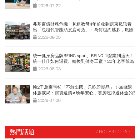
決定
2026-07-22
兆基百億財務危機！包租教母4年前收到房東私訊看
出「包租代管龍頭岌岌可危」：為何租約越多，風險
越高？
2026-08-05
統一健身房品牌BEING sport、BEING fit營業到這天！
統一佳佳如何退費、轉換到健身工廠？20年老字號為
何退出
2026-08-03
擁2千萬豪宅卻「不敢出國、只吃即期品」！68歲退
休族淚揭：房貸還清≠晚年安心，養房吃掉退休金的3
大誤算
2026-07-06
熱門話題
/ HOT ARTICLES /