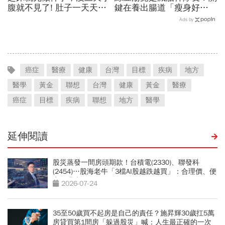
腹就不見了! 肚子一天天變
鍵在養出腸道「瘦身好
小！
菌」...醫教邊吃邊消脂的3
Ads by
種方法「燃脂率大提升」
癌症
醫療
健康
台灣
目標
疾病
地方
醫學
黃金
聯想
台灣
健康
黃金
醫療
癌症
目標
疾病
聯想
地方
醫學
延伸閱讀
股災蒸發一間房頭期款！台積電(2330)、聯發科
(2454)…股海老牛「3檔AI股越跌越買」：合理價、便
宜價曝光
2026-07-24
35至50歲買不起房是自己的責任？施昇輝30歲扛5萬
房貸買第1間房「躲過股災」喊：人生最正確的一次