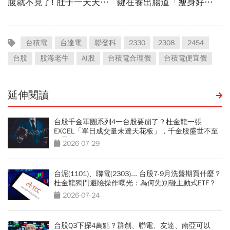
台積電
台達電
聯發科
2330
2308
2454
台股
股海老牛
AI股
台積電合理價
台積電便宜價
延伸閱讀
台股千金軍團系列4一台股要崩了？杜金龍一張
EXCEL「單日成交量未達天花板」，千金股盛世不至
於曇花一現
2026-07-29
台泥(1101)、聯電(2303)... 台股7-9月洗盤期買什麼？
杜金龍獨門避險操作曝光：為何先別碰主動式ETF？
2026-07-24
台股Q3下探4萬點？群創、聯電、友達、南亞可以