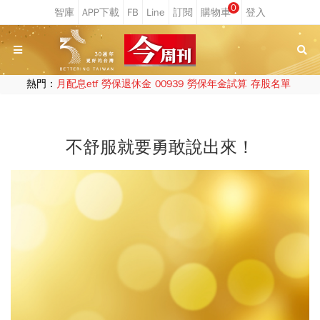
0
熱門：
月配息etf
勞保退休金
00939
勞保年金試算
存股名單
不舒服就要勇敢說出來！