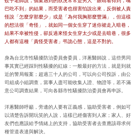
蚊子老師說，個案遇到的狀況常常是男人「眼睛看得到，嘴
巴吃不到」的結果，而受害者也很害怕說出來，反倒被人責
怪說「怎麼穿那麼少」或是「為何我胸那麼豐滿」，但這樣
的想法很「奇怪」，就如同一個女生穿了迷你裙走入暗巷，
結果不幸被性侵，卻反過來怪女生穿太少或是去暗巷，很多
人都有這種「責怪受害者」弔詭心態，這是不對的。
身為台北市性騷擾防治委員會委員，洋蔥醫師說，這些男同
事其實已經踩到性騷擾的紅線：一般最好的方法，就是到就
近的警局報案；超過三十人的公司，可以向公司投訴，由公
司組成小組調查，當事人盡可能收集人證、物證等，若不滿
意公司調查結果，可向各縣市性騷擾防治委員會再申訴。
洋蔥醫師呼籲，旁邊的人要有正義感，協助受害者，例如可
以清楚告訴開玩笑的人說，這樣已經傷害到人家；家人、好
友們也應該給予情緒上的支持，協助受害者去查應該尋求何
種管道表達與解決。