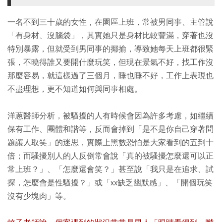
一名不到三十歲的女性，在園區上班，常被男同事、主管說
「有身材、沒腦袋」，其實她只是身材比較豐滿，穿著也沒
特別暴露，但就受到男同事的揶揄，導致她每天上班都很緊
張，不曉得誰又要開什麼玩笑，但現在景氣不好，找工作沒
那麼容易，就這樣過了三個月，睡也睡不好，工作上表現也
不盡理想，更不知道如何與同事相處。
洋蔥醫師分析，被騷擾的人有時候會因為許多考慮，如繼續
保有工作、團體和諧等，反而會掉到「是不是你自己穿著問
題讓人取笑」的迷思，實際上黑數恐怕是大家看到的五到十
倍；而騷擾別人的人反倒常會說「真的被騷擾怎麼還可以正
常上班？」、「怎麼還會笑？」甚至說「我只是在追求、試
探，怎麼會是性騷擾？」或「xx缺乏幽默感」、「開個玩笑
沒有少塊肉」等。