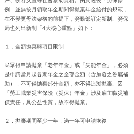
戶、收容安置等社會救助資格。由於過去「勞保條
例」並無按月領取年金期間得拋棄年金給付的規範，
在不變更母法架構的前提下，勞動部訂定新制。勞保
局也列出新制「4大核心重點」如下：
１．全額拋棄與項目限制
民眾得申請拋棄「老年年金」或「失能年金」，必須
是申請當月起各期年金之全部金額（含加發之眷屬補
助），不可僅拋棄部分金額，亦不得追溯拋棄。因
「勞工職業災害保險（災保）年金」涉及雇主職災補
償責任，具公益性質，故不得拋棄。
２．拋棄期間至少一年，滿一年可申請恢復