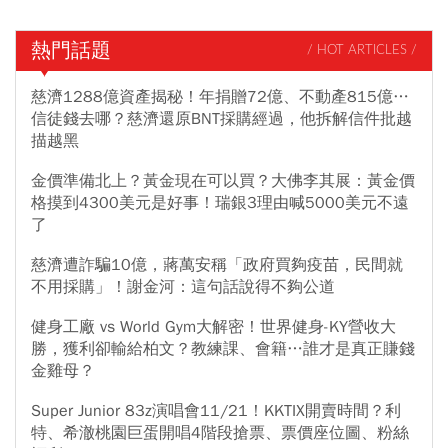
熱門話題
/ HOT ARTICLES /
慈濟1288億資產揭秘！年捐贈72億、不動產815億…
信徒錢去哪？慈濟還原BNT採購經過，他拆解信件批越
描越黑
金價準備北上？黃金現在可以買？大佛李其展：黃金價
格摸到4300美元是好事！瑞銀3理由喊5000美元不遠
了
慈濟遭詐騙10億，蔣萬安稱「政府買夠疫苗，民間就
不用採購」！謝金河：這句話說得不夠公道
健身工廠 vs World Gym大解密！世界健身-KY營收大
勝，獲利卻輸給柏文？教練課、會籍…誰才是真正賺錢
金雞母？
Super Junior 83z演唱會11/21！KKTIX開賣時間？利
特、希澈桃園巨蛋開唱4階段搶票、票價座位圖、粉絲