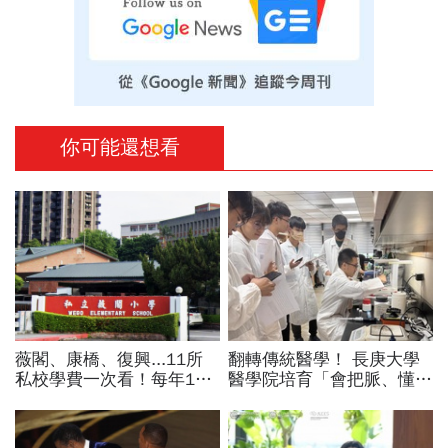
你可能還想看
薇閣、康橋、復興...11所
翻轉傳統醫學！ 長庚大學
私校學費一次看！每年100
醫學院培育「會把脈、懂
萬值得嗎？專家教你如何籌
AI」的中西醫雙修醫師
出孩子教育費、還能兼存退
休金