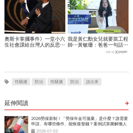
奧斯卡掌摑事件》一堂小六
我是黃仁勳女兒就要當工程
生社會課給台灣人的反思：
師…黃敏珊：爸爸一句話，
別被片面餵養的資訊愚弄了
讓我從電機系改廚藝學校
Ads by
「追尋所愛比跟潮流更重
要」
性騷擾
防治
性騷擾
防治
說出來
延伸閱讀
2026勞保新制！「勞保年金可拋棄」是什麼？誰需要
申請、有哪些條件、能恢復發錢？案例試算圖解懶人
包
2026-07-03