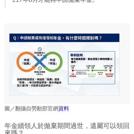
圖／翻攝自勞動部官網
資料
年金續領人於拋棄期間過世，遺屬可以領回
來嗎？