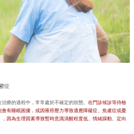
鬱症
在治療的過程中，常常處於不確定的狀態。
在門診候診等待檢
能會有睡眠困擾，或因罹癌壓力導致適應障礙症、焦慮症或憂
」，因為生理因素導致暫時意識清醒程度低、情緒躁動、定向