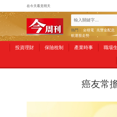
在今天看見明天
熱門：
台積電
兆豐金配息
航運股走勢
投資理財
保險稅制
產業時事
職場
癌友常