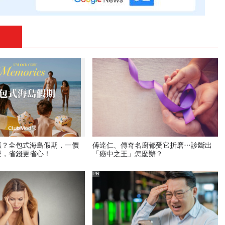
抓？全包式海島假期，一價
傅達仁、傳奇名廚都受它折磨…診斷出
樂，省錢更省心！
「癌中之王」怎麼辦？
PR