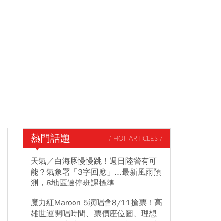
熱門話題
/ HOT ARTICLES /
天氣／白海豚慢慢跳！週日陸警有可
能？氣象署「3字回應」...最新風雨預
測，8地區達停班課標準
魔力紅Maroon 5演唱會8/11搶票！高
雄世運開唱時間、票價座位圖、理想