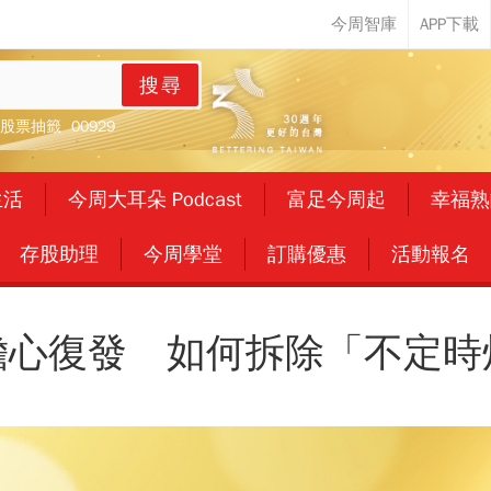
搜尋
股票抽籤
00929
生活
今周大耳朵 Podcast
富足今周起
幸福熟
存股助理
今周學堂
訂購優惠
活動報名
擔心復發 如何拆除「不定時