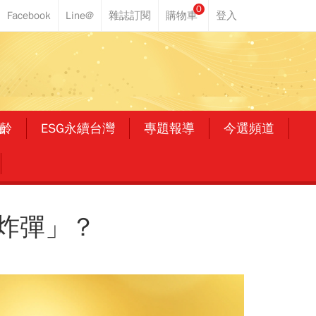
0
齡
ESG永續台灣
專題報導
今選頻道
炸彈」？