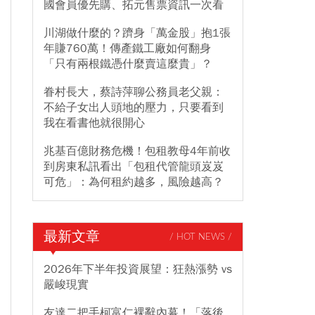
國會員優先購、拓元售票資訊一次看
川湖做什麼的？躋身「萬金股」抱1張
年賺760萬！傳產鐵工廠如何翻身
「只有兩根鐵憑什麼賣這麼貴」？
眷村長大，蔡詩萍聊公務員老父親：
不給子女出人頭地的壓力，只要看到
我在看書他就很開心
兆基百億財務危機！包租教母4年前收
到房東私訊看出「包租代管龍頭岌岌
可危」：為何租約越多，風險越高？
最新文章
/ HOT NEWS /
2026年下半年投資展望：狂熱漲勢 vs
嚴峻現實
友達二把手柯富仁裸辭內幕！「落後