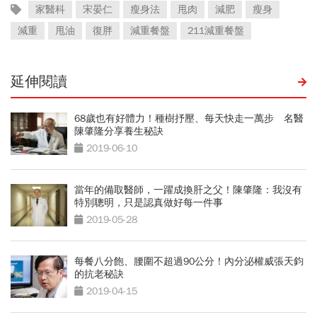
家醫科
宋晏仁
瘦身法
甩肉
減肥
瘦身
減重
甩油
復胖
減重餐盤
211減重餐盤
延伸閱讀
68歲也有好體力！種樹抒壓、每天快走一萬步 名醫
陳肇隆分享養生秘訣
2019-06-10
當年的備取醫師，一躍成換肝之父！陳肇隆：我沒有
特別聰明，只是認真做好每一件事
2019-05-28
每餐八分飽、腰圍不超過90公分！內分泌權威張天鈞
的抗老秘訣
2019-04-15