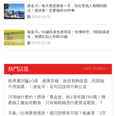
葉金川／每天都是最後一天，別在意他人無聊的眼
光！退休後一定要做的10件事
2019-04-03
葉金川／50歲抗老也來得及！哈佛研究：5招延緩老
化，身體比別人年輕20歲
2019-03-28
熱門話題
/ HOT STORIES /
慈濟遭詐騙10億，蔣萬安稱「政府買夠疫苗，民間就
不用採購」！謝金河：這句話說得不夠公道
川湖做什麼的？躋身「萬金股」抱1張年賺760萬！傳
產鐵工廠如何翻身「只有兩根鐵憑什麼賣這麼貴」？
天氣／白海豚慢慢跳！週日陸警有可能？氣象署「3字