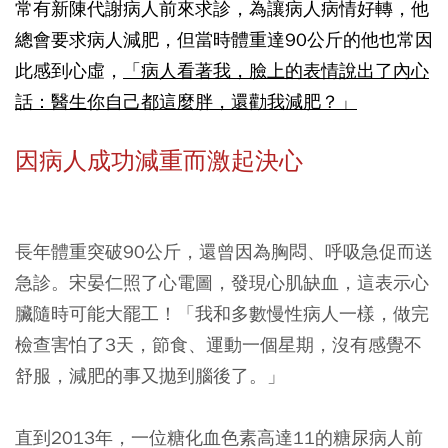
常有新陳代謝病人前來求診，為讓病人病情好轉，他
總會要求病人減肥，但當時體重達90公斤的他也常因
此感到心虛，
「病人看著我，臉上的表情說出了內心
話：醫生你自己都這麼胖，還勸我減肥？」
因病人成功減重而激起決心
長年體重突破90公斤，還曾因為胸悶、呼吸急促而送
急診。宋晏仁照了心電圖，發現心肌缺血，這表示心
臟隨時可能大罷工！「我和多數慢性病人一樣，做完
檢查害怕了3天，節食、運動一個星期，沒有感覺不
舒服，減肥的事又拋到腦後了。」
直到2013年，一位糖化血色素高達11的糖尿病人前