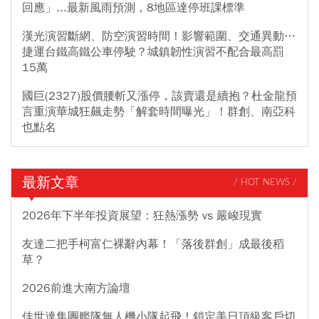
回應」...最新風雨預測，8地區達停班課標準
漢光演習斷網、防空演習時間！影響範圍、交通異動…
捷運台鐵高鐵公車停駛？城鎮韌性演習不配合最高罰
15萬
國巨(2327)股價腰斬又漲停，該賣還是續抱？杜金龍預
言重演華城狂飆走勢「解套時間曝光」！群創、南亞科
也點名
最新文章
/ HOT NEWS /
2026年下半年投資展望：狂熱漲勢 vs 嚴峻現實
友達二把手柯富仁裸辭內幕！「落後群創」成最後稻
草？
2026前進大南方論壇
佳世達集團艦隊無人機小隊起飛！鎖定美日頂級客戶切