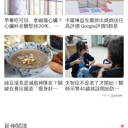
早餐吃可頌、拿鐵傷心臟？
卡蘿琳益生菌拼出媽媽信任
心臟科名醫堅持20年、早
高評價 Google評價5顆星
上9點前不做「5件事」：
喝咖啡前先喝「這1杯」更
護心
綠豆湯竟是減脂神隊友？關
失智症不是老了才開始！醫
鍵在養出腸道「瘦身好
師示警40歲就該開始防失
菌」...醫教邊吃邊消脂的3
智，做好14件事可望預防
Ads by
種方法「燃脂率大提升」
45％風險
延伸閱讀