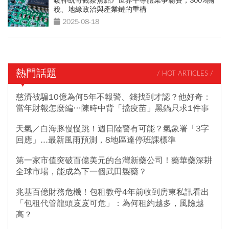
暖神凱哥觀察焦點》世界半導體業爭霸賽，300%關
稅、地緣政治與產業鏈的重構
2025-08-18
熱門話題
/ HOT ARTICLES /
慈濟被騙10億為何5年不報警、錢找到才認？他好奇：
當年財報怎麼編…陳時中背「擋疫苗」黑鍋只求1件事
天氣／白海豚慢慢跳！週日陸警有可能？氣象署「3字
回應」...最新風雨預測，8地區達停班課標準
第一家市值突破百億美元的台灣新藥公司！藥華藥深耕
全球市場，能成為下一個武田製藥？
兆基百億財務危機！包租教母4年前收到房東私訊看出
「包租代管龍頭岌岌可危」：為何租約越多，風險越
高？