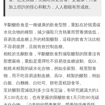
加上些許的恆心和毅力，人人都能有所成效。
半斷醣飲食是一種健康的飲食型態，重點在於慎選碳
水化合物的種類，減少攝取只含熱量而營養價值低，
容易造成血糖上升的精製醣類，這樣的飲食方法比較
不容易復胖，且能有效控制血糖。
相較於生酮飲食，半斷醣飲食對攝取醣類的限量沒有
那麼嚴格，重點是選擇吃不容易使血糖波動、低GI、
粗糙未精製的碳水化合物，例如全穀類、根莖類食
物，而不吃容易波動血糖、高GI、精製的醣類，例如
白飯、白麵條、白吐司、餅乾蛋糕甜食等。
至於醣類需減低到多少沒有定論，有研究建議大約1
天130克左右，也有更嚴的限醣飲食1天只吃90克碳
水化合物。「Q老師的營養教室」營養師張佩蓉指