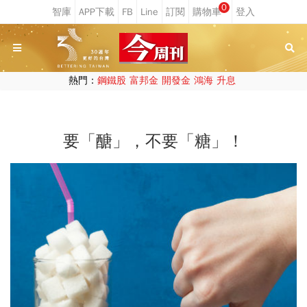
0
熱門：
鋼鐵股
富邦金
開發金
鴻海
升息
要「醣」，不要「糖」！