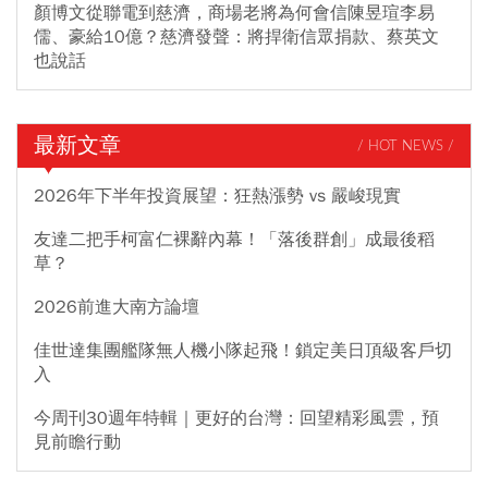
顏博文從聯電到慈濟，商場老將為何會信陳昱瑄李易
儒、豪給10億？慈濟發聲：將捍衛信眾捐款、蔡英文
也說話
最新文章
/ HOT NEWS /
2026年下半年投資展望：狂熱漲勢 vs 嚴峻現實
友達二把手柯富仁裸辭內幕！「落後群創」成最後稻
草？
2026前進大南方論壇
佳世達集團艦隊無人機小隊起飛！鎖定美日頂級客戶切
入
今周刊30週年特輯｜更好的台灣：回望精彩風雲，預
見前瞻行動