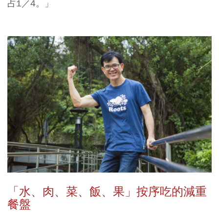
占1／4。」
「水、肉、菜、飯、果」按序吃的減重
餐盤