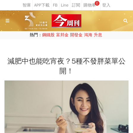
0
熱門：
鋼鐵股
富邦金
開發金
鴻海
升息
減肥中也能吃宵夜？5種不發胖菜單公
開！