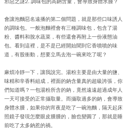
邪惡之謎2. 調味包的高鈉含量，會導致身體水腫？
會讓泡麵惡名遠播的第二個問題，就是那些口味誘人
的調味包。一般泡麵裡會有三種調味包，包含了湯
粉、醬料和脫水蔬菜，有些還會再附上一份液態油
包。看到這裡，是不是已經開始聞到它香噴噴的味
道，有股衝動，想要立馬去泡一碗來吃了呢？
麻煩冷靜一下，讓我說完。湯粉主要是由大量的鹽、
味精和辛香料組成，裡面的鈉含量真的超級誇張，你
們知道嗎？一包湯粉所含的鈉，竟然遠遠超過成年人
一天可接受的正常攝取量。而攝取過多的鈉，會導致
身體水腫，如果你的宵夜是吃了一碗泡麵，隔天起床
照鏡子發現怎麼眼皮腫腫的，臉也變圓了，那就是睡
前吃了太多鈉惹的禍。