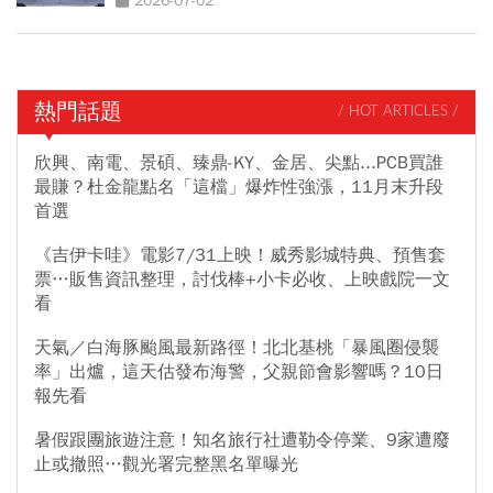
2026-07-02
熱門話題
/ HOT ARTICLES /
欣興、南電、景碩、臻鼎-KY、金居、尖點...PCB買誰
最賺？杜金龍點名「這檔」爆炸性強漲，11月末升段
首選
《吉伊卡哇》電影7/31上映！威秀影城特典、預售套
票…販售資訊整理，討伐棒+小卡必收、上映戲院一文
看
天氣／白海豚颱風最新路徑！北北基桃「暴風圈侵襲
率」出爐，這天估發布海警，父親節會影響嗎？10日
報先看
暑假跟團旅遊注意！知名旅行社遭勒令停業、9家遭廢
止或撤照…觀光署完整黑名單曝光