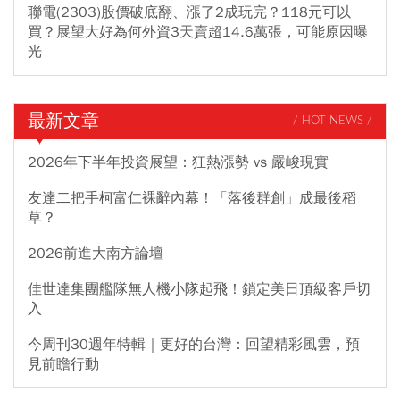
聯電(2303)股價破底翻、漲了2成玩完？118元可以
買？展望大好為何外資3天賣超14.6萬張，可能原因曝
光
最新文章
/ HOT NEWS /
2026年下半年投資展望：狂熱漲勢 vs 嚴峻現實
友達二把手柯富仁裸辭內幕！「落後群創」成最後稻
草？
2026前進大南方論壇
佳世達集團艦隊無人機小隊起飛！鎖定美日頂級客戶切
入
今周刊30週年特輯｜更好的台灣：回望精彩風雲，預
見前瞻行動