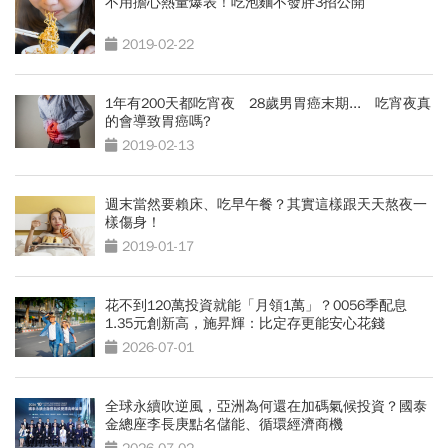
不用擔心熱量爆表！吃泡麵不發胖3招公開
2019-02-22
1年有200天都吃宵夜 28歲男胃癌末期... 吃宵夜真
的會導致胃癌嗎?
2019-02-13
週末當然要賴床、吃早午餐？其實這樣跟天天熬夜一
樣傷身！
2019-01-17
花不到120萬投資就能「月領1萬」？0056季配息
1.35元創新高，施昇輝：比定存更能安心花錢
2026-07-01
全球永續吹逆風，亞洲為何還在加碼氣候投資？國泰
金總座李長庚點名儲能、循環經濟商機