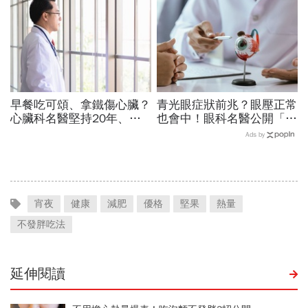
早餐吃可頌、拿鐵傷心臟？
青光眼症狀前兆？眼壓正常
心臟科名醫堅持20年、早
也會中！眼科名醫公開「護
上9點前不做「5件事」：
眼飲食＋自我檢測3步
Ads by
喝咖啡前先喝「這1杯」更
驟」：三餐多吃「1類食
護心
物」護眼
宵夜
健康
減肥
優格
堅果
熱量
不發胖吃法
延伸閱讀