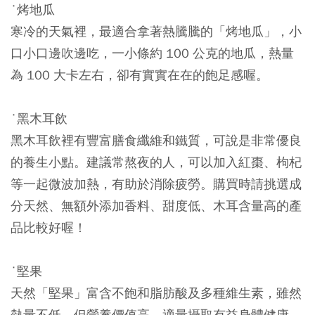
˙烤地瓜
寒冷的天氣裡，最適合拿著熱騰騰的「烤地瓜」，小
口小口邊吹邊吃，一小條約 100 公克的地瓜，熱量
為 100 大卡左右，卻有實實在在的飽足感喔。
˙黑木耳飲
黑木耳飲裡有豐富膳食纖維和鐵質，可說是非常優良
的養生小點。建議常熬夜的人，可以加入紅棗、枸杞
等一起微波加熱，有助於消除疲勞。購買時請挑選成
分天然、無額外添加香料、甜度低、木耳含量高的產
品比較好喔！
˙堅果
天然「堅果」富含不飽和脂肪酸及多種維生素，雖然
熱量不低，但營養價值高，適量攝取有益身體健康。