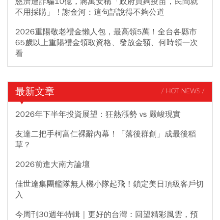
慈濟遭詐騙10億，蔣萬安稱「政府買夠疫苗，民間就
不用採購」！謝金河：這句話說得不夠公道
2026重陽敬老禮金懶人包，最高領5萬！全台各縣市
65歲以上重陽禮金領取資格、發放金額、何時領一次
看
最新文章
/ HOT NEWS /
2026年下半年投資展望：狂熱漲勢 vs 嚴峻現實
友達二把手柯富仁裸辭內幕！「落後群創」成最後稻
草？
2026前進大南方論壇
佳世達集團艦隊無人機小隊起飛！鎖定美日頂級客戶切
入
今周刊30週年特輯｜更好的台灣：回望精彩風雲，預