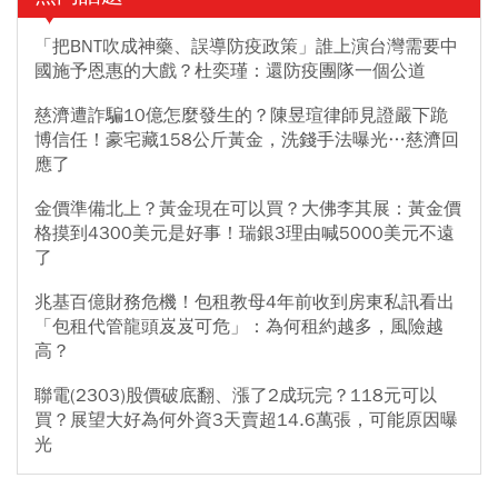
「把BNT吹成神藥、誤導防疫政策」誰上演台灣需要中
國施予恩惠的大戲？杜奕瑾：還防疫團隊一個公道
慈濟遭詐騙10億怎麼發生的？陳昱瑄律師見證嚴下跪
博信任！豪宅藏158公斤黃金，洗錢手法曝光…慈濟回
應了
金價準備北上？黃金現在可以買？大佛李其展：黃金價
格摸到4300美元是好事！瑞銀3理由喊5000美元不遠
了
兆基百億財務危機！包租教母4年前收到房東私訊看出
「包租代管龍頭岌岌可危」：為何租約越多，風險越
高？
聯電(2303)股價破底翻、漲了2成玩完？118元可以
買？展望大好為何外資3天賣超14.6萬張，可能原因曝
光