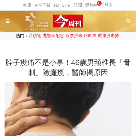
0
熱門：
台積電
兆豐金配息
股票抽籤
00929
航運股走勢
脖子痠痛不是小事！46歲男頸椎長「骨
刺」險癱瘓，醫師揭原因