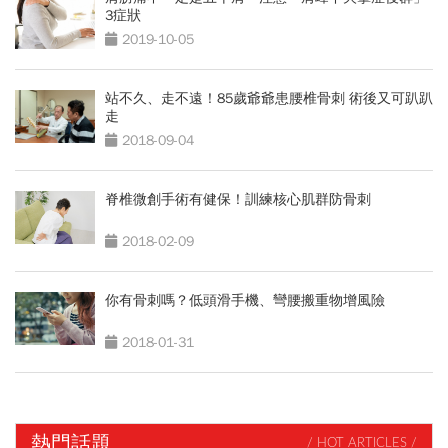
3症狀
2019-10-05
站不久、走不遠！85歲爺爺患腰椎骨刺 術後又可趴趴
走
2018-09-04
脊椎微創手術有健保！訓練核心肌群防骨刺
2018-02-09
你有骨刺嗎？低頭滑手機、彎腰搬重物增風險
2018-01-31
熱門話題
/ HOT ARTICLES /