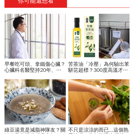
你可能還想看
早餐吃可頌、拿鐵傷心臟？
苦茶油「冷壓」為何驗出苯
心臟科名醫堅持20年、早
駢芘超標？300度高溫才大
上9點前不做「5件事」：
量形成，哪個環節出問題？
喝咖啡前先喝「這1杯」更
顏宗海籲這件事
護心
綠豆湯竟是減脂神隊友？關
不只是涼涼的而已...這個熟