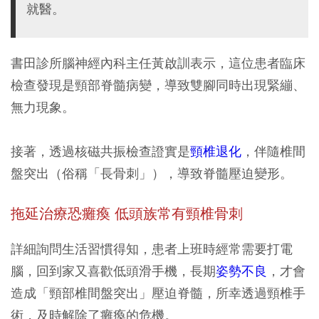
就醫。
書田診所腦神經內科主任黃啟訓表示，這位患者臨床
檢查發現是頸部脊髓病變，導致雙腳同時出現緊繃、
無力現象。
接著，透過核磁共振檢查證實是
頸椎退化
，伴隨椎間
盤突出（俗稱「長骨刺」），導致脊髓壓迫變形。
拖延治療恐癱瘓 低頭族常有頸椎骨刺
詳細詢問生活習慣得知，患者上班時經常需要打電
腦，回到家又喜歡低頭滑手機，長期
姿勢不良
，才會
造成「頸部椎間盤突出」壓迫脊髓，所幸透過頸椎手
術，及時解除了癱瘓的危機。