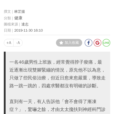
林芷揚
健康
達志
2019-11-30 16:10
+A
-A
加入收藏
一名46歲男性上班族，經常覺得脖子痠痛，最
近逐漸出現雙腳緊繃的情況，原先他不以為意，
只做了些民俗治療，但近日愈來愈嚴重，導致走
路一跳一跳的，四處求醫都沒有明確的診斷。
直到有一天，有人告訴他「會不會得了漸凍
症？」，驚嚇之餘，才由太太攙扶到神經科門診