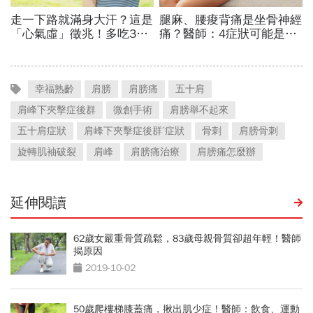
幸福熟齡
肩膀
肩膀痛
五十肩
肩峰下夾擊症後群
微創手術
肩膀舉不起來
五十肩症狀
肩峰下夾擊症後群ˊ症狀
骨刺
肩膀骨刺
旋轉肌袖破裂
肩峰
肩膀痛治療
肩膀痛怎麼辦
延伸閱讀
62歲女嚴重骨質疏鬆，83歲母親骨質卻超年輕！醫師
揭原因
2019-10-02
50歲爬樓梯膝蓋痛，揪出肌少症！醫師：飲食、運動