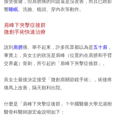
接受復健，但肩膀痛的問題還是沒改善，而且已經影
響
睡眠
、洗臉、梳頭、穿內衣等動作。
肩峰下夾擊症後群
微創手術快速治療
說到
肩膀
痛、舉不起來，許多民眾都以為是
五十肩
，
事實上，吳女士的狀況是肩峰（位置約在肩膀和手臂
交界處）骨刺，所引起的「肩峰下夾擊症後群」。
吳女士最後決定接受「微創肩關節鏡手術」，術後疼
痛馬上改善，隔天順利出院。
什麼是「肩峰下夾擊症後群」？中國醫藥大學北港附
醫骨科醫師謝宏侖說明如下：