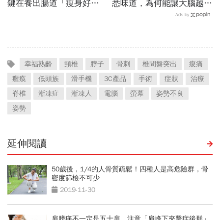
鍵在養出腸道「瘦身好
悉味道，為何能讓大腦越聞
菌」...醫教邊吃邊消脂的3
越靈光？醫師：每天幾分
Ads by
種方法「燃脂率大提升」
鐘，還能抗老防蛀牙
幸福熟齡
頸椎
脖子
骨刺
椎間盤突出
痠痛
癱瘓
低頭族
滑手機
3C產品
手術
症狀
治療
脊椎
漸凍症
漸凍人
電腦
螢幕
姿勢不良
姿勢
延伸閱讀
50歲後，1/4的人骨質疏鬆！四種人是高危險群，骨
密度篩檢不可少
2019-11-30
肩膀痛不一定是五十肩 注意「肩峰下夾擊症後群」