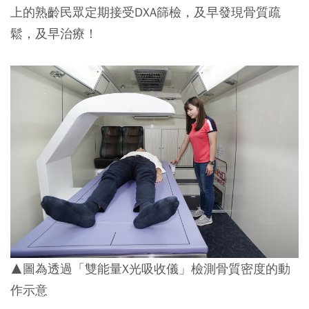
上的熟齡民眾定期接受DXA篩檢，及早發現骨質疏
鬆，及早治療！
▲圖為透過「雙能量X光吸收儀」檢測骨質密度的動
作示意