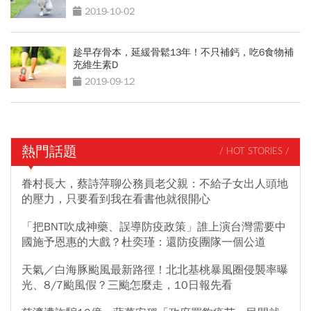
2019-10-02
趁早存骨本，延緩骨鬆13年！不只補鈣，吃6食物補
充維生素D
2019-09-12
熱門話題
/ HOT STORIES /
眷村長大，蔡詩萍聊公務員老父親：不給子女出人頭地
的壓力，只要看到我在看書他就很開心
「把BNT吹成神藥、誤導防疫政策」誰上演台灣需要中
國施予恩惠的大戲？杜奕瑾：還防疫團隊一個公道
天氣／白海豚颱風最新路徑！北北基桃暴風圈侵襲率曝
光、8/7颱風假？三颱怎麼走，10日報先看