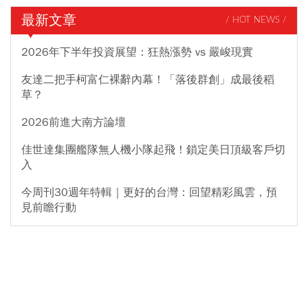
最新文章
/ HOT NEWS /
2026年下半年投資展望：狂熱漲勢 vs 嚴峻現實
友達二把手柯富仁裸辭內幕！「落後群創」成最後稻
草？
2026前進大南方論壇
佳世達集團艦隊無人機小隊起飛！鎖定美日頂級客戶切
入
今周刊30週年特輯｜更好的台灣：回望精彩風雲，預
見前瞻行動