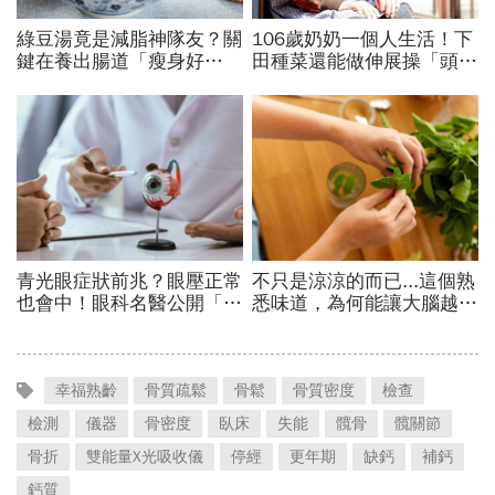
幸福熟齡
骨質疏鬆
骨鬆
骨質密度
檢查
檢測
儀器
骨密度
臥床
失能
髖骨
髖關節
骨折
雙能量X光吸收儀
停經
更年期
缺鈣
補鈣
鈣質