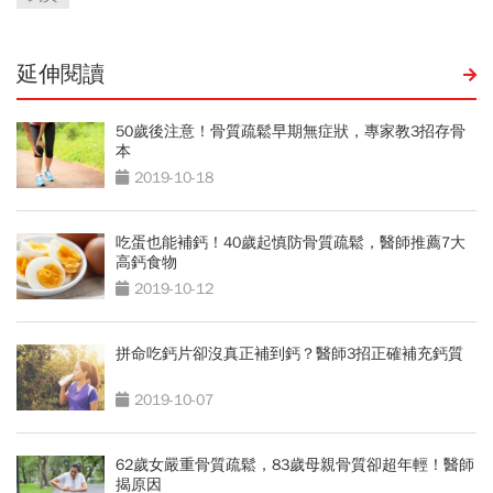
延伸閱讀
50歲後注意！骨質疏鬆早期無症狀，專家教3招存骨
本
2019-10-18
吃蛋也能補鈣！40歲起慎防骨質疏鬆，醫師推薦7大
高鈣食物
2019-10-12
拼命吃鈣片卻沒真正補到鈣？醫師3招正確補充鈣質
2019-10-07
62歲女嚴重骨質疏鬆，83歲母親骨質卻超年輕！醫師
揭原因