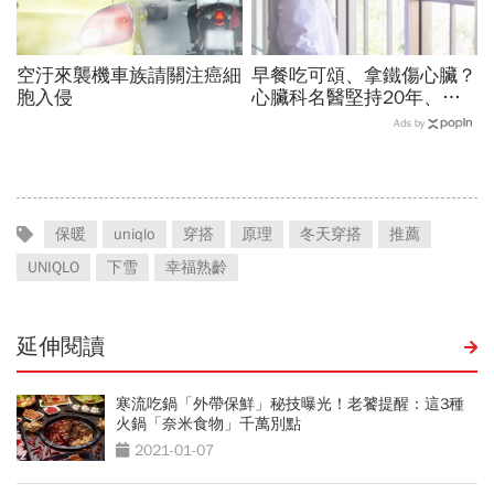
空汙來襲機車族請關注癌細
早餐吃可頌、拿鐵傷心臟？
胞入侵
心臟科名醫堅持20年、早
上9點前不做「5件事」：
Ads by
喝咖啡前先喝「這1杯」更
護心
保暖
uniqlo
穿搭
原理
冬天穿搭
推薦
UNIQLO
下雪
幸福熟齡
延伸閱讀
寒流吃鍋「外帶保鮮」秘技曝光！老饕提醒：這3種
火鍋「奈米食物」千萬別點
2021-01-07