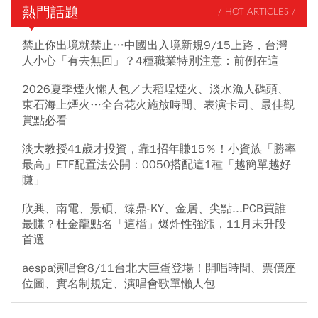
熱門話題
/ HOT ARTICLES /
禁止你出境就禁止…中國出入境新規9/15上路，台灣
人小心「有去無回」？4種職業特別注意：前例在這
2026夏季煙火懶人包／大稻埕煙火、淡水漁人碼頭、
東石海上煙火…全台花火施放時間、表演卡司、最佳觀
賞點必看
淡大教授41歲才投資，靠1招年賺15％！小資族「勝率
最高」ETF配置法公開：0050搭配這1種「越簡單越好
賺」
欣興、南電、景碩、臻鼎-KY、金居、尖點...PCB買誰
最賺？杜金龍點名「這檔」爆炸性強漲，11月末升段
首選
aespa演唱會8/11台北大巨蛋登場！開唱時間、票價座
位圖、實名制規定、演唱會歌單懶人包