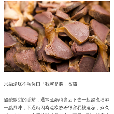
只融湯底不融你口「我就是爛」番茄
酸酸微甜的番茄，通常煮鍋時會丟下去一起熬煮增添
一點風味，不過就因為這樣放著很容易被遺忘，煮久