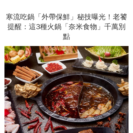
寒流吃鍋「外帶保鮮」秘技曝光！老饕
提醒：這3種火鍋「奈米食物」千萬別
點