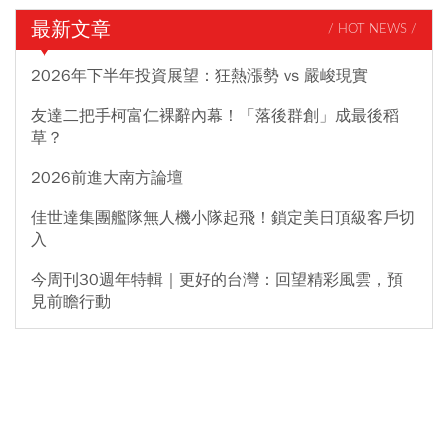
最新文章
/ HOT NEWS /
2026年下半年投資展望：狂熱漲勢 vs 嚴峻現實
友達二把手柯富仁裸辭內幕！「落後群創」成最後稻
草？
2026前進大南方論壇
佳世達集團艦隊無人機小隊起飛！鎖定美日頂級客戶切
入
今周刊30週年特輯｜更好的台灣：回望精彩風雲，預
見前瞻行動