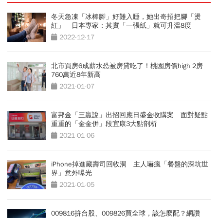
冬天急凍「冰棒腳」好難入睡，她出奇招把腳「燙
紅」 日本專家：其實「一張紙」就可升溫8度
2022-12-17
北市買房6成薪水恐被房貸吃了！桃園房價high 2房
760萬近8年新高
2021-01-07
富邦金「三贏說」出招回應日盛金收購案 面對疑點
重重的「金金併」段宜康3大點剖析
2021-01-06
iPhone掉進藏壽司回收洞 主人嚇瘋「餐盤的深坑世
界」意外曝光
2021-01-05
009816拚台股、009826買全球，該怎麼配？網讚