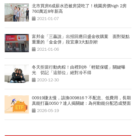
北市買房6成薪水恐被房貸吃了！桃園房價high 2房
760萬近8年新高
2021-01-07
富邦金「三贏說」出招回應日盛金收購案 面對疑點
重重的「金金併」段宜康3大點剖析
2021-01-06
冬天拒當行動肉粽！由裡到外「輕鬆保暖」關鍵曝
光 切記「這部位」絕對冷不得
2020-12-30
00919賺太慢，該換009816？不配息、低費用，長期
真能打贏0050？達人揭關鍵：為何動能分配恐成雙面
刃
2026-05-19