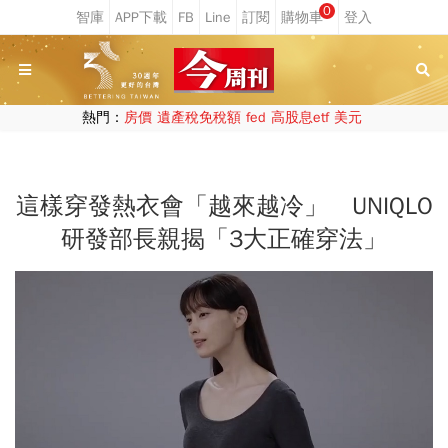
0
熱門：
房價
遺產稅免稅額
fed
高股息etf
美元
這樣穿發熱衣會「越來越冷」 UNIQLO
研發部長親揭「3大正確穿法」