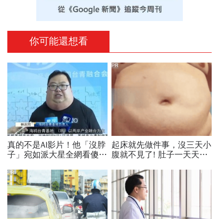
你可能還想看
PR
真的不是AI影片！他「沒脖
起床就先做件事，沒三天小
子」宛如派大星全網看傻...
腹就不見了! 肚子一天天變
真相曝光竟是罹患這種罕見
小！
疾病，2類人要注意
PR