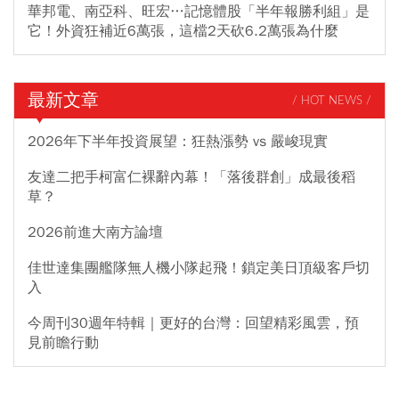
華邦電、南亞科、旺宏…記憶體股「半年報勝利組」是
它！外資狂補近6萬張，這檔2天砍6.2萬張為什麼
最新文章
/ HOT NEWS /
2026年下半年投資展望：狂熱漲勢 vs 嚴峻現實
友達二把手柯富仁裸辭內幕！「落後群創」成最後稻
草？
2026前進大南方論壇
佳世達集團艦隊無人機小隊起飛！鎖定美日頂級客戶切
入
今周刊30週年特輯｜更好的台灣：回望精彩風雲，預
見前瞻行動