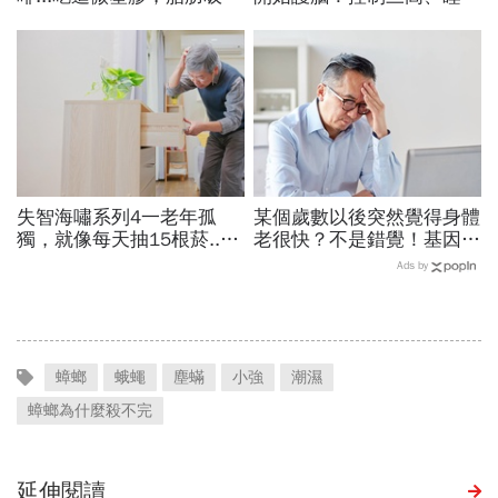
暴增145%！減重醫師只做
品質…抗遺忘不是從發病當
4件事，驚見「腰圍小一
天算起
圈」
失智海嘯系列4一老年孤
某個歲數以後突然覺得身體
獨，就像每天抽15根菸...
老很快？不是錯覺！基因醫
掌握調控黃金期，14項因
師：人類44歲、60歲「斷
Ads by
子控制好就可預防或延緩
崖式衰老」，6招延緩老化
蟑螂
蛾蠅
塵蟎
小強
潮濕
蟑螂為什麼殺不完
延伸閱讀