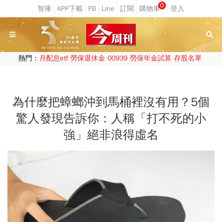
0
熱門：
月配息etf
勞保退休金
00939
勞保年金試算
存股名單
為什麼把蟑螂沖到馬桶裡沒有用？5個
驚人發現告訴你：人稱「打不死的小
強」絕非浪得虛名