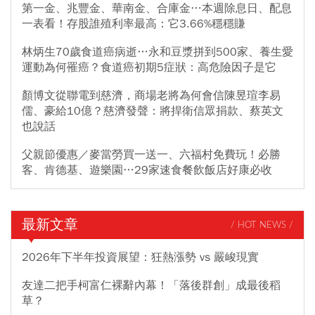
第一金、兆豐金、華南金、合庫金…本週除息日、配息
一表看！存股誰殖利率最高：它3.66%穩穩賺
林炳生70歲食道癌病逝…永和豆漿拼到500家、養生愛
運動為何罹癌？食道癌初期5症狀：高危險因子是它
顏博文從聯電到慈濟，商場老將為何會信陳昱瑄李易
儒、豪給10億？慈濟發聲：將捍衛信眾捐款、蔡英文
也說話
父親節優惠／麥當勞買一送一、六福村免費玩！必勝
客、肯德基、遊樂園…29家速食餐飲飯店好康必收
最新文章
/ HOT NEWS /
2026年下半年投資展望：狂熱漲勢 vs 嚴峻現實
友達二把手柯富仁裸辭內幕！「落後群創」成最後稻
草？