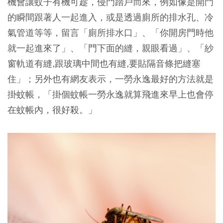
機會讓蚊子有機可趁，侵門踏戶而來，例如像是開門
的瞬間跟著人一起進入，或是透過廁所的排水孔、冷
氣管道等等，留言「廁所排水口」、「你開房門時他
就一起進來了」、「門下面的縫，親眼看過」、「紗
窗軌道有縫,跟玻璃中間也有縫,要貼隔音條把縫塞
住」；另外也有網友表示，一勞永逸最好的方法就是
掛蚊帳，「掛個蚊帳一勞永逸就算飛進來早上也會停
在蚊帳內，很好殺。」