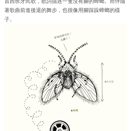
首西班牙民歌，歌詞描述一隻沒有腳的蟑螂。而伴隨
著歌曲前進後退的舞步，也很像用腳踩跺蟑螂的樣
子。