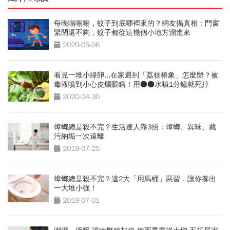
每晚嗡嗡嗡，蚊子到底哪裡來的？網友揭真相：門窗
緊閉還不夠，蚊子都從這幾個小地方溜進來
2020-05-06
看見一堆小綠卵...在家遇到「荔枝椿象」怎麼辦？被
毒液噴到小心皮爛眼瞎！用●●水噴1分鐘就死掉
2020-04-30
蟑螂總是殺不完？生活達人靠3招：蟑螂、異味、藏
污納垢一次遠離
2019-07-25
蟑螂總是殺不完？這2大「用馬桶」惡習，讓你養出
一大堆小強！
2019-07-01