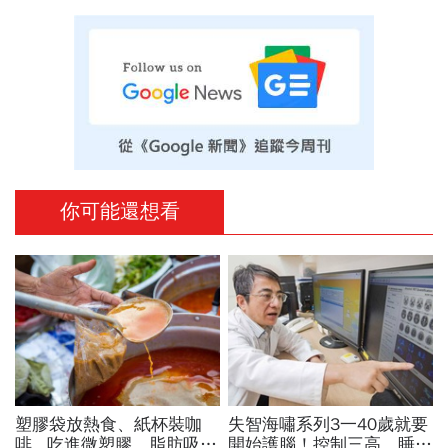
你可能還想看
塑膠袋放熱食、紙杯裝咖
失智海嘯系列3一40歲就要
啡...吃進微塑膠，脂肪吸收
開始護腦！控制三高、睡眠