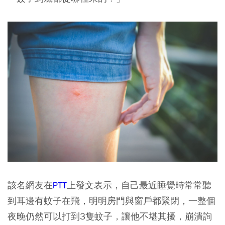
該名網友在
PTT
上發文表示，自己最近睡覺時常常聽
到耳邊有蚊子在飛，明明房門與窗戶都緊閉，一整個
夜晚仍然可以打到3隻蚊子，讓他不堪其擾，崩潰詢