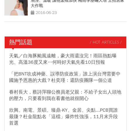
潮溼、溫暖 讓牠繁殖加快 梅雨季塵蟎大增 五招居家
大作戰
2016-06-23
熱門話題
/ HOT ARTICLES /
天氣／白海豚颱風遠離，豪大雨還沒完！雨區熱點曝
光、高溫36度又來…何時好天氣先看10日預報
「把BNT吹成神藥、誤導防疫政策」誰上演台灣需要中
國施予恩惠的大戲？杜奕瑾：還防疫團隊一個公道
眷村長大，蔡詩萍聊公務員老父親：不給子女出人頭地
的壓力，只要看到我在看書他就很開心
欣興、南電、景碩、臻鼎-KY、金居、尖點...PCB買誰
最賺？杜金龍點名「這檔」爆炸性強漲，11月末升段
首選