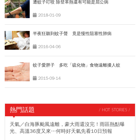
遭蚊子叮咬 除登革熱還有可能是屈公病
2018-01-09
半夜狂聽到蚊子聲 竟是慢性阻塞性肺病
2016-04-06
蚊子愛胖子 多吃「硫化物」食物遠離擾人蚊
2015-09-14
熱門話題
/ HOT STORIES /
天氣／白海豚颱風遠離，豪大雨還沒完！雨區熱點曝
光、高溫36度又來…何時好天氣先看10日預報