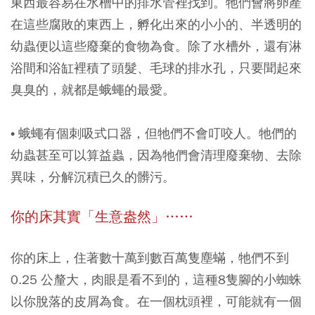
東西最容易在水槽中的排水管裡找到。牠們會將卵產
在這些腐敗的東西上，孵化出來的小小的、半透明的
幼蟲便以這些廢棄的食物為食。除了水槽外，還有淋
浴間和浴缸裡積了頭髮、毛球的排水孔，只要聞起來
臭臭的，就都是蛾蠅的最愛。
• 蛾蠅有個刺吸式口器，但牠們不會叮咬人。牠們的
幼蟲甚至可以算益蟲，因為牠們會清理廢棄物、去除
異味，分解沉積已久的髒污。
你的床其實「生意盎然」……
你的床上，住著數十萬到數百萬隻塵蟎，牠們不到
0.25 公釐大，肉眼是看不到的，這種8隻腳的小蜘蛛
以你脫落的皮屑為食。在一個枕頭裡，可能就有一個