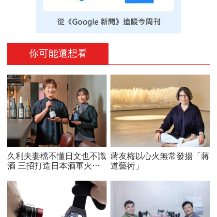
你可能還想看
久利夫妻檔不懂日文也不識
蔣友梅以心火無常發揚「蔣
酒 三招打造日本酒軍火庫
道藝術」
收服兩千餐廳 清酒門外漢
躍前三大代理