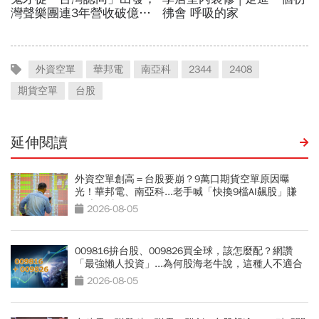
外資空單
華邦電
南亞科
2344
2408
期貨空單
台股
延伸閱讀
外資空單創高＝台股要崩？9萬口期貨空單原因曝
光！華邦電、南亞科...老手喊「快換9檔AI飆股」賺
Q3大行情
2026-08-05
009816拚台股、009826買全球，該怎麼配？網讚
「最強懶人投資」...為何股海老牛說，這種人不適合
買？
2026-08-05