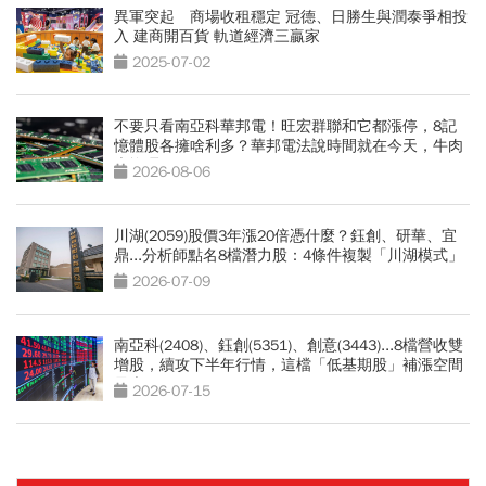
異軍突起 商場收租穩定 冠德、日勝生與潤泰爭相投
入 建商開百貨 軌道經濟三贏家
2025-07-02
不要只看南亞科華邦電！旺宏群聯和它都漲停，8記
憶體股各擁啥利多？華邦電法說時間就在今天，牛肉
大塊嗎
2026-08-06
川湖(2059)股價3年漲20倍憑什麼？鈺創、研華、宜
鼎...分析師點名8檔潛力股：4條件複製「川湖模式」
2026-07-09
南亞科(2408)、鈺創(5351)、創意(3443)...8檔營收雙
增股，續攻下半年行情，這檔「低基期股」補漲空間
最大
2026-07-15