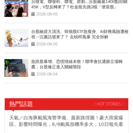
台積電、聯發科、聯電、群創...台股飆逾1400點叩關
45K，V型反轉來了？杜金龍先挑2檔「便當股」
2026-08-05
台股融資大清洗、韓個股ETF急瘦身、AI財務風險遭檢
視…沉澱訊號來了？ 去槓桿風暴 完全拆解
2026-08-05
急跌股暴增、恐慌情緒未散！聯準會抗通膨立場轉
鷹，台股修正進入關鍵階段
2026-08-04
熱門話題
/ HOT STORIES /
天氣／白海豚颱風海警準備、最新路徑圖！豪大雨紫爆
區、影響時間曝光，8/8颱風假機率多大，10日報先看