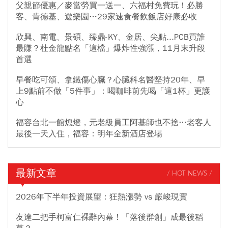
父親節優惠／麥當勞買一送一、六福村免費玩！必勝
客、肯德基、遊樂園…29家速食餐飲飯店好康必收
欣興、南電、景碩、臻鼎-KY、金居、尖點...PCB買誰
最賺？杜金龍點名「這檔」爆炸性強漲，11月末升段
首選
早餐吃可頌、拿鐵傷心臟？心臟科名醫堅持20年、早
上9點前不做「5件事」：喝咖啡前先喝「這1杯」更護
心
福容台北一館熄燈，元老級員工阿基師也不捨…老客人
最後一天入住，福容：明年全新酒店登場
最新文章
/ HOT NEWS /
2026年下半年投資展望：狂熱漲勢 vs 嚴峻現實
友達二把手柯富仁裸辭內幕！「落後群創」成最後稻