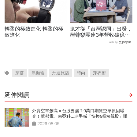
輕盈的極致進化 輕盈的極
鬼才從「台灣認同」出發，
致進化
灣聲樂團連3年營收破億！
台積電找它到熊本、施振榮
Ads by
百場音樂會必到
穿搭
洪伽瑜
丹迪旅店
時尚
穿衣術
延伸閱讀
外資空單創高＝台股要崩？9萬口期貨空單原因曝
光！華邦電、南亞科...老手喊「快換9檔AI飆股」賺
Q3大行情
2026-08-05