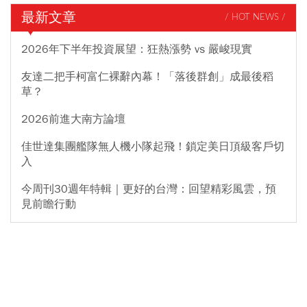
最新文章
/ HOT NEWS /
2026年下半年投資展望：狂熱漲勢 vs 嚴峻現實
友達二把手柯富仁裸辭內幕！「落後群創」成最後稻
草？
2026前進大南方論壇
佳世達集團艦隊無人機小隊起飛！鎖定美日頂級客戶切
入
今周刊30週年特輯｜更好的台灣：回望精彩風雲，預
見前瞻行動