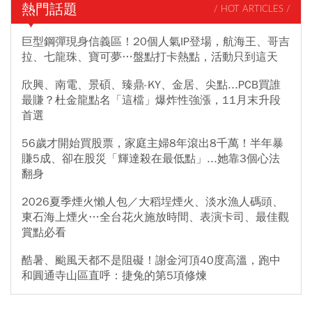
熱門話題
/ HOT ARTICLES /
巨型鋼彈現身信義區！20個人氣IP登場，航海王、哥吉
拉、七龍珠、寶可夢…盤點打卡熱點，活動只到這天
欣興、南電、景碩、臻鼎-KY、金居、尖點...PCB買誰
最賺？杜金龍點名「這檔」爆炸性強漲，11月末升段
首選
56歲才開始買股票，家庭主婦8年滾出8千萬！半年暴
賺5成、卻在股災「輝達殺在最低點」...她靠3個心法
翻身
2026夏季煙火懶人包／大稻埕煙火、淡水漁人碼頭、
東石海上煙火…全台花火施放時間、表演卡司、最佳觀
賞點必看
酷暑、颱風天都不是阻礙！謝金河頂40度高溫，跑中
和圓通寺山區直呼：捷兔的第5項修煉