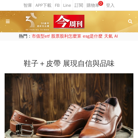
0
熱門：
市值型etf
股票股利怎麼算
esg是什麼
天氣
AI
鞋子＋皮帶 展現自信與品味