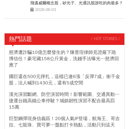
飛邁威爾概念股，矽光子、光通訊股誰吃的肉最多？
2026-06-03
熱門話題
/ HOT STORIES /
慈濟遭詐騙10億怎麼發生的？陳昱瑄律師見證嚴下跪
博信任！豪宅藏158公斤黃金，洗錢手法曝光…慈濟回
應了
國巨還在500元掙扎，這檔已連6漲「反彈7成」衝千金
股，法人喊到1430元，還有5成空間
漢光演習斷網、防空演習時間！影響範圍、交通異動…
捷運台鐵高鐵公車停駛？城鎮韌性演習不配合最高罰
15萬
巨型鋼彈現身信義區！20個人氣IP登場，航海王、哥吉
拉、七龍珠、寶可夢…盤點打卡熱點，活動只到這天