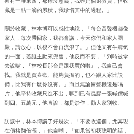
擁有一堆東西，那樣沒意義，我雖是個窮教員，但收
藏是一點一滴的累積，我珍惜其中的過程。」
關於收藏，林本博可以感性地說，「每台留聲機都像
家人，每次帶回家，我都會講，今天你們和家人團
聚，請放心，以後不會再流浪了。」但他又有牛脾氣
的一面，若誰主動來兜售，他反而不要，「到時被拿
去說嘴，『林校長那台是跟我買的啦』，我自己會
找。我就是買喜歡、能夠負擔的，也不跟人家比設
備，比我有什麼你沒有。」而且無論留聲機還是唱
片，他堅持收藏只進不出，聊到已有蟲膠一張喊價喊
到四、五萬元，他直說，都是炒作，勸大家別收。
訪談中，林本博講了好幾次，「不要收這個，尤其現
在價格翻倍漲，」他自嘲，「如果當初我聰明的話，