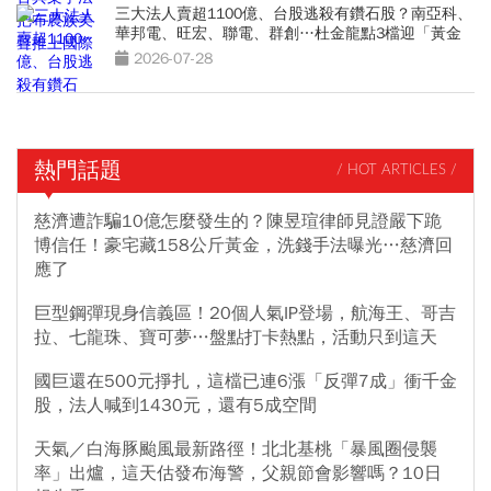
三大法人賣超1100億、台股逃殺有鑽石股？南亞科、
華邦電、旺宏、聯電、群創…杜金龍點3檔迎「黃金
坑」買點
2026-07-28
熱門話題
/ HOT ARTICLES /
慈濟遭詐騙10億怎麼發生的？陳昱瑄律師見證嚴下跪
博信任！豪宅藏158公斤黃金，洗錢手法曝光…慈濟回
應了
巨型鋼彈現身信義區！20個人氣IP登場，航海王、哥吉
拉、七龍珠、寶可夢…盤點打卡熱點，活動只到這天
國巨還在500元掙扎，這檔已連6漲「反彈7成」衝千金
股，法人喊到1430元，還有5成空間
天氣／白海豚颱風最新路徑！北北基桃「暴風圈侵襲
率」出爐，這天估發布海警，父親節會影響嗎？10日