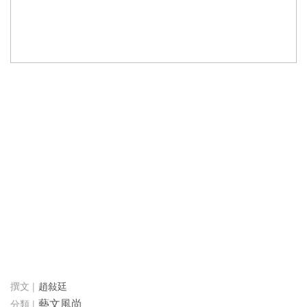
趙敍廷
藝文風尚