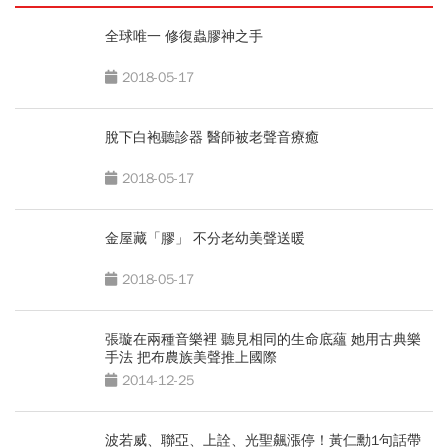
全球唯一 修復蟲膠神之手
2018-05-17
脫下白袍聽診器 醫師被老聲音療癒
2018-05-17
金屋藏「膠」 不分老幼美聲送暖
2018-05-17
張璇在兩種音樂裡 聽見相同的生命底蘊 她用古典樂
手法 把布農族美聲推上國際
2014-12-25
波若威、聯亞、上詮、光聖飆漲停！黃仁勳1句話帶