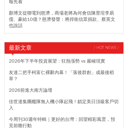
報先看
顏博文從聯電到慈濟，商場老將為何會信陳昱瑄李易
儒、豪給10億？慈濟發聲：將捍衛信眾捐款、蔡英文
也說話
最新文章
/ HOT NEWS /
2026年下半年投資展望：狂熱漲勢 vs 嚴峻現實
友達二把手柯富仁裸辭內幕！「落後群創」成最後稻
草？
2026前進大南方論壇
佳世達集團艦隊無人機小隊起飛！鎖定美日頂級客戶切
入
今周刊30週年特輯｜更好的台灣：回望精彩風雲，預
見前瞻行動