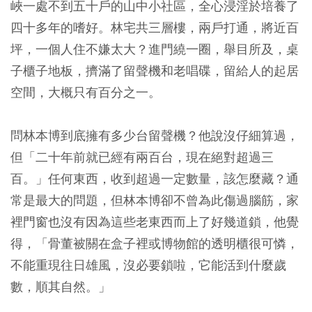
峽一處不到五十戶的山中小社區，全心浸淫於培養了
四十多年的嗜好。林宅共三層樓，兩戶打通，將近百
坪，一個人住不嫌太大？進門繞一圈，舉目所及，桌
子櫃子地板，擠滿了留聲機和老唱碟，留給人的起居
空間，大概只有百分之一。
問林本博到底擁有多少台留聲機？他說沒仔細算過，
但「二十年前就已經有兩百台，現在絕對超過三
百。」任何東西，收到超過一定數量，該怎麼藏？通
常是最大的問題，但林本博卻不曾為此傷過腦筋，家
裡門窗也沒有因為這些老東西而上了好幾道鎖，他覺
得，「骨董被關在盒子裡或博物館的透明櫃很可憐，
不能重現往日雄風，沒必要鎖啦，它能活到什麼歲
數，順其自然。」