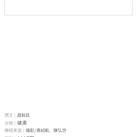
趙敍廷
健康
攝影/唐紹航、陳弘岱