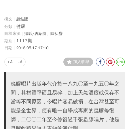
趙敍廷
健康
攝影/唐紹航、陳弘岱
1117期
2018-05-17 17:10
+A
-A
加入收藏
蟲膠唱片出版年代介於一八九○至一九五○年之
間，其材質堅硬且易碎，加上天氣溫度或保存不
當等不同原因，令唱片容易破損，在台灣甚至可
能是全世界，便有唯一自學成專家的蟲膠修復
師，二○○二年至今修復過千張蟲膠唱片，他是
蟲膠收藏界無人不知的潘啟明。