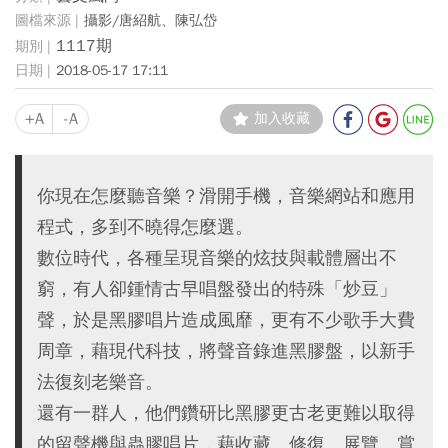
攝影/唐紹航、陳弘岱
1117期
2018-05-17 17:11
+A
-A
加入收藏
你現在怎麼聽音樂？滑開手機，音樂網站和應用
程式，多到不曉得怎麼選。
數位時代，各種呈現音樂的炫技與載體層出不
窮，有人卻鍾情古早唱盤發出的特殊「炒豆」
聲，於是黑膠唱片造成風靡，更有不少歌手大費
周章，藉現代科技，將聲音錄進黑膠盤，以新手
法復刻老樂音。
還有一群人，他們鑽研比黑膠更古老更難以取得
的留聲機與蟲膠唱片，藉收藏、修復、展覽、賞