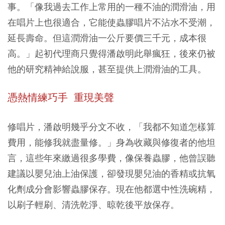
事。「像我過去工作上常用的一種不油的潤滑油，用
在唱片上也很適合，它能使蟲膠唱片不沾水不受潮，
延長壽命。但這潤滑油一公斤要價三千元，成本很
高。」起初代理商只覺得潘啟明此舉瘋狂，後來仍被
他的研究精神給說服，甚至提供上潤滑油的工具。
憑熱情練巧手 重現美聲
修唱片，潘啟明幾乎分文不收，「我都不知道怎樣算
費用，能修我就盡量修。」身為收藏與修復者的他坦
言，這些年來繳過很多學費，像保養蟲膠，他曾誤聽
建議以嬰兒油上油保護，卻發現嬰兒油的香精或抗氧
化劑成分會影響蟲膠保存。現在他都選中性洗碗精，
以刷子輕刷、清洗乾淨、晾乾後平放保存。