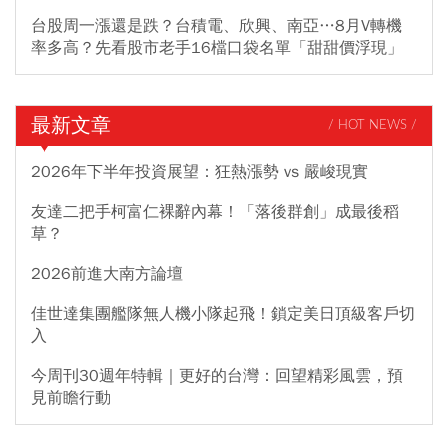
台股周一漲還是跌？台積電、欣興、南亞…8月V轉機
率多高？先看股市老手16檔口袋名單「甜甜價浮現」
最新文章
/ HOT NEWS /
2026年下半年投資展望：狂熱漲勢 vs 嚴峻現實
友達二把手柯富仁裸辭內幕！「落後群創」成最後稻
草？
2026前進大南方論壇
佳世達集團艦隊無人機小隊起飛！鎖定美日頂級客戶切
入
今周刊30週年特輯｜更好的台灣：回望精彩風雲，預
見前瞻行動