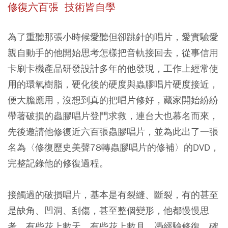
修復六百張 技術皆自學
為了重聽那張小時候愛聽但卻跳針的唱片，愛實驗愛
親自動手的他開始思考怎樣把音軌接回去，從事信用
卡刷卡機產品研發設計多年的他發現，工作上經常使
用的環氧樹脂，硬化後的硬度與蟲膠唱片硬度接近，
便大膽應用，沒想到真的把唱片修好，藏家開始紛紛
帶著破損的蟲膠唱片登門求救，連台大也慕名而來，
先後邀請他修復近六百張蟲膠唱片，並為此出了一張
名為〈修復歷史美聲78轉蟲膠唱片的修補〉的DVD，
完整記錄他的修復過程。
接觸過的破損唱片，基本是有裂縫、斷裂，有的甚至
是缺角、凹洞、刮傷，甚至整個變形，他都慢慢思
考，有些花上數天、有些花上數月，憑經驗修復，確