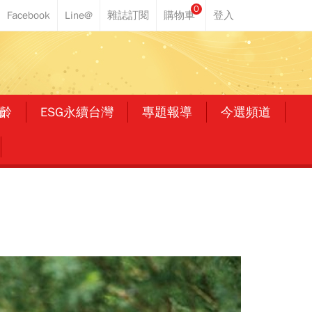
0
齡
ESG永續台灣
專題報導
今選頻道