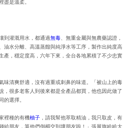
裡盡是溫柔。
壤到灌溉用水，都通過
無毒
、無重金屬與無農藥認證，
、油水分離、高溫蒸餾與純淨水等工序，製作出純度高
生產，穩定度高，六年下來，全台各地累積了不少忠實
氣味清爽舒適，沒有過重或刺鼻的味道。「被山上的毒
說，很多老客人到後來都是全產品都買，他也因此做了
同的選擇。
家裡種的有機
柚子
，請我幫他萃取精油，我只取皮，有
錢給朋友，算他們倒楣交到壞朋友啦！」張展旗哈哈大