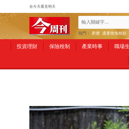
在今天看見明天
熱門：
房價
遺產稅免稅額
投資理財
保險稅制
產業時事
職場