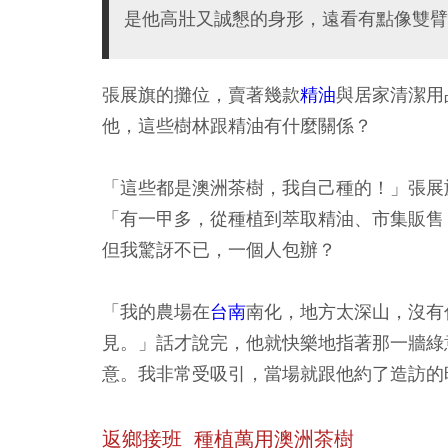
是他高壯又誠懇的身形，遠看有點像雙臂
張展旗的攤位，賣著幾款
精油
與居家清潔用
他，這些樹林跟精油有什麼關係？
「這些都是澳洲茶樹，我自己種的！」張展
「有一甲多，從種植到萃取精油、市集販售
但我驚訝不已，一個人包辦？
「我的農場在
台南
南化，地方太深山，沒有
見。」話才說完，他就快樂地指著那一牆綠
意。我非常受吸引，當場就跟他約了造訪的
返鄉接班 種植萬用澳洲茶樹