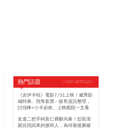
熱門話題
/ HOT ARTICLES /
《吉伊卡哇》電影7/31上映！威秀影
城特典、預售套票…販售資訊整理，
討伐棒+小卡必收、上映戲院一文看
友達二把手柯富仁裸辭內幕！彭双浪
親自找回來的接班人，為何最後撕破