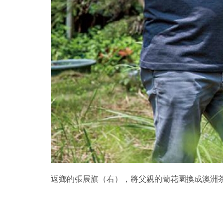
返鄉的張展旗（右），將父親的蘭花園換成澳洲