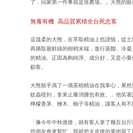
了，回家第一件事就是巡農場。」大熊的眼
無毒有機 高品質累積全台死忠客
這溫柔的大熊，在萃取精油上也謹慎，從土
再摘取最鮮綠的樹梢末端，進行蒸餾、冷凝
的精油。正因為夠純淨、成分好，又是小量
顧客。
大熊順手滴了一滴茶樹精油在我掌心，果然
蚊蟲咬到，拿來止癢消腫也有效。」他笑著
檸檬香茅、檜木、柚子等精油，讓客人有不
「像今年中秋過後，就有客人拿了幾百台斤
些朋友會來幫忙，我就把去皮後的果肉當工