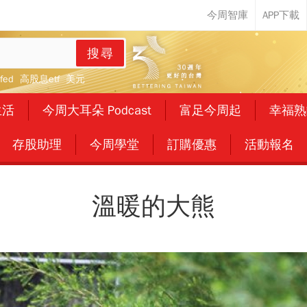
搜尋
fed
高股息etf
美元
生活
今周大耳朵 Podcast
富足今周起
幸福熟
存股助理
今周學堂
訂購優惠
活動報名
溫暖的大熊