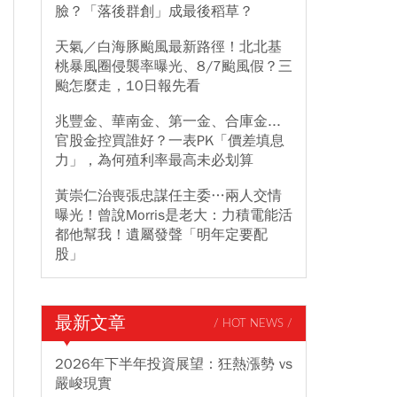
臉？「落後群創」成最後稻草？
天氣／白海豚颱風最新路徑！北北基
桃暴風圈侵襲率曝光、8/7颱風假？三
颱怎麼走，10日報先看
兆豐金、華南金、第一金、合庫金...
官股金控買誰好？一表PK「價差填息
力」，為何殖利率最高未必划算
黃崇仁治喪張忠謀任主委…兩人交情
曝光！曾說Morris是老大：力積電能活
都他幫我！遺屬發聲「明年定要配
股」
最新文章
/ HOT NEWS /
2026年下半年投資展望：狂熱漲勢 vs
嚴峻現實