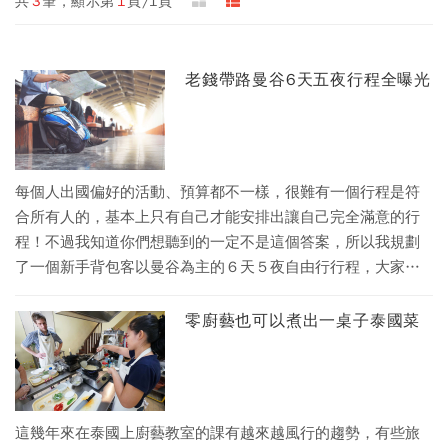
共
3
筆，顯示第
1
頁/1頁
老錢帶路曼谷6天五夜行程全曝光
每個人出國偏好的活動、預算都不一樣，很難有一個行程是符
合所有人的，基本上只有自己才能安排出讓自己完全滿意的行
程！不過我知道你們想聽到的一定不是這個答案，所以我規劃
了一個新手背包客以曼谷為主的６天５夜自由行行程，大家可
以用這個範本做為參考，再微調成更適合自己的版本囉！
零廚藝也可以煮出一桌子泰國菜
這幾年來在泰國上廚藝教室的課有越來越風行的趨勢，有些旅