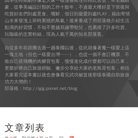
因學生時期動作像老人家一樣慢條斯理而得此名號，本名錢鎮
豪，從事美編設計類的工作十餘年，不過最大嗜好是下班後與
吃貨好友們到處覓食、嚐鮮，假日則最愛到處PLAY，藉由寄情
山水來發洩上班時累積的鳥氣！後來養成了用部落格介紹生活
點滴的好習慣，不知不覺越寫越帶勁兒，也累積了許多吃貨、
玩咖級的忠實粉絲，現為人氣千萬的知名部落客。
自從多年前跟團去過一趟泰國以後，從此就像著魔一樣愛上這
一塊土地（但也一樣愛台灣……），也從一個不會訂機票、不
敢自己搭飛機的肉腳背包客，慢慢進化成什麼都可以自己來，
更樂於將自己旅遊經驗、撇步分享給大家的老鳥背包客，相信
大家看完這本書以後也會像看完武功祕笈後那樣泰國自助旅遊
功力大增的！
部落格：http://qpjj.pixnet.net/blog
文章列表