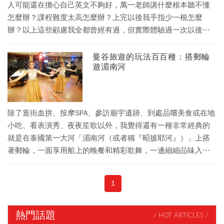
人可能還在擔心自己英文不夠好，萬一老師講什麼根本聽不懂
怎麼辦？課程難度太高怎麼辦？上完以後我手指少一根怎麼
辦？以上這些顧慮我全都曾經有過，但實際體驗過一次以後發
現真的太多慮了，在泰國學做菜真的輕鬆又好玩！
曼谷旅遊的玩法百百種：搭郵輪
遊湄南河
除了逛街血拼、按摩SPA、參訪廟宇遺跡、到處品嚐美食或在地
小吃、看表演秀、夜夜笙歌以外，我覺得還有一種非常經典的
就是在泰國第一大河「湄南河（或者稱『昭披耶河』）」上搭
著郵輪，一面享用船上的晚餐和精彩歌舞，一邊細細品味入夜
後的湄南河與沿線建築、燈光交織出的美景。
1
熱門話題
/ HOT ARTICLES /