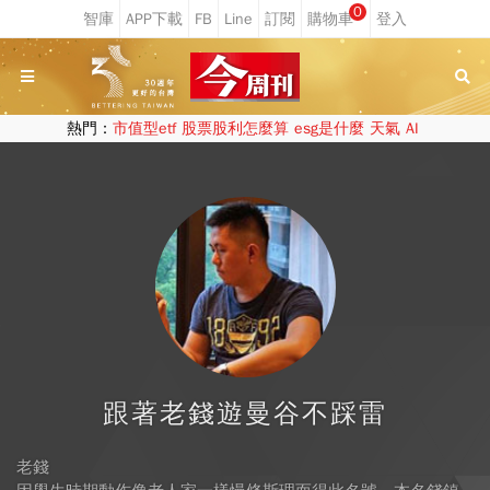
0
熱門：
市值型etf
股票股利怎麼算
esg是什麼
天氣
AI
跟著老錢遊曼谷不踩雷
老錢