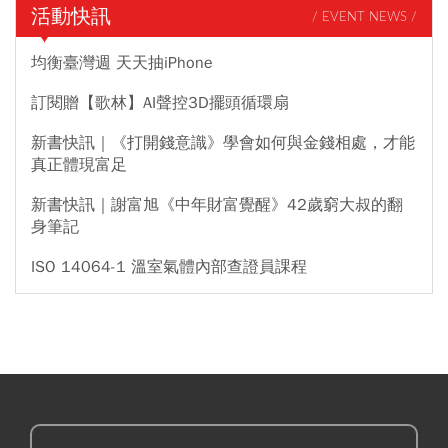
活動快訊
/ EVENT NEWS /
均衡臺灣週 天天抽iPhone
訂閱贈【歌林】AI聲控3D擺頭循環扇
新書快訊｜《打開錢意識》學會如何與金錢相處，才能
真正體現富足
新書快訊｜謝富旭《中年財富覺醒》42歲窮大叔的翻
身筆記
ISO 14064-1 溫室氣體內部查證員課程