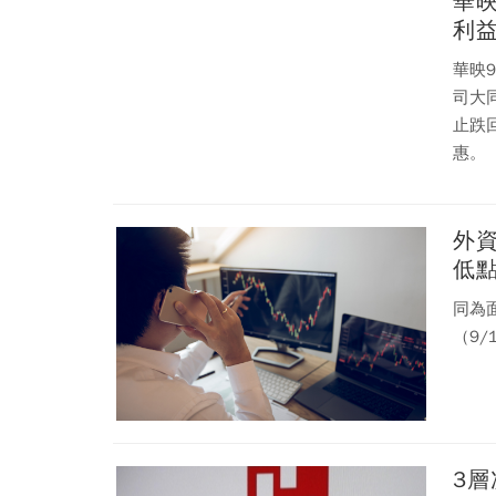
華映
利
華映
司大
止跌
惠。
外
低
同為
（9/
3