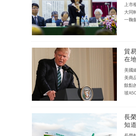
上市
大同
一鞠
貿易戰
美國
美商
餘點
坡A
長
知
長榮