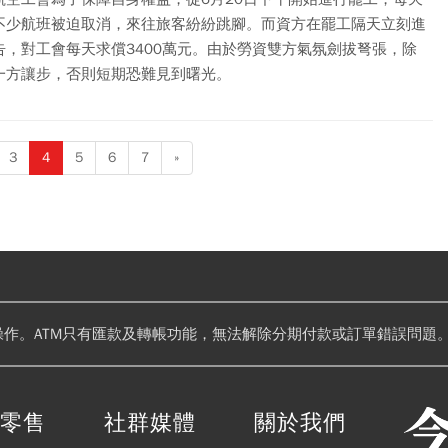
不少航班被迫取消，來往旅客紛紛跳腳。而資方在罷工隔天立刻進
告，對工會每天求償3400萬元。由於勞資雙方氣氛劍拔弩張，除
一方讓步，否則短期恐難見到曙光。
3
4
5
6
7
»
操作。ATM只有匯款及轉帳功能，無法解除分期付款或訂單錯誤問題。
閱零售
社群媒體
關於我們