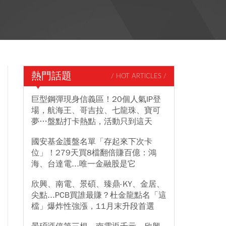
熱門話題
/ HOT ARTICLES /
巨型鋼彈現身信義區！20個人氣IP登
場，航海王、哥吉拉、七龍珠、寶可
夢…盤點打卡熱點，活動只到這天
國安基金護盤名單「存起來下次卡
位」！279天買8檔翻倍賺百億：鴻
海、台達電...唯一金融股是它
欣興、南電、景碩、臻鼎-KY、金居、
尖點...PCB買誰最賺？杜金龍點名「這
檔」爆炸性強漲，11月末升段首選