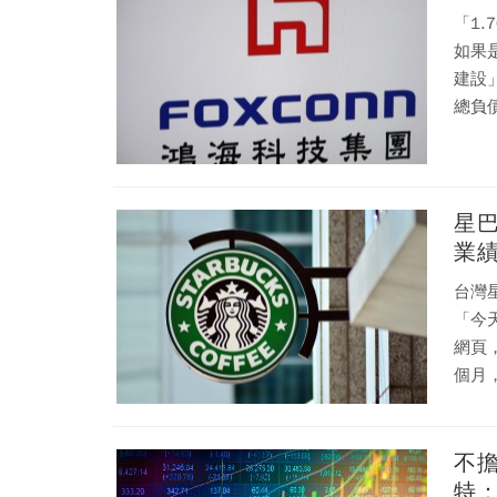
「1
如果
建設
總負
星
業
台灣
「今
網頁
個月
不
特