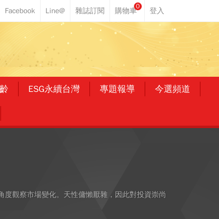
0
齡
ESG永續台灣
專題報導
今選頻道
角度觀察市場變化。天性傭懶厭雜，因此對投資崇尚