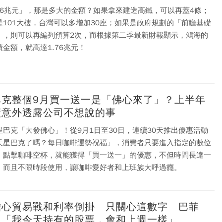
.76兆元」，那是多大的金額？如果拿來建造高鐵，可以再蓋4條；
是101大樓，台灣可以多增加30座；如果是政府規劃的「前瞻基礎
」，則可以再編列預算2次，而根據第二季最新財報顯示，鴻海的
債金額，就高達1.76兆元！
巴克整個9月買一送一是「佛心來了」？上半年
績意外透露公司不想說的事
星巴克「大發佛心」！從9月1日至30日，連續30天推出優惠活動
天星巴克了嗎？每日咖啡運勢祝福」，消費者只要進入指定的數位
，點擊咖啡空杯，就能獲得「買一送一」的優惠，不但時間長達一
，而且不限時段使用，讓咖啡愛好者和上班族大呼過癮。
擔心貿易戰和利率倒掛 只關心這數字 巴菲
：「我今天持有的股票，會和上週一樣」