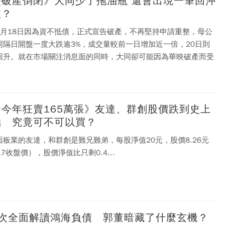
破產倒閉》大同少了拖油瓶 還會出現一筆回沖
益？
9月18日因為資不抵債，正式宣告破產，不再堅持申請重整，母公
同隔日開盤一度大跌逾3%，成交量較前一日增加近一倍，20日則
回升。就在市場關注消息面的同時，大同卻可能因為華映破產而受
資今年狂賣165萬張》友達、群創股價跌到史上
點 究竟可不可以買？
面板業的友達，和群創是難兄難弟，每股淨值20元，股價8.26元
17收盤價），股價淨值比只剩0.4...
層次全面解讀鴻海負債 郭董暗藏了什麼玄機？