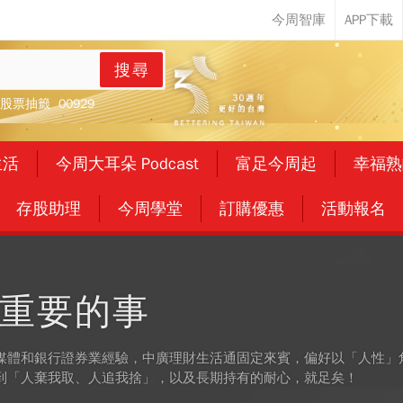
搜尋
股票抽籤
00929
生活
今周大耳朵 Podcast
富足今周起
幸福熟
存股助理
今周學堂
訂購優惠
活動報名
重要的事
媒體和銀行證券業經驗，中廣理財生活通固定來賓，偏好以「人性」
到「人棄我取、人追我捨」，以及長期持有的耐心，就足矣！