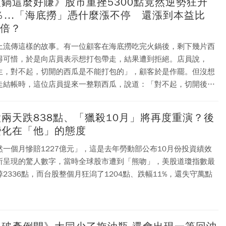
火鍋這麼好賺》股市重挫5300點竟然逆勢狂升
％...「海底撈」憑什麼漲不停 還漲到本益比
0倍？
上流傳這樣的故事。有一位顧客在海底撈吃完火鍋後，剩下幾片西
得可惜，於是向店員表示想打包帶走，結果遭到拒絕。店員說，
生，對不起，切開的西瓜是不能打包的」，顧客於是作罷。但沒想
走結帳時，這位店員提來一整顆西瓜，說道：「對不起，切開後的
不衛生，給您一顆完整的。」
兩天跌838點、「獵殺10月」將再度重演？後
變化在「他」的態度
然一個月慘賠1227億元」，這是去年勞動部公布10月份投資績效
所呈現的驚人數字，當時全球股市遭到「熊吻」，美股道瓊指數最
掉2336點，而台股整個月狂潟了1204點、跌幅11%，還失守萬點
。