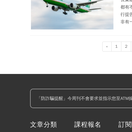
都有
行提
非有
«
1
2
「防詐騙提醒」今周刊不會要求並指示您至ATM
文章分類
課程報名
訂