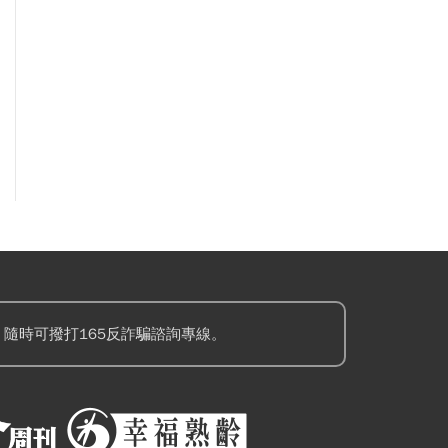
隨時可撥打165反詐騙諮詢專線。