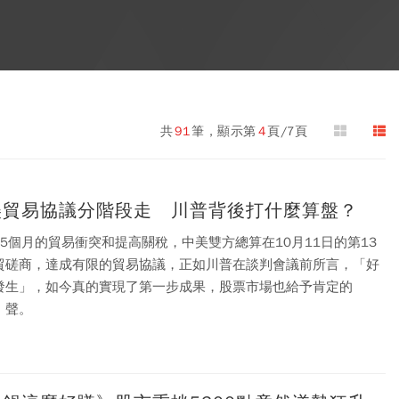
共
91
筆，顯示第
4
頁/7頁
美貿易協議分階段走 川普背後打什麼算盤？
15個月的貿易衝突和提高關稅，中美雙方總算在10月11日的第13
貿磋商，達成有限的貿易協議，正如川普在談判會議前所言，「好
發生」，如今真的實現了第一步成果，股票市場也給予肯定的
」聲。