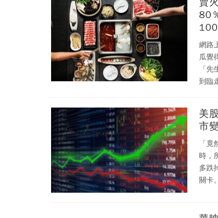
賣
80
10
網路
瓜覺
「先
到臨
西瓜
美股
市
「竟
時，
多跌
關卡