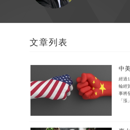
文章列表
中
經過
輪經
事將
「漲