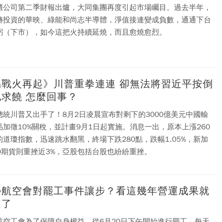
櫃公司第二季財報出爐，大同集團再度引起市場矚目。過去半年，
轉投資的華映、綠能和尚志半導體，淨值接連變成負數，通通下台
躬（下市），如今這把火持續延燒，而且愈燒愈烈。
火再起》川普重拳連連 卻無法將習近平按倒
在地求饒 怎麼回事？
總統川普又出手了！8月2日凌晨宣布對剩下的3000億美元中國輸
品加徵10%關稅，並計畫9月1日起實施。消息一出，原本上漲260
的道瓊指數，迅速跳水翻黑，終場下跌280點，跌幅1.05%，新加
50期貨則重挫近3%，亞股包括台股也紛紛重挫。
榮航空會對罷工事件讓步？看這幾年營運成果就
道了
航空工會為了保障自身權益，從6月20日下午開始進行罷工，每天