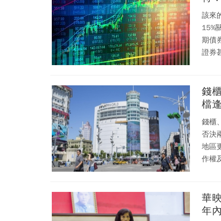
該來
15
期債
證券甚
錢
檔
錢櫃
否決
地區
作權
華
年