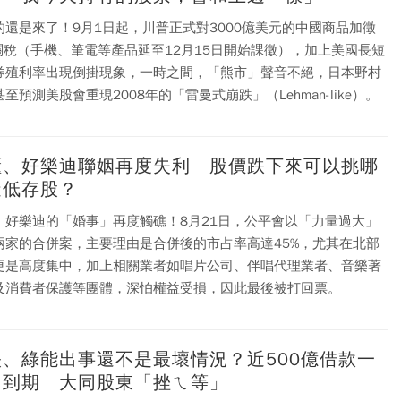
的還是來了！9月1日起，川普正式對3000億美元的中國商品加徵
%關稅（手機、筆電等產品延至12月15日開始課徵），加上美國長短
券殖利率出現倒掛現象，一時之間，「熊市」聲音不絕，日本野村
至預測美股會重現2008年的「雷曼式崩跌」（Lehman-like）。
櫃、好樂迪聯姻再度失利 股價跌下來可以挑哪
逢低存股？
、好樂迪的「婚事」再度觸礁！8月21日，公平會以「力量過大」
兩家的合併案，主要理由是合併後的市占率高達45%，尤其在北部
更是高度集中，加上相關業者如唱片公司、伴唱代理業者、音樂著
及消費者保護等團體，深怕權益受損，因此最後被打回票。
映、綠能出事還不是最壞情況？近500億借款一
內到期 大同股東「挫ㄟ等」