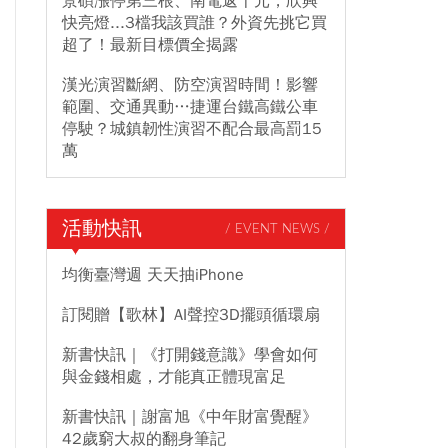
景碩漲停第三根、南電返千元，欣興
快亮燈...3檔我該買誰？外資先挑它買
超了！最新目標價全揭露
漢光演習斷網、防空演習時間！影響
範圍、交通異動…捷運台鐵高鐵公車
停駛？城鎮韌性演習不配合最高罰15
萬
活動快訊
/ EVENT NEWS /
均衡臺灣週 天天抽iPhone
訂閱贈【歌林】AI聲控3D擺頭循環扇
新書快訊｜《打開錢意識》學會如何
與金錢相處，才能真正體現富足
新書快訊｜謝富旭《中年財富覺醒》
42歲窮大叔的翻身筆記