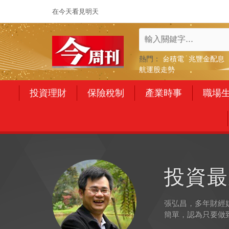
在今天看見明天
熱門：
台積電
兆豐金配息
航運股走勢
投資理財
保險稅制
產業時事
職場
投資最
張弘昌，多年財經
簡單，認為只要做