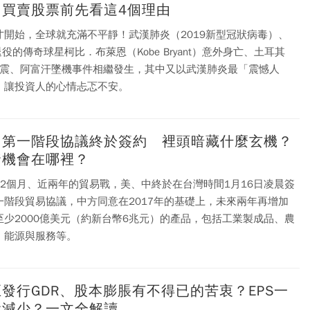
？買賣股票前先看這4個理由
才開始，全球就充滿不平靜！武漢肺炎（2019新型冠狀病毒）、
退役的傳奇球星柯比．布萊恩（Kobe Bryant）意外身亡、土耳其
8強震、阿富汗墜機事件相繼發生，其中又以武漢肺炎最「震憾人
，讓投資人的心情忐忑不安。
中第一階段協議終於簽約 裡頭暗藏什麼玄機？
資機會在哪裡？
22個月、近兩年的貿易戰，美、中終於在台灣時間1月16日凌晨簽
一階段貿易協議，中方同意在2017年的基礎上，未來兩年再增加
至少2000億美元（約新台幣6兆元）的產品，包括工業製成品、農
、能源與服務等。
發行GDR、股本膨脹有不得已的苦衷？EPS一
會減少？一文全解讀