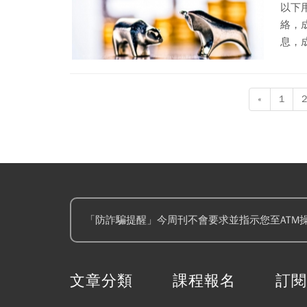
以下
絡，
息，
«
1
2
「防詐騙提醒」今周刊不會要求並指示您至ATM
文章分類
課程報名
訂