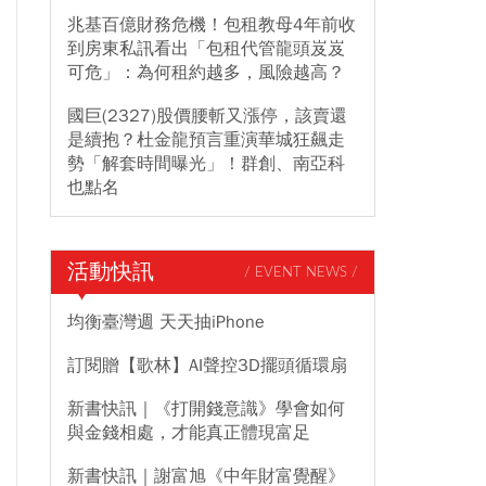
兆基百億財務危機！包租教母4年前收
到房東私訊看出「包租代管龍頭岌岌
可危」：為何租約越多，風險越高？
國巨(2327)股價腰斬又漲停，該賣還
是續抱？杜金龍預言重演華城狂飆走
勢「解套時間曝光」！群創、南亞科
也點名
活動快訊
/ EVENT NEWS /
均衡臺灣週 天天抽iPhone
訂閱贈【歌林】AI聲控3D擺頭循環扇
新書快訊｜《打開錢意識》學會如何
與金錢相處，才能真正體現富足
新書快訊｜謝富旭《中年財富覺醒》