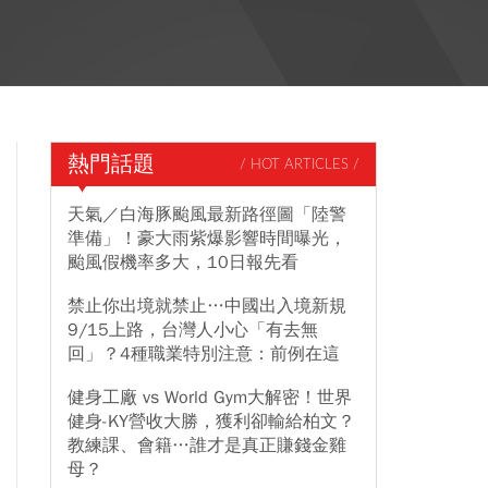
熱門話題
/ HOT ARTICLES /
天氣／白海豚颱風最新路徑圖「陸警
準備」！豪大雨紫爆影響時間曝光，
颱風假機率多大，10日報先看
禁止你出境就禁止…中國出入境新規
9/15上路，台灣人小心「有去無
回」？4種職業特別注意：前例在這
健身工廠 vs World Gym大解密！世界
健身-KY營收大勝，獲利卻輸給柏文？
教練課、會籍…誰才是真正賺錢金雞
母？