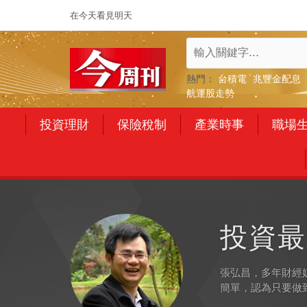
在今天看見明天
熱門：
台積電
兆豐金配息
航運股走勢
投資理財
保險稅制
產業時事
職場
投資最
張弘昌，多年財經
簡單，認為只要做