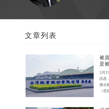
文章列表
被
是
2月
訊息
後台
（也
價，