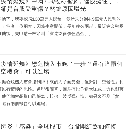
漢疫情延燒》中國7.8萬人確診，陸股挺住了，
何卻是台股受重傷？關鍵原因曝光
難搶了，我要認購100萬元人民幣，竟然只分到4.9萬元人民幣的
！」筆者一位朋友，因為生意關係，長年往來兩岸，最近在金融圈
推薦後，去申購一檔名叫「睿遠均衡價值基金」。
漢疫情延燒》想危機入市晚了一步？還有這兩個
利空機會」可以進場
人擔心危機入市會接到掉下來的刀子而受傷，但針對「突發性」利
可以有積極的思惟。道理很簡單，因為有比你還大咖或主力也跟著
，他們總會想幫自己解套，拉抬一波反彈行情。如果來不及「參
，還有兩個機會可以進場。
漢肺炎「感染」全球股市 台股開紅盤如何接