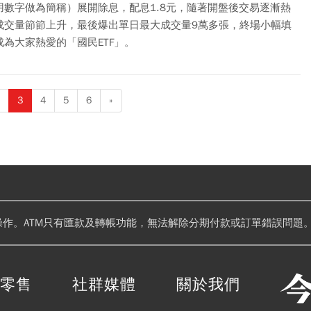
用數字做為簡稱）展開除息，配息1.8元，隨著開盤後交易逐漸熱
成交量節節上升，最後爆出單日最大成交量9萬多張，終場小幅填
成為大家熱愛的「國民ETF」。
3
4
5
6
»
操作。ATM只有匯款及轉帳功能，無法解除分期付款或訂單錯誤問題。
閱零售
社群媒體
關於我們