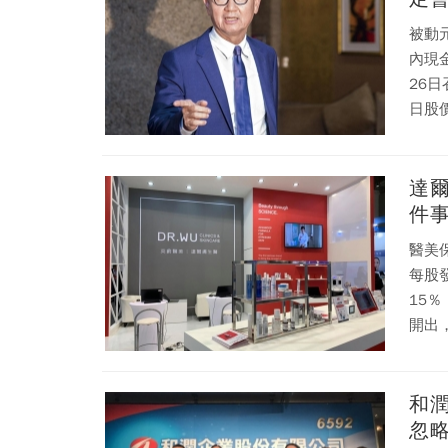
被動
內現
26
日股
盤仍
達
件
醫美
每股
15
開出
和
忽