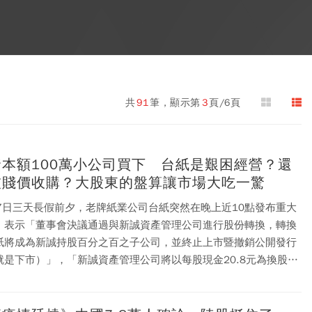
共
91
筆，顯示第
3
頁/6頁
資本額100萬小公司買下 台紙是艱困經營？還
被賤價收購？大股東的盤算讓市場大吃一驚
27日三天長假前夕，老牌紙業公司台紙突然在晚上近10點發布重大
，表示「董事會決議通過與新誠資產管理公司進行股份轉換，轉換
紙將成為新誠持股百分之百之子公司，並終止上市暨撤銷公開發行
就是下市）」，「新誠資產管理公司將以每股現金20.8元為換股對
以取得台紙全部股份。」