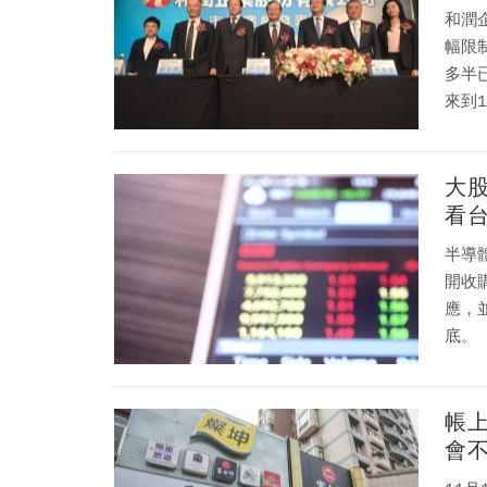
和潤
幅限制
多半
來到
大
看
半導體
開收
應，
底。
帳
會