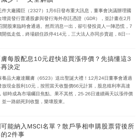
元件大廠國巨（2327）1月6日發布重大訊息，董事會決議辦理國
金增資發行普通股參與發行海外存託憑證（GDR），並計畫在2月
日召開股東臨時會通過。然而消息一出，卻引發投資人一陣恐慌，7
價開低走低，終場鎖住跌停414元，三大法人亦同步賣超，8日開
繼續下跌。
爾膚每股配息10元趕快追買漲停價？先搞懂這3
事再決定
保養品大廠達爾膚（6523）送出聖誕大禮！12月24日董事會通過
發放現金股利10元，按照當天收盤價66元計算，股息殖利率高達
％，頓時成為市場矚目焦點。果不其然，25-26日連續兩天以漲停價
，並一路鎖死到收盤，樂壞股東。
潤可能納入MSCI名單？散戶爭相申購股票背後所
略的2件事