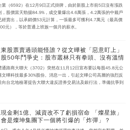
企業（6592）在12月9日正式掛牌，由於新股上市前5日沒有漲跌
，股價當天勁揚84.9%，成交量爆出4.6萬張，4.2萬張的中籤戶
已經賣出，以承銷價53元計算，一張最多可獲利4.7萬元（最高價
100元），等於普通上班族一個月的薪水。
股東股票賣過頭能怪誰？從文曄被「惡意盯上」
台股50年鬥爭史：股市叢林只有拳頭、沒有溫情
通路商大聯大（3702）突然在11月12日宣布要以每股45.8元公
購文曄科技最多30%股份。消息一出，引起文曄公司高層的強烈反
並向台北地檢署提告大聯大違反證券交易法及銀行法，準備抗爭到
上現金剩1億、減資改不了虧損宿命 「燦星旅」
不會是燦坤集團下一個將引爆的「炸彈」？