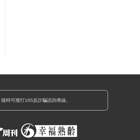
隨時可撥打165反詐騙諮詢專線。