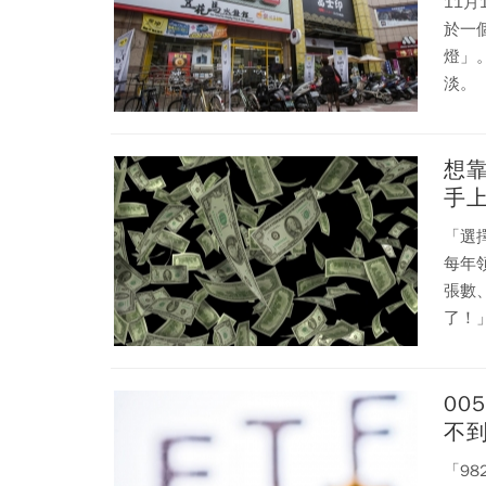
11
於一
燈」
淡。
想
手
「選
每年
張數
了！
00
不到
「98