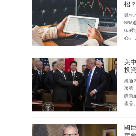
招
鼠年
NBA
6.
心」
美
投
經過
署第
購買
產品
國巨
定