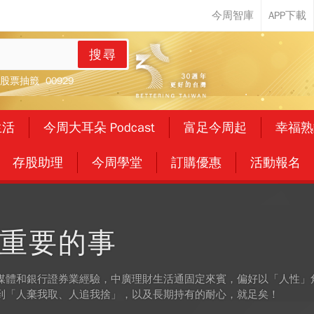
搜尋
股票抽籤
00929
生活
今周大耳朵 Podcast
富足今周起
幸福熟
存股助理
今周學堂
訂購優惠
活動報名
重要的事
媒體和銀行證券業經驗，中廣理財生活通固定來賓，偏好以「人性」
到「人棄我取、人追我捨」，以及長期持有的耐心，就足矣！