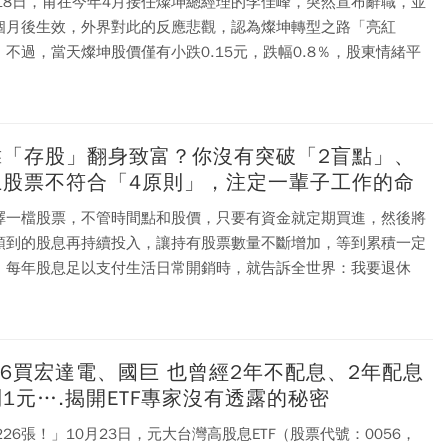
月18日，甫在今年4月接任燦坤總經理的李佳峰，突然宣布辭職，並
個月後生效，外界對此的反應悲觀，認為燦坤轉型之路「亮紅
。不過，當天燦坤股價僅有小跌0.15元，跌幅0.8％，股東情緒平
靠「存股」翻身致富？你沒有突破「2盲點」、
上股票不符合「4原則」，注定一輩子工作的命
擇一檔股票，不管時間點和股價，只要有資金就定期買進，然後將
領到的股息再持續投入，讓持有股票數量不斷增加，等到累積一定
、每年股息足以支付生活日常開銷時，就告訴全世界：我要退休
」
56買宏達電、國巨 也曾經2年不配息、2年配息
1元….揭開ETF專家沒有透露的秘密
226張！」10月23日，元大台灣高股息ETF（股票代號：0056，