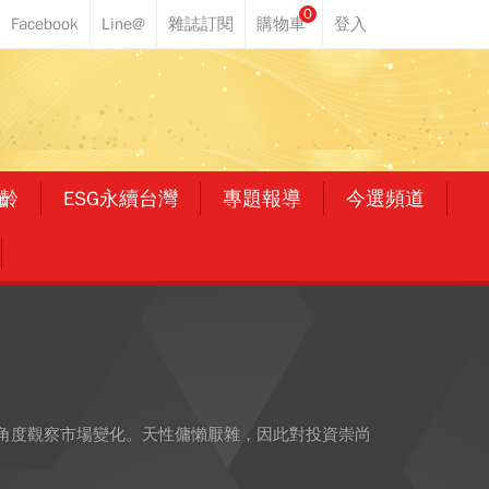
0
齡
ESG永續台灣
專題報導
今選頻道
角度觀察市場變化。天性傭懶厭雜，因此對投資崇尚