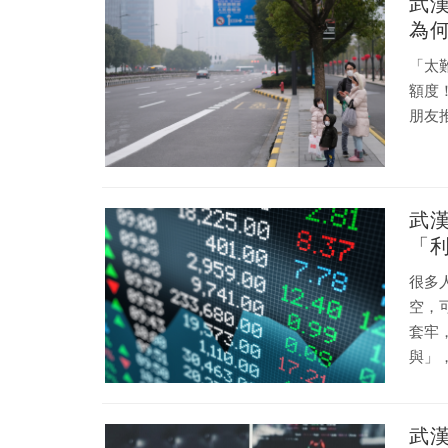
武
為
「太
額度
朋友
武
「
很多
空，
套牢
與」
武