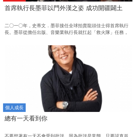
首席執行長墨菲以門外漢之姿 成功開疆闢土
二○一○年，史蒂文．墨菲接任全球拍賣龍頭佳士得首席執行
長。墨菲從擔任出版、音樂業執行長就扛起「救火隊」任務，
每次都能力挽狂瀾。而今轉戰藝術領域將滿一年，墨菲不僅成
功開拓亞洲地區新市場，更讓佳士得業績創下新高。
個人成長
總有一天看到你
不要想著有一天不會受到批評，因為批評是常態，只要認真並