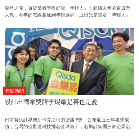
突然之間，百貨業者變得好寵「年輕人」！延續去年的百貨業
大戰，今年的戰線蔓延到年輕族群，近日光是鎖定「年輕人」
的百貨賣場，就陸續開出三家，包括誠品武昌店重開幕，上周
信義區的ATT 4 FUN試營運，連之前定位在高檔精品路線的明曜
百貨，也請來UNIQLO，將改裝為年輕人大店。
焦點新聞
設計出國拿獎牌李焜耀是喜也是憂
日前有設計界奧斯卡獎之稱的德國iF獎，公布最近三年獲獎成
績，台灣的佳世達科技排名全球第十，若加計集團三家企業名
列全球第七，排名於蘋果之後，也讓近來面臨虧損與營運雙重