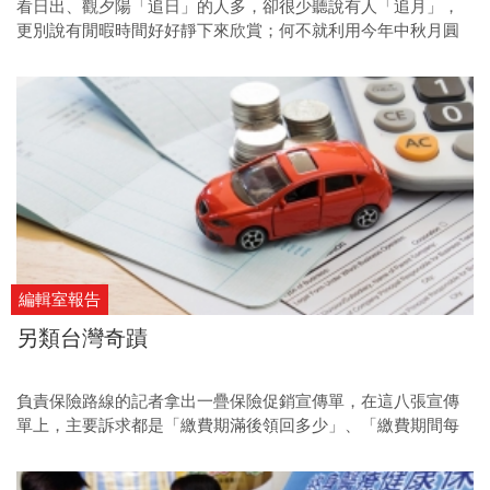
看日出、觀夕陽「追日」的人多，卻很少聽說有人「追月」，
更別說有閒暇時間好好靜下來欣賞；何不就利用今年中秋月圓
人團圓的三天連假，尋一處兼具休憩與觀月的地方，不論是闔
家一同或是小兩口一起，都分外有意義。
編輯室報告
另類台灣奇蹟
負責保險路線的記者拿出一疊保險促銷宣傳單，在這八張宣傳
單上，主要訴求都是「繳費期滿後領回多少」、「繳費期間每
年領回多少」，一時之間，以為看到的是某種新形態的投資商
品介紹。