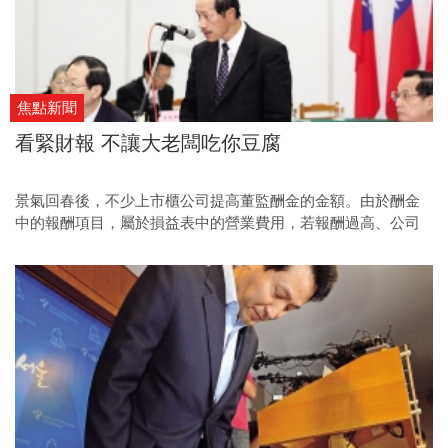
焦點新聞
看緊財報 不讓大老闆吃你豆腐
景氣回春後，不少上市櫃公司提高董監酬金的金額。由於酬金
中的報酬項目，屬於損益表中的營業費用，若報酬過高、公司
業績不彰，可供股東分配的盈餘就可能減少。專家建議，投資
人應檢視合併報表中，董監酬金占稅後純益比率，避免股東權
益遭到稀釋。