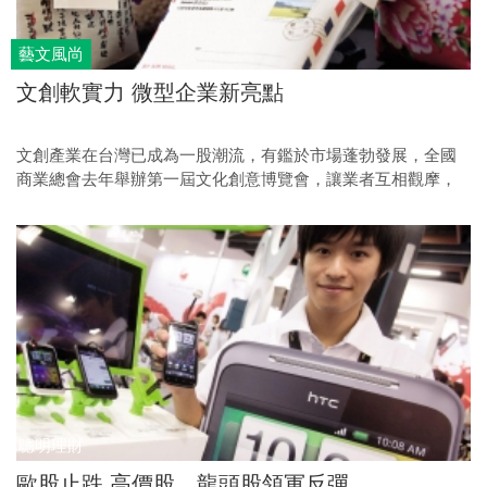
藝文風尚
文創軟實力 微型企業新亮點
文創產業在台灣已成為一股潮流，有鑑於市場蓬勃發展，全國
商業總會去年舉辦第一屆文化創意博覽會，讓業者互相觀摩，
同時也結合通路業者推廣。今年文博會將在九月八日開跑，本
刊先帶讀者一窺本次展覽精華。
聰明理財
歐股止跌 高價股、龍頭股領軍反彈