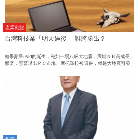
產業動態
台灣科技業「明天過後」 誰將勝出？
如果蘋果iPad的誕生，宛如一場八級大地震，震斷ＮＢ高成長，
那麼，惠普退出ＰＣ市場、摩托羅拉被購併，就是大地震引發
的海嘯。我們眼前的受難者，是昔日靠著ＰＣ30年榮景而竄出
的電子五哥，在這場複合型災難，台廠幾無發言權，只能任由
蘋果、Google、三星等科技巨人宰割。