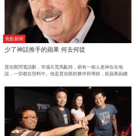
焦點新聞
少了神話推手的蘋果 何去何從
賈伯斯閃電請辭，市場兵荒馬亂時，卻有一個人老神在在地
說，一切都在預料中。他是賈伯斯的夥伴和導師，前蘋果副總
裁傑伊‧艾略特（Jay Elliot）。在他的新書、先覺出版的《賈伯
斯憑什麼領導世界》上市之際，《今周刊》採訪到艾略特，請
他分析後賈伯斯時代的蘋果未來。