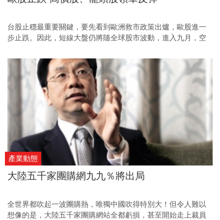
台股止穩最重要關鍵，要先看到歐洲救市政策出爐，歐股進一
步止跌。因此，短線大盤仍將隨全球股市波動，進入九月，空
手觀望還是最高原則，除非國際情勢轉趨明朗，屆時再以高價
股及各產業龍頭股介入，勝率較高。
產業動態
大陸五千家團購網九九％將出局
全世界都吹起一波團購熱，唯獨中國吹得特別大！但令人難以
想像的是，大陸五千家團購網站全都虧損，甚至開始走上裁員