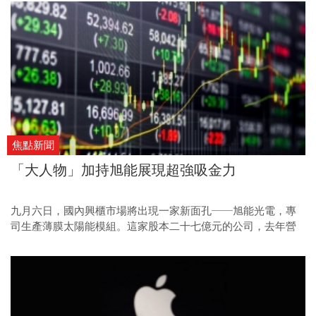
挑戰的董事長李焜耀稍微寬心一些。
焦點新聞
「大人物」加持旭能展現超強吸金力
九月六日，國內興櫃市場將出現一家新面孔──旭能光電，專
司生產薄膜太陽能模組。這家股本二十七億元的公司，去年營
收不過一億元出頭，論獲利，更是自民國九十六年成立以來無
一年獲利，卻已在資本市場上掀起話題。