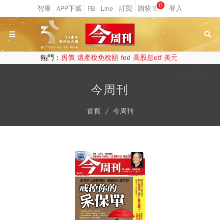
0
熱門：
房價
遺產稅免稅額
fed
高股息etf
美元
今周刊
首頁
今周刊