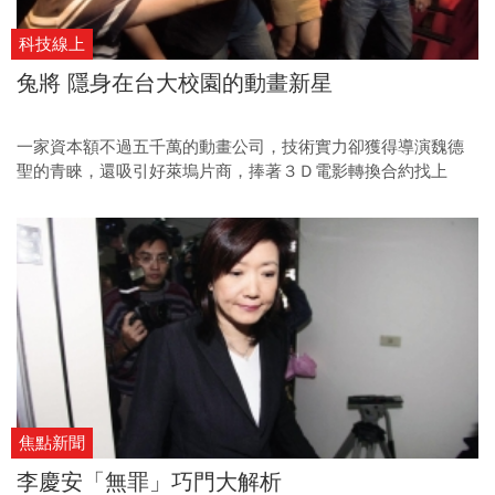
科技線上
兔將 隱身在台大校園的動畫新星
一家資本額不過五千萬的動畫公司，技術實力卻獲得導演魏德
聖的青睞，還吸引好萊塢片商，捧著３Ｄ電影轉換合約找上
門，它就是台灣３Ｄ動畫新星——兔將。
焦點新聞
李慶安「無罪」巧門大解析