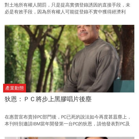
對土地所有權人開罰，只是提高實價登錄誘因的直接手段，未
必是有效手段，因為所有權人可能從登錄不實中獲得經濟利
益。
產業動態
狄恩：ＰＣ將步上黑膠唱片後塵
在惠普宣布賣掉PC部門後，PC已死的說法如今再度甚囂塵上，
本刊特別邀請IBM當年開發第一台PC的狄恩，請他發表對PC及
未來科技發展的看法。