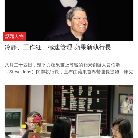
話題人物
冷靜、工作狂、極速管理 蘋果新執行長
八月二十四日，幾乎與蘋果畫上等號的蘋果創辦人賈伯斯
（Steve Jobs）閃辭執行長，宣布由蘋果首席營運長提姆．庫克
（Timothy Cook）接班，提姆．庫克如何維持賈伯斯創造的蘋
果高峰不墜，是他接班的最大挑戰。