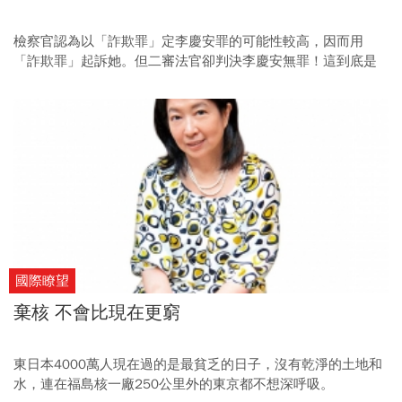
檢察官認為以「詐欺罪」定李慶安罪的可能性較高，因而用
「詐欺罪」起訴她。但二審法官卻判決李慶安無罪！這到底是
怎麼回事？又是什麼樣的法律「巧門」幫她獲得無罪判決？
國際瞭望
棄核 不會比現在更窮
東日本4000萬人現在過的是最貧乏的日子，沒有乾淨的土地和
水，連在福島核一廠250公里外的東京都不想深呼吸。