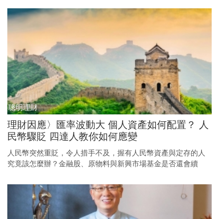
樣。
聰明理財
理財因應〉匯率波動大 個人資產如何配置？ 人
民幣驟貶 四達人教你如何應變
人民幣突然重貶，令人措手不及，握有人民幣資產與定存的人
究竟該怎麼辦？金融股、原物料與新興市場基金是否還會續
跌？陸股基金與ETF的投資策略又該如何調整？四位市場投資達
人與專家為你解答人民幣理財的相關疑惑。