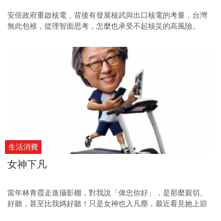
安倍政府重啟核電，背後有發展核武與出口核電的考量，台灣
無此包袱，從理智面思考，怎麼也承受不起核災的高風險。
生活消費
女神下凡
當年林青霞走進攝影棚，對我說「偉忠你好」，是那麼親切、
好聽，甚至比我媽好聽！只是女神也入凡塵，最近看見她上節
目換上乳牛裝演乳牛，實在是⋯⋯。