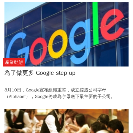
產業動態
為了做更多 Google step up
8月10日，Google宣布組織重整，成立控股公司字母
（Alphabet），Google將成為字母底下最主要的子公司。
Google創辦人賴瑞．佩奇寫了一封公開信向外界交代重整的前
因後果，此舉除使Google「微瘦身」外，也能避免公司陷入
「安於舒適圈」而停止創新的企業慣性。話鋒一轉，他強調
Google新任執行長桑德爾．皮查伊（Sundar Pichai）能夠坐上
大位的原因，正是停不下來的進步企圖。