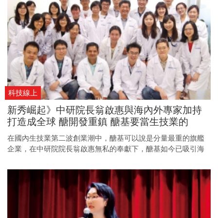
科技線上
新秀崛起》中研院長翁啟惠與海內外專家加持
打造成全球 醣開發重鎮 醣基要當生技業的
Apple
在國內生技業第二波創業潮中，醣基可以說是分量最重的旗艦
企業，在中研院院長翁啟惠無私的奉獻下，醣基如今已吸引海
內外二十位專家博士加入，發展出六大醣類平台，預計明年就
要在美國申請臨床試驗審查（IND），也距離成為生技業Apple
的目標更近一步。