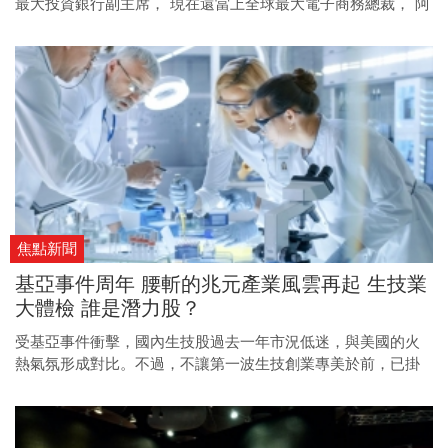
最大投資銀行副主席， 現在還當上全球最大電子商務總裁， 阿
里巴巴新任總裁埃文斯，永遠都是一個槳手， 但他卻能划得比
別人都遠，他是怎麼做到的？
焦點新聞
基亞事件周年 腰斬的兆元產業風雲再起 生技業
大體檢 誰是潛力股？
受基亞事件衝擊，國內生技股過去一年市況低迷，與美國的火
熱氣氛形成對比。不過，不讓第一波生技創業專美於前，已掛
牌的九家、即將上市櫃的兩家業者，不論新藥與醫材，第二波
生技創業潮，將有機會讓產業再創高峰。