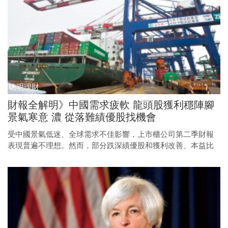
聰明理財
財報全解明》中國需求疲軟 龍頭股獲利穩陣腳
景氣寒意 濃 從落難績優股找機會
受中國景氣低迷、全球需求不佳影響，上市櫃公司第二季財報
表現普遍不理想。然而，部分跌深績優股和獲利改善、本益比
不貴的標的，仍可作為口袋名單，準備中期布局。