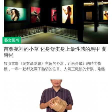
藝文風尚
苗栗苑裡的小草 化身舒淇身上最性感的馬甲 藺
時尚
飾演電影《刺客聶隱娘》主角的舒淇，近來是最紅的時尚指
標，一舉一動都充滿了熱切的注目。人氣正熾熱的舒淇，剛離
開坎城，便馬不停蹄地急奔台灣，為的是穿上一件道道地地的
台灣新時裝，藺編禮服。舒淇說，她要穿著這件藺草編織的禮
服，走金馬獎紅毯。究竟什麼是藺編？它，能拿來做禮服嗎？