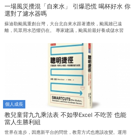
一場風災攪混「自來水」 引爆恐慌 喝杯好水 你
選對了濾水器嗎
蘇迪勒颱風重創台灣，大台北自來水跟著遭殃，颱風雖已遠
離，民眾用水恐懼仍在。 專家建議，颱風前最好養成儲水習
慣，若擔心家中水質， 建議可依照各地不同的水質，選擇適當
的濾水器，有備無患。
個人成長
教兒童背九九乘法表 不如學Excel 不吃苦 也能
當人生勝利組
世界在進步，因應新平台的問世，教育方式也應該改變。運用