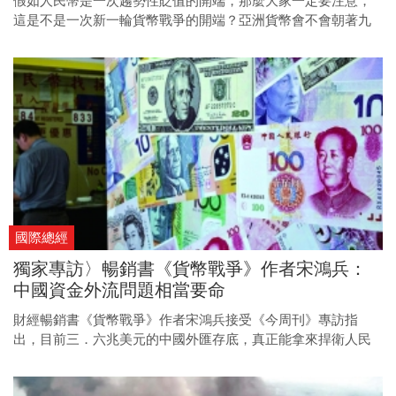
假如人民幣是一次趨勢性貶值的開端，那麼大家一定要注意，
這是不是一次新一輪貨幣戰爭的開端？亞洲貨幣會不會朝著九
七年匯率貶值的低點邁進？這是未來海外投資必須考量的風
險。像是這幾年在台灣熱門的海外置產，這回就必須留意匯率
風險。
國際總經
獨家專訪〉暢銷書《貨幣戰爭》作者宋鴻兵：
中國資金外流問題相當要命
財經暢銷書《貨幣戰爭》作者宋鴻兵接受《今周刊》專訪指
出，目前三．六兆美元的中國外匯存底，真正能拿來捍衛人民
幣匯率的銀彈僅七千億美元。若無法有效止住資金外流，人民
幣貶值恐怕不是「一次性」能善了，而且明年將是關鍵決戰時