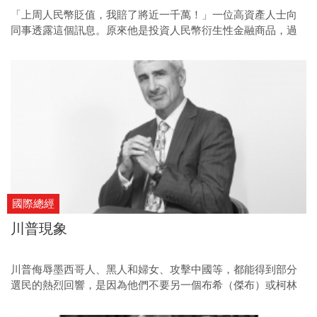
「上周人民幣貶值，我賠了將近一千萬！」一位高資產人士向
同事透露這個訊息。原來他是投資人民幣衍生性金融商品，過
去幾年搭著升值列車，賺了不少錢，「哪裡想得到，竟然一口
氣貶值三％，才不過兩天時間，就把多年來賺的錢給吐回去
了。」
國際總經
川普現象
川普侮辱墨西哥人、黑人和婦女、攻擊中國等，都能得到部分
選民的熱烈回響，是因為他們不要另一個布希（傑布）或柯林
頓（希拉蕊）。