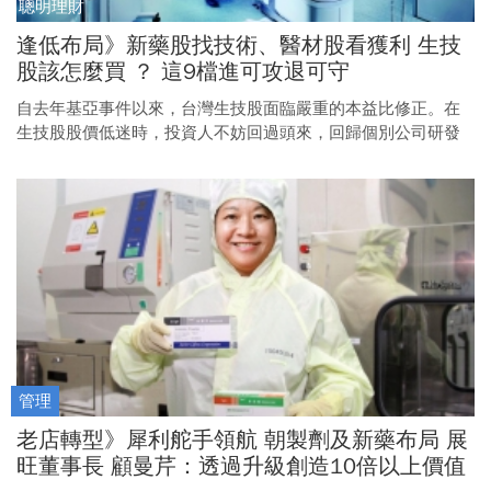
聰明理財
逢低布局》新藥股找技術、醫材股看獲利 生技
股該怎麼買 ？ 這9檔進可攻退可守
自去年基亞事件以來，台灣生技股面臨嚴重的本益比修正。在
生技股股價低迷時，投資人不妨回過頭來，回歸個別公司研發
進度，以及實際獲利情形，尋找價值被低估的個股，以利掌握
趨勢、逢低布局。
管理
老店轉型》犀利舵手領航 朝製劑及新藥布局 展
旺董事長 顧曼芹：透過升級創造10倍以上價值