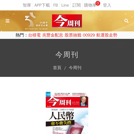
0
熱門：
台積電
兆豐金配息
股票抽籤
00929
航運股走勢
今周刊
首頁
今周刊