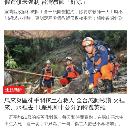
假進修未強制 台灣教師「好涼」
宜蘭縣政府和教師工會一紙團體協約，除要求教師一天工時不
能超過八小時，更明定寒暑假教師僅返校兩天；相較各國針對
教師完善的在職進修制度，台灣顯得徒具形式，寒暑假反倒成
為出國玩樂的時機，令人惋惜。
焦點新聞
烏來災區徒手開挖土石救人 全台感動秒讚 火裡
來、水裡去 只差死神十公分的特搜英雄
一群平均26歲的精英救難隊，每天和時間賽跑，在窮山惡水中
出生入死，這一切，都只為了一句「傷亡人數已不再增加」。
這次新北烏來救災行動的英勇表現，樹立了我國緊急救難的榜