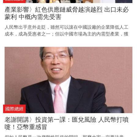
產業影響〉紅色供應鏈威脅越演越烈 出口未必
蒙利 中概內需先受害
人民幣出乎意外走貶，雖然可以讓在中國設廠的企業降低人工
成本，成為受惠者之一；但以中國市場為主的內需型產業，獲
利則將受匯率波動侵蝕。在人民幣轉貶趨勢下，企業經營的風
險也跟著加大。
國際總經
老謝開講〉投資第一課：匯兌風險 人民幣打噴
嚏！亞幣重感冒