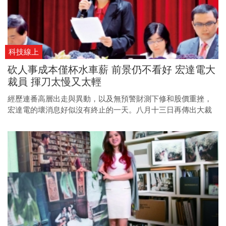
科技線上
砍人事成本僅杯水車薪 前景仍不看好 宏達電大
裁員 揮刀太慢又太輕
經歷連番高層出走與異動，以及無預警財測下修和股價重挫，
宏達電的壞消息好似沒有終止的一天。八月十三日再傳出大裁
員消息，且人數將上看二千三百人。這一刀砍下，能救得了宏
達電嗎？