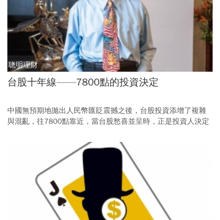
聰明理財
台股十年線——7800點的投資決定
中國無預期地拋出人民幣匯貶震撼之後，台股投資添增了複雜
與混亂，往7800點靠近，當台股愁喜並呈時，正是投資人決定
出擊的時機。