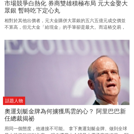
市場競爭白熱化 券商雙雄積極布局 元大金娶大
創造兆元產值不會只是夢想。 以下是張念慈2015年接受今周刊
眾銀 暫時吃下定心丸
專訪，以第一人稱口述的整理內容。 (原文刊載於
2015/8/20，更新時間為2022/12/29)
相對於其他出價者，元大金購併大眾銀的五六五億元成交價並
不算高，但元大金「給現金」的手筆卻是最大。而這樁交易，
也讓元大寶來在對手進逼之下，暫時拉開與競爭者的距離。
話題人物
奧運划艇金牌為何擄獲馬雲的心？ 阿里巴巴新
任總裁揭祕
用同一個態度，他連接不可能。 拿下奧運划艇金牌、做到全球