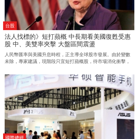
台股
法人找標的》短打蘋概 中長期看美國復甦受惠
股 中、美雙率夾擊 大盤區間震盪
人民幣匯率與美國升息時程，正主導全球股市發展。由於變數
未除，專家建議，現階段只宜短打蘋概股，待市場消化衝擊，
油價下跌、美國經濟復甦受惠股，可望重回市場主流。
國際總經