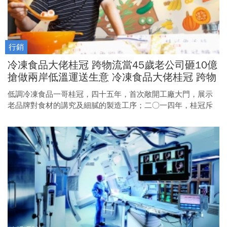
行銷
冷凍食品大佬桂冠 跨物流當45歲老公司砸10億
搶做兩岸低溫運送生意 冷凍食品大佬桂冠 跨物
流當老大
低調冷凍食品一哥桂冠，四十五年，首次敞開工廠大門，展示
老品牌對食材的講究及細膩的製造工序；二○一四年，桂冠斥
資超過十億，打造桃園八德低溫物流中心「好食在」，待未來
兩岸貨貿相通，將連接桂冠上海世達，搶下兩岸低溫物流商
機！