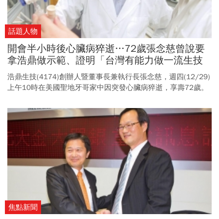
話題人物
開會半小時後心臟病猝逝…72歲張念慈曾說要
拿浩鼎做示範、證明「台灣有能力做一流生技
業」！
浩鼎生技(4174)創辦人暨董事長兼執行長張念慈，週四(12/29)
上午10時在美國聖地牙哥家中因突發心臟病猝逝，享壽72歲。
上午9點他還在跟幾位主管通電話，討論一些事項，半小時後自
美接獲噩耗，員工無比震驚，不敢置信。 張念慈生於1950年，
旅美數十年曾任職Merck、Sharp＆Dohme和Rhone-Poulen c
Rorer等世界知名藥廠。1993年他首先創辦第一家公司
Cinogen，隔年再創立健康食品公司Pharmanex，並將Cinogen併
入 Pharmanex，四年後Pharmanex以1.35億美元賣給美商如新
(NU SKIN)集團。1998年成立Optimer Pharmaceuticals，2002
年返台創立台灣浩鼎。 除了從事高風險的新藥研發，張念慈在
生活上也處處體現他冒險的精神，早年喜歡登山、玩遊艇、風
帆，率員工一起泳渡日月潭，處處追求登峰造極；他重視家
庭，喜歡廚藝，講究品味。 一輩子投身生技產業，張念慈曾說
焦點新聞
認為，第二波生技創業潮將遠比第一波要精采，10年內生技業