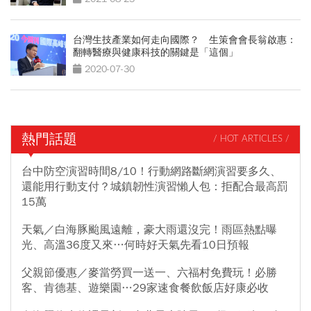
台灣生技產業如何走向國際？ 生策會會長翁啟惠：
翻轉醫療與健康科技的關鍵是「這個」
2020-07-30
熱門話題
/ HOT ARTICLES /
台中防空演習時間8/10！行動網路斷網演習要多久、
還能用行動支付？城鎮韌性演習懶人包：拒配合最高罰
15萬
天氣／白海豚颱風遠離，豪大雨還沒完！雨區熱點曝
光、高溫36度又來…何時好天氣先看10日預報
父親節優惠／麥當勞買一送一、六福村免費玩！必勝
客、肯德基、遊樂園…29家速食餐飲飯店好康必收