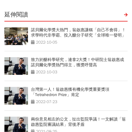
延伸閱讀
諾貝爾化學獎大熱門，翁啟惠謙稱「自己不會得」！
求學時代非學霸、投入醣分子研究「全球唯一發明」
2022-10-05
致力於醣科學研究，連拿2大獎！中研院士翁啟惠成
諾貝爾化學獎熱門得主，獲獎呼聲高
2022-10-03
台灣第一人！翁啟惠獲有機化學獎重要獎項
「Tetrahedron Prize」肯定
2022-07-23
兩份意見相左的公文，扯出監院爭議！一文解讀「翁
啟惠監院審議結果」背後矛盾
2021-08-25