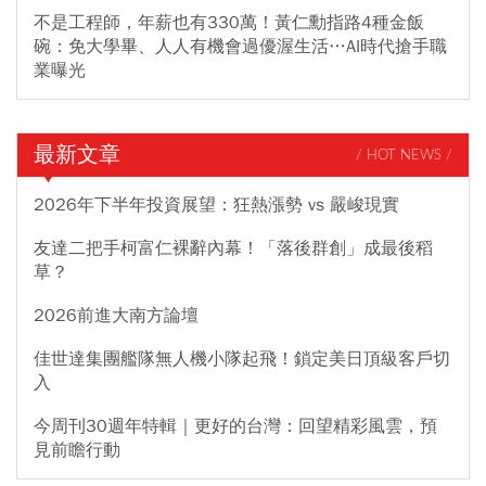
不是工程師，年薪也有330萬！黃仁勳指路4種金飯
碗：免大學畢、人人有機會過優渥生活…AI時代搶手職
業曝光
最新文章
/ HOT NEWS /
2026年下半年投資展望：狂熱漲勢 vs 嚴峻現實
友達二把手柯富仁裸辭內幕！「落後群創」成最後稻
草？
2026前進大南方論壇
佳世達集團艦隊無人機小隊起飛！鎖定美日頂級客戶切
入
今周刊30週年特輯｜更好的台灣：回望精彩風雲，預
見前瞻行動