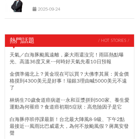
2025-09-24
熱門話題
/ HOT STORIES /
天氣／白海豚颱風遠離，豪大雨還沒完！雨區熱點曝
光、高溫36度又來…何時好天氣先看10日預報
金價準備北上？黃金現在可以買？大佛李其展：黃金價
格摸到4300美元是好事！瑞銀3理由喊5000美元不遠
了
林炳生70歲食道癌病逝…永和豆漿拼到500家、養生愛
運動為何罹癌？食道癌初期5症狀：高危險因子是它
白海豚停班停課最新！台北最大陣風8-9級、下午2點
最接近…風雨比巴威還大，為何不放颱風假？蔣萬安發
聲