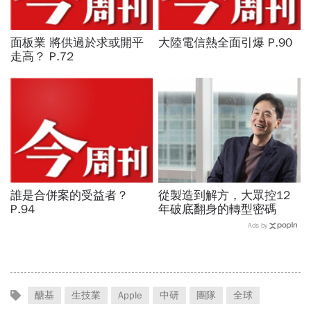
面板業 將供過於求或開平
大陸電信熱全面引爆 P.90
走高？ P.72
誰是合併案的受益者？
從製造到解方，大眾控12
P.94
年破底翻身的轉型密碼
Ads by
醣基
生技業
Apple
中研
團隊
全球