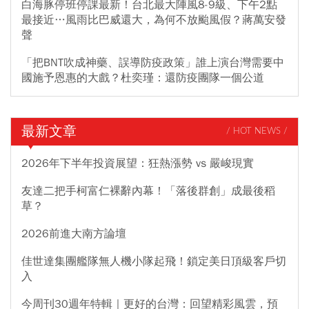
白海豚停班停課最新！台北最大陣風8-9級、下午2點
最接近…風雨比巴威還大，為何不放颱風假？蔣萬安發
聲
「把BNT吹成神藥、誤導防疫政策」誰上演台灣需要中
國施予恩惠的大戲？杜奕瑾：還防疫團隊一個公道
最新文章
/ HOT NEWS /
2026年下半年投資展望：狂熱漲勢 vs 嚴峻現實
友達二把手柯富仁裸辭內幕！「落後群創」成最後稻
草？
2026前進大南方論壇
佳世達集團艦隊無人機小隊起飛！鎖定美日頂級客戶切
入
今周刊30週年特輯｜更好的台灣：回望精彩風雲，預