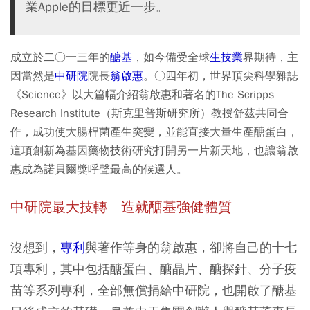
業Apple的目標更近一步。
成立於二○一三年的
醣基
，如今備受全球
生技業
界期待，主
因當然是
中研院
院長
翁啟惠
。○四年初，世界頂尖科學雜誌
《Science》以大篇幅介紹翁啟惠和著名的The Scripps
Research Institute（斯克里普斯研究所）教授舒茲共同合
作，成功使大腸桿菌產生突變，並能直接大量生產醣蛋白，
這項創新為基因藥物技術研究打開另一片新天地，也讓翁啟
惠成為諾貝爾獎呼聲最高的候選人。
中研院最大技轉 造就醣基強健體質
沒想到，
專利
與著作等身的翁啟惠，卻將自己的十七
項專利，其中包括醣蛋白、醣晶片、醣探針、分子疫
苗等系列專利，全部無償捐給中研院，也開啟了醣基