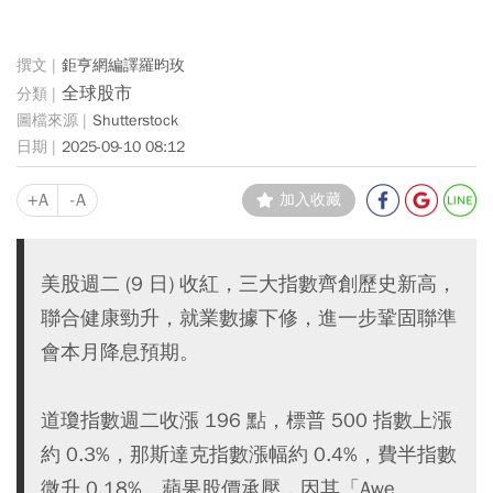
鉅亨網編譯羅昀玫
全球股市
Shutterstock
2025-09-10 08:12
+A
-A
加入收藏
美股週二 (9 日) 收紅，三大指數齊創歷史新高，
聯合健康勁升，就業數據下修，進一步鞏固聯準
會本月降息預期。
道瓊指數週二收漲 196 點，標普 500 指數上漲
約 0.3%，那斯達克指數漲幅約 0.4%，費半指數
微升 0.18%。蘋果股價承壓，因其「Awe