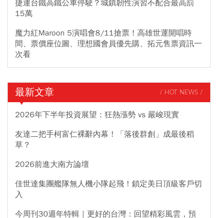
捷運台鐵高鐵公車停駛？城鎮韌性演習不配合最高罰
15萬
魔力紅Maroon 5演唱會8/11搶票！高雄世運開唱時
間、票價座位圖、理想國會員優先購、拓元售票資訊一
次看
最新文章
/ HOT NEWS /
2026年下半年投資展望：狂熱漲勢 vs 嚴峻現實
友達二把手柯富仁裸辭內幕！「落後群創」成最後稻
草？
2026前進大南方論壇
佳世達集團艦隊無人機小隊起飛！鎖定美日頂級客戶切
入
今周刊30週年特輯｜更好的台灣：回望精彩風雲，預