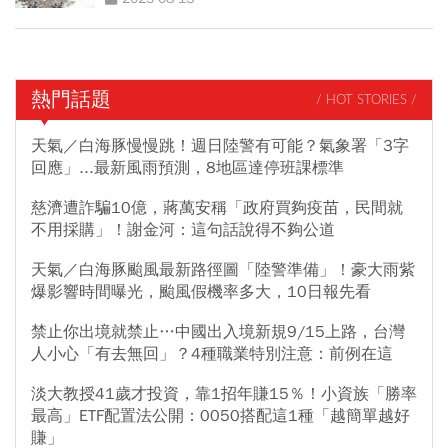
熱門話題
/ HOT STORIES /
天氣／白海豚慢慢跳！週日陸警有可能？氣象署「3字
回應」...最新風雨預測，8地區達停班課標準
慈濟遭詐騙10億，蔣萬安稱「政府買夠疫苗，民間就
不用採購」！謝金河：這句話說得不夠公道
天氣／白海豚颱風最新路徑圖「陸警準備」！豪大雨紫
爆影響時間曝光，颱風假機率多大，10日報先看
禁止你出境就禁止…中國出入境新規9/15上路，台灣
人小心「有去無回」？4種職業特別注意：前例在這
淡大教授41歲才投資，靠1招年賺15％！小資族「勝率
最高」ETF配置法公開：0050搭配這1種「越簡單越好
賺」