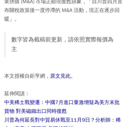
業併購 (M&A) 市場正顯現復甦跡象，「自川普四月宣
布關稅政策後一度停滯的 M&A 活動，現正在逐步回
暖」。
數字皆為截稿前更新，請依照實際報價為
主
本文授權自鉅亨網，
原文見此
。
延伸閱讀：
中美稀土戰變遷：中國7月進口量激增疑為美方末批
貨物 對美磁鐵出口同時復甦
川普為何延長對中貿易休戰至11月9日？分析師：稀