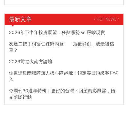
最新文章
/ HOT NEWS /
2026年下半年投資展望：狂熱漲勢 vs 嚴峻現實
友達二把手柯富仁裸辭內幕！「落後群創」成最後稻
草？
2026前進大南方論壇
佳世達集團艦隊無人機小隊起飛！鎖定美日頂級客戶切
入
今周刊30週年特輯｜更好的台灣：回望精彩風雲，預
見前瞻行動