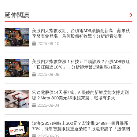
延伸閱讀
美股四大指數收紅、台積電ADR續揚創新高！蘋果秋
季發表會登場，為何股價卻收黑？分析師看法曝
2025-09-10
美股四大指數齊漲！科技五巨頭誰跌？台股ADR收紅
「它狂飆近10％」，分析師示警1現象壓力籠罩
2025-09-09
宏達電股價14天漲7成，AI眼鏡的新鮮度能支撐走到
哪？Meta 800美元AR眼鏡來襲，戰場有多大
2025-09-04
鴻海(2317)何時上300元？宏達電(2498)一個月暴漲
70%，能靠智慧眼鏡重返榮耀？股魚都說了「股價關
鍵是它」
2025-09-02