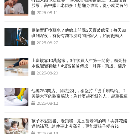
有錢人跟你差在哪？他6歲賣糖果賺價差、11歲投資
股票，高中賺比老師多！想翻身致富，從小就要有的
理財思維
2025-08-11
厭倦賣肝換薪水？他線上開課3天賣破億元！每天加
班到深夜，有房有錢卻沒時間陪家人，如何翻轉人
生？
2025-08-27
上班族靠10萬起家，3年後買人生第一間房，領死薪
水也能變有錢！4億富爸爸傳授「月存＋買股」翻身
術
2025-08-20
他擁250間店、開法拉利，卻堅持「徒手刷馬桶」？
美髮大亨的致富秘訣：為什麼越有錢的人，越重視這
件小事
2025-08-12
孩子不愛讀書、老頂嘴...竟是當老闆的料！與其花錢
逼他補習...這件事比考高分，更能讓孩子變有錢
2025-08-13