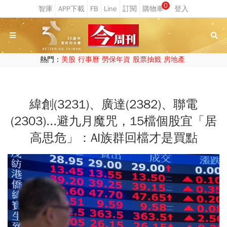
0
熱門：
美股
行事曆
勞保年資
股票抽籤
房地產
緯創(3231)、廣達(2382)、聯電
(2303)...避九月魔咒，15檔個股宜「居
高思危」：AI族群回檔才是買點