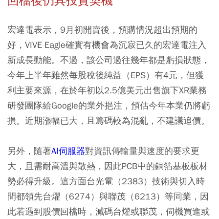
回檔後仍具投資契機
宏達電表示，9月初開賣後，預購情況超出預期的
好，VIVE Eagle確實有機會為沉寂已久的宏達電注入
新成長動能。不過，該公司過往幾年都是虧損狀態，
今年上半年雖然每股稅後純益（EPS）有4元，但獲
利主要來源，在於年初以2.5億美元出售旗下XR業務
研發團隊給Google的業外挹注，預估今年本業仍將虧
損。近期漲幅已大，且籌碼較為混亂，不建議追價。
另外，隨著
AI伺服器
對資訊傳輸量與速度的要求更
大，且需耐高溫與散熱，因此PCB中的銅箔基板板材
勢必得升級。這方面台光電（2383）技術與切入時
間都領先台燿（6274）與聯茂（6213）等同業，因
此若遇到股價回檔時，減碼台燿或聯茂，伺機買進或