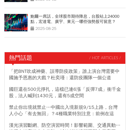
鮑爾一席話，全球股市期待降息，台股站上24000
點，宏達電、廣宇、東元…哪些強勢股可留意？
2025-08-25
熱門話題
/ HOT ARTICLES /
「把BNT吹成神藥、誤導防疫政策」誰上演台灣需要中
國施予恩惠的大戲？杜奕瑾：還防疫團隊一個公道
國巨還在500元掙扎，這檔已連6漲「反彈7成」衝千金
股，法人喊到1430元，還有5成空間
禁止你出境就禁止…中國出入境新規9/15上路，台灣
人小心「有去無回」？4種職業特別注意：前例在這
漢光演習斷網、防空演習時間！影響範圍、交通異動…