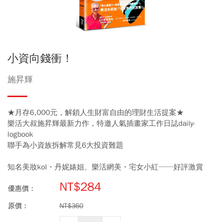
小資向錢衝！
施昇輝
★月存6,000元，解鎖人生財富自由的理財生活提案★
樂活大叔施昇輝最新力作，特邀人氣插畫家工作日誌daily-
logbook
聯手為小資族拆解常見6大投資難題
知名美妝kol・丹妮婊姐、樂活網美・宅女小紅──好評激賞
NT$284
優惠價：
原價：
NT$360