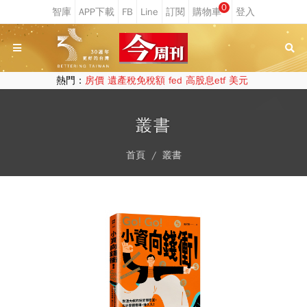
0
熱門：
房價
遺產稅免稅額
fed
高股息etf
美元
叢書
首頁
叢書