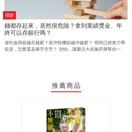
理財
錢都存起來，居然很危險？拿到業績獎金、年
終可以存銀行嗎？
省吃儉用卻越存越窮？當沖投機卻越沖越窮？ 明明已經努力學
投資，怎麼還是兩手空空？ 別怕，讓樂活大叔施昇輝幫你一
把！ 走進投資問答室，讓小錢也能獲得大回報！
推薦商品