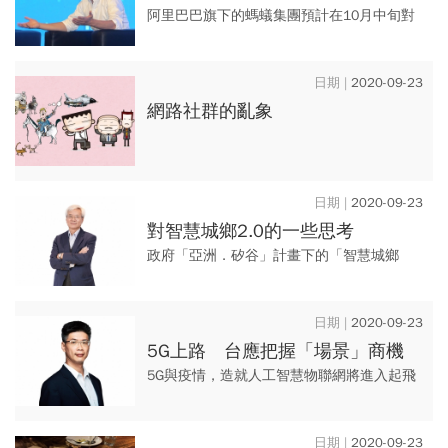
阿里巴巴旗下的螞蟻集團預計在10月中旬對
外招股，料將成為史上最大IPO案，公司市值
並可望推升到6.5兆元新台幣之譜。這是全球
2020-09-23
資本市場的大事，...
網路社群的亂象
2020-09-23
對智慧城鄉2.0的一些思考
政府「亞洲．矽谷」計畫下的「智慧城鄉
2.0」，以輸出國際市場為主軸。想成功複製
台灣經驗到海外，「避免碎片化」、「提供
2020-09-23
專業諮詢」、「財務規畫」...
5G上路 台應把握「場景」商機
5G與疫情，造就人工智慧物聯網將進入起飛
的下一階段，對創業者、決策者來說，AIoT
應用場景是理解需求與創造服務的關鍵。
2020-09-23