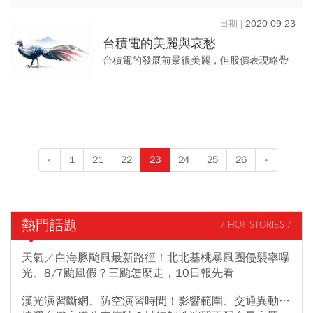
拉的某個小木屋前，高舉象鼻、發出長長的
鳴叫。 這是勞倫斯．安東尼的住所，動物們
2020-09-23
正在哀悼他的離世，他不...
台積電的美麗與哀愁
台積電的發展前景很美麗，但股價表現略帶
點哀愁。 實際上，台積電的美麗與哀愁，其
實就是台股的美麗與哀愁。
«
1
21
22
23
24
25
26
»
熱門話題
/ HOT STORIES /
天氣／白海豚颱風最新路徑！北北基桃暴風圈侵襲率曝
光、8/7颱風假？三颱怎麼走，10日報先看
漢光演習斷網、防空演習時間！影響範圍、交通異動…