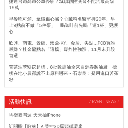
捷運台鐵高鐵公車停駛？城鎮韌性演習不配合最高罰
15萬
早餐吃可頌、拿鐵傷心臟？心臟科名醫堅持20年、早
上9點前不做「5件事」：喝咖啡前先喝「這1杯」更護
心
欣興、南電、景碩、臻鼎-KY、金居、尖點...PCB買誰
最賺？杜金龍點名「這檔」爆炸性強漲，11月末升段
首選
苦茶油苯駢芘超標，8批致癌油全來自源春製油廠！標
榜在地小農卻說不出原料哪來⋯石崇良：疑用進口苦茶
籽
活動快訊
/ EVENT NEWS /
均衡臺灣週 天天抽iPhone
訂閱贈【歌林】AI聲控3D擺頭循環扇