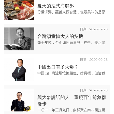
夏天的法式海鮮盤
分量澎湃、蘸醬東西合璧，但最美味仍是原
汁佐檸檬。 這兒的小菜、烤雞、披薩也不
俗，更別忘了留點胃口給甜點！
2020-09-23
台灣頑童轉大人的契機
幾十年來，台企如同頑童般，在中、美之間
左右逢源；如今，面對美中貿易角力愈演愈
烈，台灣如何「轉大人」扭轉經貿結構，將
2020-09-23
是足以影響未來的大事。
中國出口有多火爆？
中國出口商近期忙搶船位、搶貨櫃，但這種
熱絡恐怕是暫時性的。疫情導致的各國結構
性失業，終將影響終端消費需求，因此對中
2020-09-23
國出口前景不可過度樂觀。
與大象說話的人 重現百年前象群
漫步
二○一二年三月九日，象群聚在南非圖拉圖