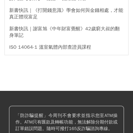
新書快訊｜《打開錢意識》學會如何與金錢相處，才能
真正體現富足
新書快訊｜謝富旭《中年財富覺醒》42歲窮大叔的翻
身筆記
ISO 14064-1 溫室氣體內部查證員課程
「防詐騙提醒」今周刊不會要求並指示您至ATM操
作。ATM只有匯款及轉帳功能，無法解除分期付款或
訂單錯誤問題。隨時可撥打165反詐騙諮詢專線。