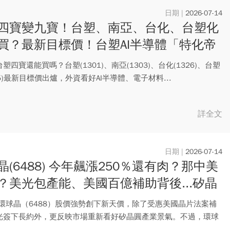
2026-07-14
四寶變九寶！台塑、南亞、台化、台塑化
買？最新目標價！台塑AI半導體「特化帝
版圖一次看
塑四寶還能買嗎？台塑(1301)、南亞(1303)、台化(1326)、台塑
05)最新目標價出爐，外資看好AI半導體、電子材料...
詳全文
2026-07-14
晶(6488) 今年飆漲250％還有肉？那中美
？美光包產能、美國百億補助背後...矽晶
高2風險
 環球晶（6488）股價強勢創下新天價，除了受惠美國晶片法案補
光簽下長約外，更反映市場重新看好矽晶圓產業景氣。不過，環球
..