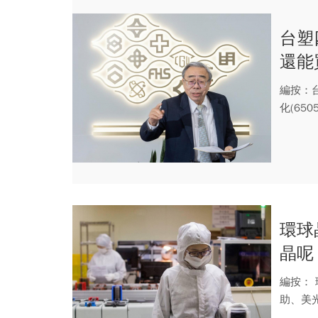
台塑
還能
國」
編按：台
化(65
環球
晶呢
圓追
編按：
助、美
晶今年股.