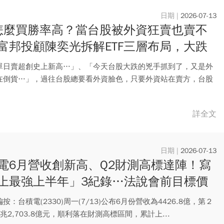
2026-07-13
F怎麼買勝率高？當台股被外資狂賣也賣不
富邦投顧陳奕光拆解ETF三層布局，大跌
鋪底
單日賣超創史上新高…」、「今天台股大跌的兇手抓到了，又是外
在倒貨…」，過往台股總要看外資臉色，只要外資站在賣方，台股
來。...
詳全文
2026-07-13
電6月營收創新高、Q2財測高標達陣！寫
上最強上半年」3紀錄…法說會前目標價
喊到這價位
按：台積電(2330)周一(7/13)公布6月份營收為4426.8億，第２
兆2,703.8億元，順利落在財測高標區間，累計上...