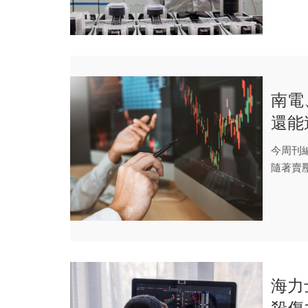
南電
還能
元「
今周刊編
隨著賣壓
海力