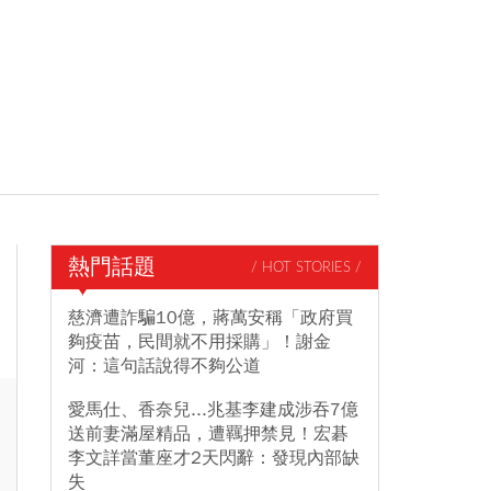
熱門話題
/ HOT STORIES /
慈濟遭詐騙10億，蔣萬安稱「政府買
夠疫苗，民間就不用採購」！謝金
河：這句話說得不夠公道
愛馬仕、香奈兒...兆基李建成涉吞7億
送前妻滿屋精品，遭羈押禁見！宏碁
李文詳當董座才2天閃辭：發現內部缺
失