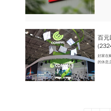
百元
(23
年A
好家在
的休息
選股啦！ 