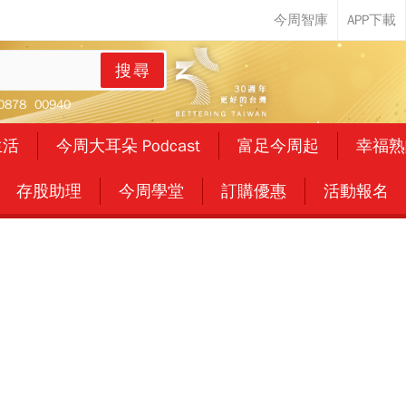
搜尋
0878
00940
生活
今周大耳朵 Podcast
富足今周起
幸福熟
存股助理
今周學堂
訂購優惠
活動報名