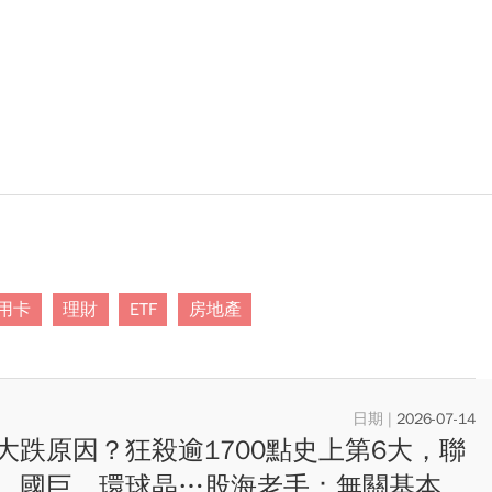
用卡
理財
ETF
房地產
2026-07-14
大跌原因？狂殺逾1700點史上第6大，聯
、國巨、環球晶…股海老手：無關基本