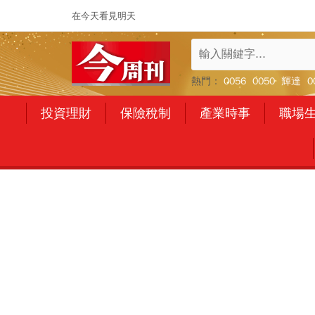
在今天看見明天
熱門：
0056
0050
輝達
0
投資理財
保險稅制
產業時事
職場