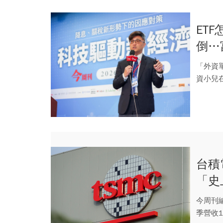
ET
倒…
精準
「外資
資小兒
就好不起
台積
「史
先被
今周刊編
季營收1