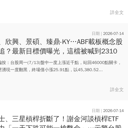
詳全文
2026-07-14
、欣興、景碩、臻鼎-KY…ABF載板概念股
追？最新目標價曝光，這檔被喊到2310
還有8成空間」
按：台股周一(7/13)盤中一度上漲近千點，站回46000點關卡，
湧現一度翻黑，終場僅小漲25.91點，以45,380.52...
詳全文
2026-07-14
士、三星槓桿折斷了！謝金河談槓桿ETF