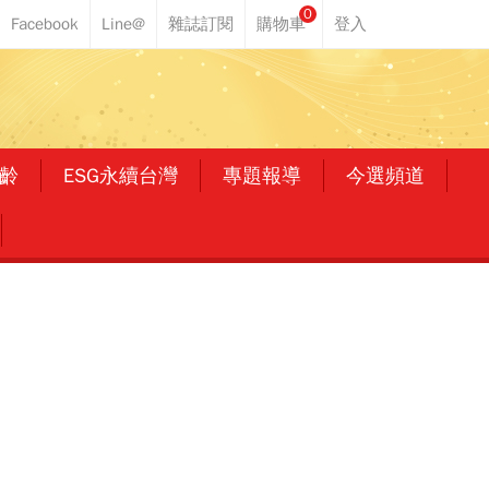
0
齡
ESG永續台灣
專題報導
今選頻道