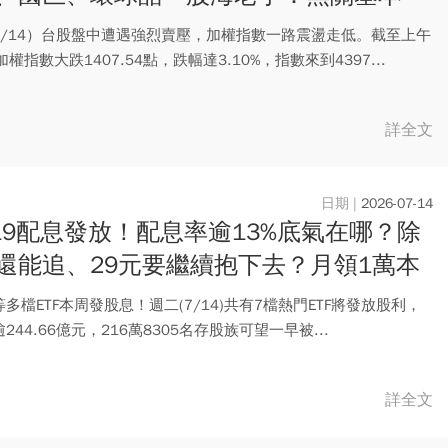
中期支撐看這關卡
7/14）台股盤中遭遇強烈賣壓，加權指數一路震盪走低。截至上午
加權指數大跌1407.54點，跌幅達3.10%，指數來到4397...
詳全文
2026-07-14
919配息發放！配息率逾13%底氣在哪？除
還能追、29元要繼續抱下去？月領1萬本
樣算
9等多檔ETF本周發股息！週二(7/14)共有7檔熱門ETF將發放股利，
244.66億元，216萬8305名存股族可望一早被...
詳全文