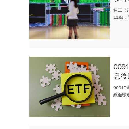
面，
週二（
11點，
00
息後
金這
0091
總金額逾