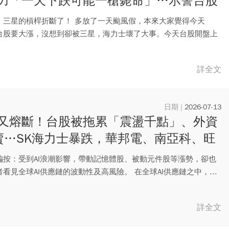
力「一天下跌可能一槍斃命」…示警台股
群壓力不小
，三星的槓桿折斷了！ 多放了一天颱風假，本來大家覺得今天
13)台股要大漲，沒想到卻被三星，海力士壞了大事。今天台股開盤上
詳全文
2026-07-13
又熔斷！台股被拖累「震盪千點」、外資
賣…SK海力士暴跌，華邦電、南亞科、旺
都綠了
編按：受到AI浪潮影響，帶動記憶體股、被動元件股等漲勢，卻也
看見全球AI供應鏈的波動性及高風險。 在全球AI供應鏈之中，...
詳全文