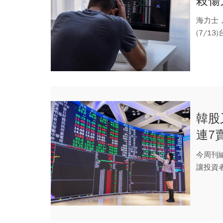
殺傷
兩族
海力士
(7/
漲...
韓股
連7
宏臉
今周刊
讓投資者