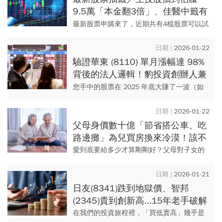
9.5萬「本金翻3倍」、佳醫中籤有
2萬甜頭…賺年終紅包還有哪些能
最新股票申購來了，近期共有4檔股票可以試
抽？
試手氣，幸運抽到的話還可以趁機搶賺年終
獎金，幫自己加薪！本周有智原(3035)旗下
2026-01-22
MCU大廠雅特力-...
驗證華東 (8110) 單月漲幅達 98%
背後的法人邏輯！豹投資創辦人兼
分析師的「科學策略選股」實戰名
您手中的股票在 2025 年底大賺了一波（如
單公開
華東 +98%、工信 +77%），但面對第一季
末，現在該獲利了結，還是大膽抱股？ 別讓
2026-01-22
這波獲利在...
父母身價數十億「節省搭公車、吃
路邊攤」為兒買房換來冷漠！該不
該留資產給子女？60歲後金錢分配
愛到底要給多少才算剛剛好？父母對子女的
的3個建議
愛，常常是「愛愛愛，愛不完」，簡直比追
劇還上頭！
2026-01-21
日友(8341)跌到地獄價、智邦
(2345)貴到創新高...15年老手破解
「便宜不漲」真相：投資前先問4
在我們的投資旅程裡，「買低賣高」幾乎是