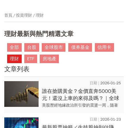
首頁
投資理財
理財
理財最新與熱門精選文章
全部
台股
全球股市
債券基金
信用卡
理財
ETF
房地產
文章列表
2026-01-25
誰在搶購黃金？金價直奔5000美
元！還沒上車的來得及嗎？｜全球
瞭望
美股歷經地緣政治所引發的震盪一周，隨著
美國總統川普收回對歐洲加徵關稅的要脅，
市場焦點如今重回基本面。未來一周，華爾
2026-01-23
街將迎接2026 年開年以...
最新股票抽籤／生技股抽到估賺