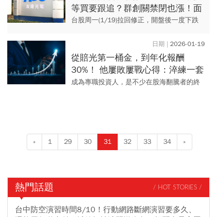
等買要跟追？群創關禁閉也漲！面
板雙虎套房能退租？這次漲真的？
台股周一(1/19)拉回修正，開盤後一度下跌
逾百點，然而在台積電(2330)跌幅收斂後再
往上衝，指數盤中翻紅，一度來到 31507.76
2026-01-19
點...
從賠光第一桶金，到年化報酬
30%！ 他屢敗屢戰心得：淬練一套
「可複製獲利模式」！
成為專職投資人，是不少在股海翻騰者的終
極夢想，但這條路要如何達陣？原在美國半
導體業工作、現專職投資人廖崧沂在《毛利
小姐變有錢》節目中分享自己...
«
1
29
30
31
32
33
34
»
熱門話題
/ HOT STORIES /
台中防空演習時間8/10！行動網路斷網演習要多久、