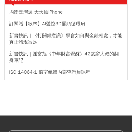
均衡臺灣週 天天抽iPhone
訂閱贈【歌林】AI聲控3D擺頭循環扇
新書快訊｜《打開錢意識》學會如何與金錢相處，才能
真正體現富足
新書快訊｜謝富旭《中年財富覺醒》42歲窮大叔的翻
身筆記
ISO 14064-1 溫室氣體內部查證員課程