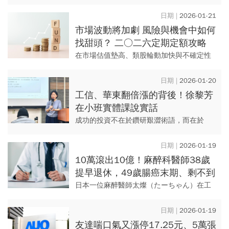
個問題才賺錢
從小聽到大的金句。大家都想在便宜的時候
撿到好貨，然後在高點順利出場，這句話乍
2026-01-21
看沒錯，但問題是：你真的知...
市場波動將加劇 風險與機會中如何
找甜頭？ 二○二六定期定額攻略
兩指標超關鍵
在市場估值墊高、類股輪動加快與不確定性
升溫下，震盪趨勢將成為常態。 定期定額分
散進場可平滑波動，是多頭與多空循環中，
2026-01-20
持續參與成長的重要...
工信、華東翻倍漲的背後！徐黎芳
在小班實體課說實話
成功的投資不在於鑽研艱澀術語，而在於
「聽得懂、做得到」的系統化邏輯。 許多學
員在參加徐黎芳老師的小班實體課後感嘆，
2026-01-19
以往在股海摸索、像是瞎子摸...
10萬滾出10億！麻醉科醫師38歲
提早退休，49歲腸癌末期、剩不到
1年壽命，留給女兒終身受益的3個
日本一位麻醉醫師太燦（たーちゃん）在工
股票投資技巧
作之餘投資股票，拿當家教存的50萬日圓
（約合新台幣10萬元）起家，靠著三種投資
2026-01-19
策略，滾出50億日圓（約...
友達喘口氣又漲停17.25元、5萬張