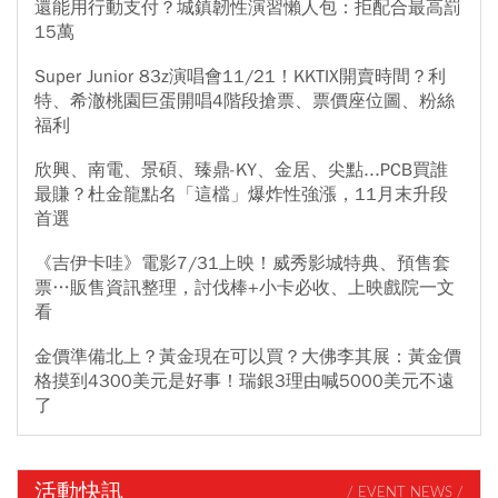
還能用行動支付？城鎮韌性演習懶人包：拒配合最高罰
15萬
Super Junior 83z演唱會11/21！KKTIX開賣時間？利
特、希澈桃園巨蛋開唱4階段搶票、票價座位圖、粉絲
福利
欣興、南電、景碩、臻鼎-KY、金居、尖點...PCB買誰
最賺？杜金龍點名「這檔」爆炸性強漲，11月末升段
首選
《吉伊卡哇》電影7/31上映！威秀影城特典、預售套
票…販售資訊整理，討伐棒+小卡必收、上映戲院一文
看
金價準備北上？黃金現在可以買？大佛李其展：黃金價
格摸到4300美元是好事！瑞銀3理由喊5000美元不遠
了
活動快訊
/ EVENT NEWS /