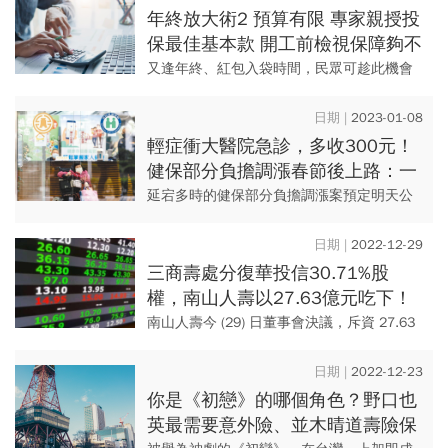
泰產物，違反保險法相關規...
年終放大術2 預算有限 專家親授投
保最佳基本款 開工前檢視保障夠不
夠 挑選實支實付留意三訣竅
又逢年終、紅包入袋時間，民眾可趁此機會
檢視醫療、意外保障，且針對預算有限的小
資族，業者首推意外險、重大傷病險及實支
2023-01-08
實付三類型保單。
輕症衝大醫院急診，多收300元！
健保部分負擔調漲春節後上路：一
張表整理「看病要多付哪些錢」
延宕多時的健保部分負擔調漲案預定明天公
告，農曆年後上路！改變較大的是，現行民
眾到醫療院所做檢查均免部分負擔，未來都
2022-12-29
要收取10％～20％不等的...
三商壽處分復華投信30.71%股
權，南山人壽以27.63億元吃下！
南山人壽今 (29) 日董事會決議，斥資 27.63
億元，買受三商美邦人壽 (2867-TW) 所持有
的復華投信 30.71% 股權，看準...
2022-12-23
你是《初戀》的哪個角色？野口也
英最需要意外險、並木晴道壽險保