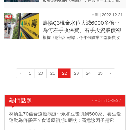
單很重要！用神劇來看保險性格
被譽為神劇的《初戀》，在台灣一上架即成
為討論熱度最高的日劇，劇中除了北海道的
風景令人響往以外，配上宇多田光神曲
2022-12-21
「First Love」及演員...
壽險Q3現金水位大減6000多億…
為何左手收保費、右手投資股債卻
「逆中介」？他點出3原因
根據《財訊》報導，今年保險業面臨保費收
入暴跌和理賠解約潮，壽險第3季現金水位更
驟減6000餘億。業者嘴上不說，但保險局已
嚴密監控各家現金流問...
«
1
20
21
22
23
24
25
»
熱門話題
/ HOT STORIES /
林炳生70歲食道癌病逝…永和豆漿拼到500家、養生愛
運動為何罹癌？食道癌初期5症狀：高危險因子是它