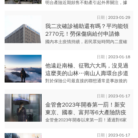
險澄清「財務健全」，曝賣樓原因
明台產險近期頻售不動產引起外界關注，據
實價登錄揭露，2022年11月內明台產險就陸
續出售4棟大樓，總金額高達60億，遭質疑是
2023-01-29
否因為賣防疫險因...
我二次確診補助還有嗎？平均能領
2770元！勞保傷病給付申請條
件、怎麼領、補助天數一次看
國內本土疫情持續，若民眾短時間內二度確
診或是再次快篩陽，普遍防疫險大多只理賠
一次。不過，去年勞動部表示，若經醫生判
2023-01-18
定為二次確診而須居家照護，...
他遠赴南極、征戰六大馬，沒見過
這麼美的山林…南山人壽環台步道
馬拉松，颳起全民環島熱
對於保險公司最直接的聯想通常是事故後的
理賠，然而南山人壽跳脫傳統保險公司只提
供財務補償的角色，逐步轉型為全民健康的
2023-01-17
守護者。連續二年舉辦「南山...
金管會2023年開春第一罰！新安
東京、國泰、富邦等6大產險防疫
保單疏失，各家開罰180萬
金管會2023年開春以來第一罰！通過對6家
產險公司包括新安東京產物、國泰世紀產
物、中信產物、富邦產物、兆豐產物以及和
2023-01-17