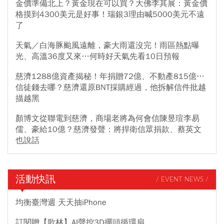
金價準備北上？黃金現在可以買？大佛李其展：黃金價
格摸到4300美元是好事！瑞銀3理由喊5000美元不遠
了
天氣／白海豚颱風遠離，豪大雨還沒完！雨區熱點曝
光、高溫36度又來…何時好天氣先看10日預報
慈濟1288億資產揭秘！年捐贈72億、不動產815億…
信徒錢去哪？慈濟還原BNT採購經過，他拆解信件批越
描越黑
顏博文從聯電到慈濟，商場老將為何會信陳昱瑄李易
儒、豪給10億？慈濟發聲：將捍衛信眾捐款、蔡英文
也說話
活動快訊
/ EVENT NEWS /
均衡臺灣週 天天抽iPhone
訂閱贈【歌林】AI聲控3D擺頭循環扇