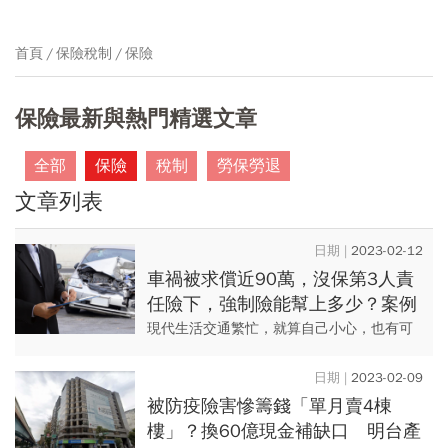
首頁
保險稅制
保險
保險最新與熱門精選文章
全部
保險
稅制
勞保勞退
文章列表
2023-02-12
車禍被求償近90萬，沒保第3人責
任險下，強制險能幫上多少？案例
算給你看：金額小到讓人嚇一跳
現代生活交通繁忙，就算自己小心，也有可
能發生交通事故。萬一發生交通事故，強制
汽機車保險能發揮多大的效益呢？
2023-02-09
被防疫險害慘籌錢「單月賣4棟
樓」？換60億現金補缺口 明台產