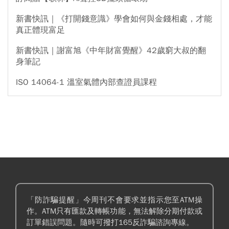
新書快訊｜《打開錢意識》學會如何與金錢相處，才能
真正體現富足
新書快訊｜謝富旭《中年財富覺醒》42歲窮大叔的翻
身筆記
ISO 14064-1 溫室氣體內部查證員課程
「防詐騙提醒」今周刊不會要求並指示您至ATM操
作。ATM只有匯款及轉帳功能，無法解除分期付款或
訂單錯誤問題。隨時可撥打165反詐騙諮詢專線。